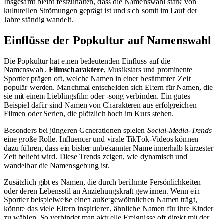
Insgesamt bleibt festzuhalten, dass die Namenswahl stark von
kulturellen Strömungen geprägt ist und sich somit im Lauf der
Jahre ständig wandelt.
Einflüsse der Popkultur auf Namenswahl
Die Popkultur hat einen bedeutenden Einfluss auf die
Namenswahl.
Filmscharaktere
, Musikstars und prominente
Sportler prägen oft, welche Namen in einer bestimmten Zeit
populär werden. Manchmal entscheiden sich Eltern für Namen, die
sie mit einem Lieblingsfilm oder -song verbinden. Ein gutes
Beispiel dafür sind Namen von Charakteren aus erfolgreichen
Filmen oder Serien, die plötzlich hoch im Kurs stehen.
Besonders bei jüngeren Generationen spielen
Social-Media-Trends
eine große Rolle. Influencer und virale TikTok-Videos können
dazu führen, dass ein bisher unbekannter Name innerhalb kürzester
Zeit beliebt wird. Diese Trends zeigen, wie dynamisch und
wandelbar die Namensgebung ist.
Zusätzlich gibt es Namen, die durch berühmte Persönlichkeiten
oder deren Lebensstil an Anziehungskraft gewinnen. Wenn ein
Sportler beispielweise einen außergewöhnlichen Namen trägt,
könnte das viele Eltern inspirieren, ähnliche Namen für ihre Kinder
zu wählen. So verbindet man aktuelle Ereignisse oft direkt mit der