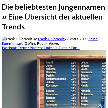
Die beliebtesten Jungennamen
» Eine Übersicht der aktuellen
Trends
By
Frank Füllbrandt
27. März 2025
Keine
Kommentare
10 Mins Read
4
Views
Facebook
Twitter
Pinterest
LinkedIn
Tumblr
Email