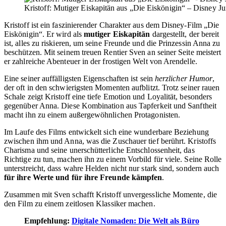
Kristoff: Mutiger Eiskapitän aus „Die Eiskönigin“ – Disney
Kristoff ist ein faszinierender Charakter aus dem Disney-Film „Die
Eiskönigin“. Er wird als
mutiger Eiskapitän
dargestellt, der bereit
ist, alles zu riskieren, um seine Freunde und die Prinzessin Anna zu
beschützen. Mit seinem treuen Rentier Sven an seiner Seite meistert
er zahlreiche Abenteuer in der frostigen Welt von Arendelle.
Eine seiner auffälligsten Eigenschaften ist sein
herzlicher Humor
,
der oft in den schwierigsten Momenten aufblitzt. Trotz seiner rauen
Schale zeigt Kristoff eine tiefe Emotion und Loyalität, besonders
gegenüber Anna. Diese Kombination aus Tapferkeit und Sanftheit
macht ihn zu einem außergewöhnlichen Protagonisten.
Im Laufe des Films entwickelt sich eine wunderbare Beziehung
zwischen ihm und Anna, was die Zuschauer tief berührt. Kristoffs
Charisma und seine unerschütterliche Entschlossenheit, das
Richtige zu tun, machen ihn zu einem Vorbild für viele. Seine Rolle
unterstreicht, dass wahre Helden nicht nur stark sind, sondern auch
für ihre Werte und für ihre Freunde kämpfen
.
Zusammen mit Sven schafft Kristoff unvergessliche Momente, die
den Film zu einem zeitlosen Klassiker machen.
Empfehlung:
Digitale Nomaden: Die Welt als Büro