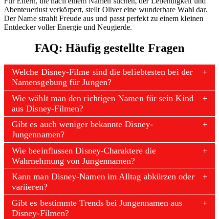
Für Eltern, die nach einem Namen suchen, der Lebendigkeit und
Abenteuerlust verkörpert, stellt Oliver eine wunderbare Wahl dar.
Der Name strahlt Freude aus und passt perfekt zu einem kleinen
Entdecker voller Energie und Neugierde.
FAQ: Häufig gestellte Fragen
Welche Disney-Filme sind die beliebtesten bei der
Namensgebung für Jungen?
Wie wählt man den richtigen Namen für sein Kind
aus Disney-Filmen?
Gibt es auch weniger bekannte Disney-
Jungennamen?
Wie beeinflussen Disney-Charaktere die
Wahrnehmung von Jungennamen?
Kann man Disney-Namen im Alltag abkürzen oder
variieren?
Gibt es bestimmte Trends bei Jungennamen aus
Disney-Filmen?