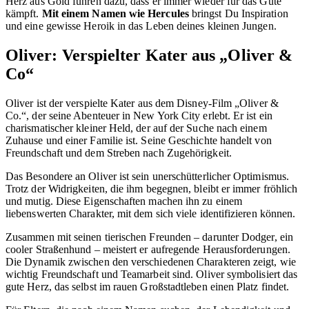
Herz aus Gold führen dazu, dass er immer wieder für das Gute
kämpft.
Mit einem Namen wie Hercules
bringst Du Inspiration
und eine gewisse Heroik in das Leben deines kleinen Jungen.
Oliver: Verspielter Kater aus „Oliver &
Co“
Oliver ist der verspielte Kater aus dem Disney-Film „Oliver &
Co.“, der seine Abenteuer in New York City erlebt. Er ist ein
charismatischer kleiner Held, der auf der Suche nach einem
Zuhause und einer Familie ist. Seine Geschichte handelt von
Freundschaft und dem Streben nach Zugehörigkeit.
Das Besondere an Oliver ist sein unerschütterlicher Optimismus.
Trotz der Widrigkeiten, die ihm begegnen, bleibt er immer fröhlich
und mutig. Diese Eigenschaften machen ihn zu einem
liebenswerten Charakter, mit dem sich viele identifizieren können.
Zusammen mit seinen tierischen Freunden – darunter Dodger, ein
cooler Straßenhund – meistert er aufregende Herausforderungen.
Die Dynamik zwischen den verschiedenen Charakteren zeigt, wie
wichtig Freundschaft und Teamarbeit sind. Oliver symbolisiert das
gute Herz, das selbst im rauen Großstadtleben einen Platz findet.