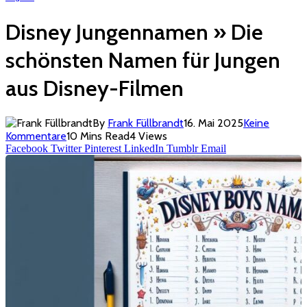
Disney Jungennamen » Die
schönsten Namen für Jungen
aus Disney-Filmen
By
Frank Füllbrandt
16. Mai 2025
Keine
Kommentare
10 Mins Read
4
Views
Facebook
Twitter
Pinterest
LinkedIn
Tumblr
Email