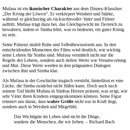
Mufasa ist ein
ikonischer Charakter
aus dem Disney-Klassiker
„Der König der Löwen“. Er verkörpert Weisheit und Stärke,
während er gleichzeitig als
rücksichtsvoller Vater
und Führer
auftritt. Mufasa trägt dazu bei, das Gleichgewicht im Tierreich zu
bewahren, indem er Simba lehrt, was es bedeutet, ein guter König
zu sein.
Seine Präsenz strahlt Ruhe und Selbstbewusstsein aus. In den
entscheidenden Momenten des Films wird deutlich, wie wichtig
seine Lehren für Simba sind. Mufasa vermittelt nicht nur die
Regeln des Lebens, sondern auch tiefere Werte wie Verantwortung
und Mut. Diese Werte werden in den prägnanten Dialogen
zwischen ihm und Simba klar.
Als Mufasa in der Geschichte tragisch verstirbt, hinterlässt er eine
Lücke, die Simba zunächst nicht füllen kann. Doch auch nach
seinem Tod bleibt Mufasa in Simbas Herzen präsent, was zeigt, wie
sehr Väter ihren Kindern entgegenkommen können. Seine Figur
erinnert uns daran, dass
wahre Größe
nicht nur in Kraft liegt,
sondern auch in Weisheit und Mitgefühl.
Das Wichtigste im Leben sind nicht die Dinge,
sondern die Menschen, die wir lieben. – Richard Bach