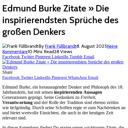
Edmund Burke Zitate » Die
inspirierendsten Sprüche des
großen Denkers
By
Frank Füllbrandt
8. August 2025
Keine
Kommentare
10 Mins Read
28
Views
Facebook
Twitter
Pinterest
LinkedIn
Tumblr
Email
Share
Facebook
Twitter
LinkedIn
Pinterest
WhatsApp
Email
Edmund Burke, ein herausragender Denker und Philosoph des 18.
Jahrhunderts, hat mit seinen
inspirierenden Aussagen
Generationen geprägt. Seine Gedanken zu
Freiheit
,
Verantwortung
und der Rolle der Tradition sind ebenso zeitlos
wie tiefgründig. Durch seine Schriften regte er zum Nachdenken an
und bietet wertvolle Einsichten, die auch in der heutigen Zeit
relevant sind.
In dieser Sammlung findest Du einige seiner
wichtigsten Zitate
, die