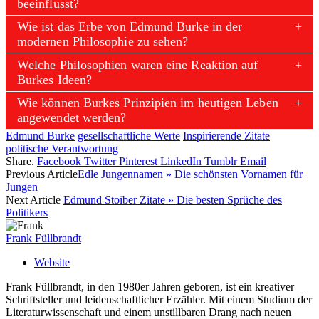
beeinflusst?
Wie ist das Erbe von Edmund Burke in der
modernen Philosophie zu sehen?
Welche Philosophien waren eine Reaktion auf
Burkes Ideen?
Wie können Burkes Prinzipien im heutigen Leben
angewendet werden?
Edmund Burke
gesellschaftliche Werte
Inspirierende Zitate
politische Verantwortung
Share.
Facebook
Twitter
Pinterest
LinkedIn
Tumblr
Email
Previous Article
Edle Jungennamen » Die schönsten Vornamen für
Jungen
Next Article
Edmund Stoiber Zitate » Die besten Sprüche des
Politikers
Frank Füllbrandt
Website
Frank Füllbrandt, in den 1980er Jahren geboren, ist ein kreativer
Schriftsteller und leidenschaftlicher Erzähler. Mit einem Studium der
Literaturwissenschaft und einem unstillbaren Drang nach neuen