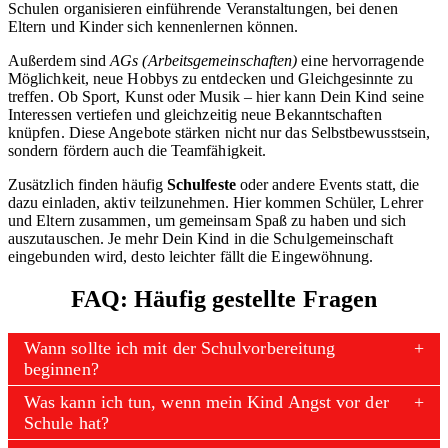
Schulen organisieren einführende Veranstaltungen, bei denen
Eltern und Kinder sich kennenlernen können.
Außerdem sind
AGs (Arbeitsgemeinschaften)
eine hervorragende
Möglichkeit, neue Hobbys zu entdecken und Gleichgesinnte zu
treffen. Ob Sport, Kunst oder Musik – hier kann Dein Kind seine
Interessen vertiefen und gleichzeitig neue Bekanntschaften
knüpfen. Diese Angebote stärken nicht nur das Selbstbewusstsein,
sondern fördern auch die Teamfähigkeit.
Zusätzlich finden häufig
Schulfeste
oder andere Events statt, die
dazu einladen, aktiv teilzunehmen. Hier kommen Schüler, Lehrer
und Eltern zusammen, um gemeinsam Spaß zu haben und sich
auszutauschen. Je mehr Dein Kind in die Schulgemeinschaft
eingebunden wird, desto leichter fällt die Eingewöhnung.
FAQ: Häufig gestellte Fragen
Wann sollte ich mit der Schulvorbereitung
beginnen?
Was kann ich tun, wenn mein Kind Angst vor der
Schule hat?