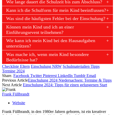
Wie lange dauert die Schulzeit bis zum Abschluss?
Kann ich die Schulform für mein Kind beeinflussen?
Was sind die häufigsten Fehler bei der Einschulung?
Können mein Kind und ich an einer
Einführungsevent teilnehmen?
Wie kann ich mein Kind bei den Hausaufgaben
unterstützen?
Was mache ich, wenn mein Kind besondere
Bedürfnisse hat?
Checkliste Eltern
Einschulung NRW
Schulmaterialien Tipps
Termine 2024
Share.
Facebook
Twitter
Pinterest
LinkedIn
Tumblr
Email
Previous Article
Einschulung 2024 Niedersachsen: Termine & Tipps
Next Article
Einschulung 2024: Tipps für einen gelungenen Start
Frank Füllbrandt
Website
Frank Füllbrandt, in den 1980er Jahren geboren, ist ein kreativer