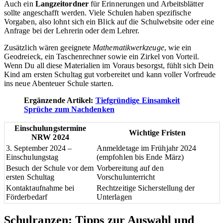
Auch ein
Langzeitordner
für Erinnerungen und Arbeitsblätter
sollte angeschafft werden. Viele Schulen haben spezifische
Vorgaben, also lohnt sich ein Blick auf die Schulwebsite oder eine
Anfrage bei der Lehrerin oder dem Lehrer.
Zusätzlich wären geeignete
Mathematikwerkzeuge
, wie ein
Geodreieck, ein Taschenrechner sowie ein Zirkel von Vorteil.
Wenn Du all diese Materialien im Voraus besorgst, fühlt sich Dein
Kind am ersten Schultag gut vorbereitet und kann voller Vorfreude
ins neue Abenteuer Schule starten.
Ergänzende Artikel:
Tiefgründige Einsamkeit
Sprüche zum Nachdenken
Einschulungstermine
Wichtige Fristen
NRW 2024
3. September 2024 –
Anmeldetage im Frühjahr 2024
Einschulungstag
(empfohlen bis Ende März)
Besuch der Schule vor dem
Vorbereitung auf den
ersten Schultag
Vorschulunterricht
Kontaktaufnahme bei
Rechtzeitige Sicherstellung der
Förderbedarf
Unterlagen
Schulranzen: Tipps zur Auswahl und