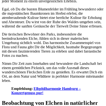
jeder Moment zu einem unvergesslichen Erlebnis.
Egal, ob Du die bunten Blumenfelder im Frühling bewunderst oder
die majestätischen Baumkronen im Herbst erlebst, die
atemberaubende Kulisse bietet eine herrliche Kulisse für Erholung
und Abenteuer. Du wirst von der Ruhe des Waldes umgeben sein,
während die sanften Geräusche der Tierwelt Deine Sinne erfreuen.
Die tierischen Bewohner des Parks, insbesondere die
beeindruckenden Elche, fühlen sich in dieser malerischen
Umgebung sichtlich wohl. Das harmonische Zusammenspiel von
Flora und Fauna gibt Dir die Möglichkeit, hautnahe Begegnungen
mit diesen faszinierenden Tieren zu erleben und dabei fantastische
Fotos zu machen.
Nimm Dir Zeit zum Innehalten und bewundere die Landschaft bei
einem gemütlichen Picknick, um das volle Ausmaß dieses
wunderschönen Fleckchen Erde zu genießen. Es erwartet Dich ein
Ort, an dem Natur und Wildtiere in perfekter Harmonie miteinander
leben.
Empfehlung:
Elbphilharmonie Hamburg –
Konzertgenuss pur!
Beobachtung von Elchen in natürlicher