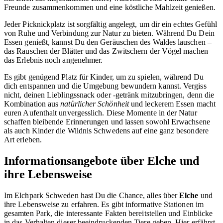
Freunde zusammenkommen und eine köstliche Mahlzeit genießen.
Jeder Picknickplatz ist sorgfältig angelegt, um dir ein echtes Gefühl
von Ruhe und Verbindung zur Natur zu bieten. Während Du Dein
Essen genießt, kannst Du den Geräuschen des Waldes lauschen –
das Rauschen der Blätter und das Zwitschern der Vögel machen
das Erlebnis noch angenehmer.
Es gibt genügend Platz für Kinder, um zu spielen, während Du
dich entspannen und die Umgebung bewundern kannst. Vergiss
nicht, deinen Lieblingssnack oder -getränk mitzubringen, denn die
Kombination aus
natürlicher Schönheit
und leckerem Essen macht
euren Aufenthalt unvergesslich. Diese Momente in der Natur
schaffen bleibende Erinnerungen und lassen sowohl Erwachsene
als auch Kinder die Wildnis Schwedens auf eine ganz besondere
Art erleben.
Informationsangebote über Elche und
ihre Lebensweise
Im Elchpark Schweden hast Du die Chance, alles über
Elche
und
ihre Lebensweise zu erfahren. Es gibt informative Stationen im
gesamten Park, die interessante Fakten bereitstellen und Einblicke
in das Verhalten dieser beeindruckenden Tiere geben. Hier erfährst