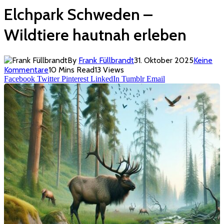
Elchpark Schweden –
Wildtiere hautnah erleben
By
Frank Füllbrandt
31. Oktober 2025
Keine
Kommentare
10 Mins Read
13
Views
Facebook
Twitter
Pinterest
LinkedIn
Tumblr
Email