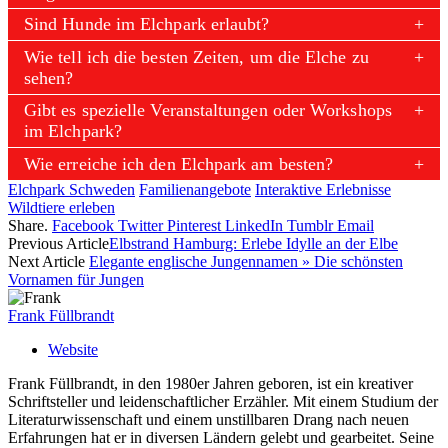
Sind Hunde im Elchpark erlaubt?
Wie tell ich die besten Zeiten, um die Elche zu
sehen?
Gibt es spezielle Veranstaltungen oder Workshops
im Elchpark?
Wie erreiche ich den Elchpark am besten?
Elchpark Schweden
Familienangebote
Interaktive Erlebnisse
Wildtiere erleben
Share.
Facebook
Twitter
Pinterest
LinkedIn
Tumblr
Email
Previous Article
Elbstrand Hamburg: Erlebe Idylle an der Elbe
Next Article
Elegante englische Jungennamen » Die schönsten
Vornamen für Jungen
Frank Füllbrandt
Website
Frank Füllbrandt, in den 1980er Jahren geboren, ist ein kreativer
Schriftsteller und leidenschaftlicher Erzähler. Mit einem Studium der
Literaturwissenschaft und einem unstillbaren Drang nach neuen
Erfahrungen hat er in diversen Ländern gelebt und gearbeitet. Seine