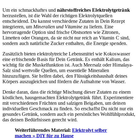
Um ein schmackhaftes und
nährstoffreiches Elektrolytgetränk
herzustellen, ist die Wahl der richtigen Elektrolytquellen
entscheidend. Du kannst verschiedene Zutaten in Dein Rezept
integrieren, um
Mineralien und Vitamine
zu liefern. Eine
hervorragende Option sind frische Obstsorten wie Zitronen,
Limetten oder Orangen, da sie nicht nur reich an Vitamin C sind,
sondern auch natürliche Zucker enthalten, die Energie spenden.
Zusätzlich bieten elektrolytreiche Lebensmittel wie Kokoswasser
eine erfrischende Basis für Dein Getränk. Es enthält Kalium, das
wichtig für die Muskelfunktion ist. Auch Meersalz oder Himalaya-
Salz sind wertvolle Quellen, um essentielle Mineralien
hinzuzufügen. Sie helfen dabei, den Flüssigkeitshaushalt deines
Körpers auszugleichen und fördern die Aufnahme von Wasser.
Denke daran, dass die richtige Mischung dieser Zutaten zu einem
köstlichen, hausgemachten Elektrolytgetränk führt. Experimentiere
mit verschiedenen Früchten und salzigen Beigaben, um deinen
individuellen Geschmack zu finden. So erschaffst Du nicht nur ein
gesundes Getränk, sondern auch ein persönliches Wohlfühlprodukt,
das deinen Bedürfnissen gerecht wird.
Weiterführendes Material:
Elektrolyt selber
machen » DIY für zu Hause