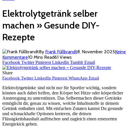
Elektrolytgetränk selber
machen » Gesunde DIY-
Rezepte
By
Frank Füllbrandt
8. November 2025
Keine
Kommentare
10 Mins Read
61
Views
Facebook
Twitter
Pinterest
LinkedIn
Tumblr
Email
Share
Facebook
Twitter
LinkedIn
Pinterest
WhatsApp
Email
Elektrolytgetränke sind nicht nur für Sportler wichtig, sondern
können auch dabei helfen, den Körper bei Hitze oder körperlicher
Anstrengung zu unterstützen. Das Selbermachen dieser Getränke
ermöglicht dir, genau zu wissen, welche Inhaltsstoffe in deinem
Getränk enthalten sind. Mit einfachen Zutaten kannst Du gesunde
und schmackhafte Optionen kreieren, die deinen
Flüssigkeitshaushalt auffrischen und zugleich einen erneuerten
Energiekick geben.