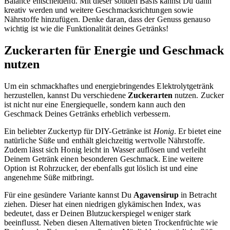
Balance entscheidend. Mit dieser soliden Basis kannst Du dann
kreativ werden und weitere Geschmacksrichtungen sowie
Nährstoffe hinzufügen. Denke daran, dass der Genuss genauso
wichtig ist wie die Funktionalität deines Getränks!
Zuckerarten für Energie und Geschmack
nutzen
Um ein schmackhaftes und energiebringendes Elektrolytgetränk
herzustellen, kannst Du verschiedene
Zuckerarten
nutzen. Zucker
ist nicht nur eine Energiequelle, sondern kann auch den
Geschmack Deines Getränks erheblich verbessern.
Ein beliebter Zuckertyp für DIY-Getränke ist
Honig
. Er bietet eine
natürliche Süße und enthält gleichzeitig wertvolle Nährstoffe.
Zudem lässt sich Honig leicht in Wasser auflösen und verleiht
Deinem Getränk einen besonderen Geschmack. Eine weitere
Option ist Rohrzucker, der ebenfalls gut löslich ist und eine
angenehme Süße mitbringt.
Für eine gesündere Variante kannst Du
Agavensirup
in Betracht
ziehen. Dieser hat einen niedrigen glykämischen Index, was
bedeutet, dass er Deinen Blutzuckerspiegel weniger stark
beeinflusst. Neben diesen Alternativen bieten Trockenfrüchte wie