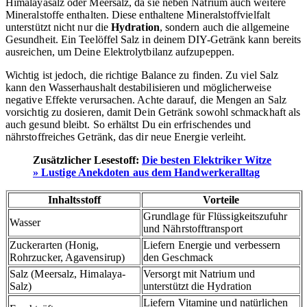
Himalayasalz oder Meersalz, da sie neben Natrium auch weitere
Mineralstoffe enthalten. Diese enthaltene Mineralstoffvielfalt
unterstützt nicht nur die
Hydration
, sondern auch die allgemeine
Gesundheit. Ein Teelöffel Salz in deinem DIY-Getränk kann bereits
ausreichen, um Deine Elektrolytbilanz aufzupeppen.
Wichtig ist jedoch, die richtige Balance zu finden. Zu viel Salz
kann den Wasserhaushalt destabilisieren und möglicherweise
negative Effekte verursachen. Achte darauf, die Mengen an Salz
vorsichtig zu dosieren, damit Dein Getränk sowohl schmackhaft als
auch gesund bleibt. So erhältst Du ein erfrischendes und
nährstoffreiches Getränk, das dir neue Energie verleiht.
Zusätzlicher Lesestoff:
Die besten Elektriker Witze
» Lustige Anekdoten aus dem Handwerkeralltag
Inhaltsstoff
Vorteile
Grundlage für Flüssigkeitszufuhr
Wasser
und Nährstofftransport
Zuckerarten (Honig,
Liefern Energie und verbessern
Rohrzucker, Agavensirup)
den Geschmack
Salz (Meersalz, Himalaya-
Versorgt mit Natrium und
Salz)
unterstützt die Hydration
Liefern Vitamine und natürlichen