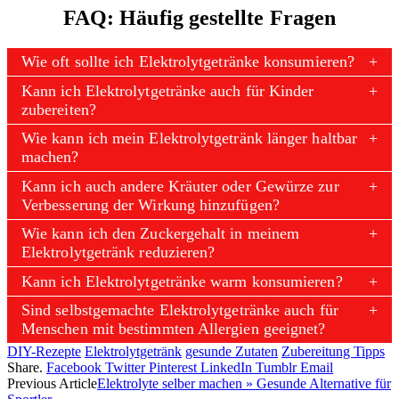
FAQ: Häufig gestellte Fragen
Wie oft sollte ich Elektrolytgetränke konsumieren?
Kann ich Elektrolytgetränke auch für Kinder
zubereiten?
Wie kann ich mein Elektrolytgetränk länger haltbar
machen?
Kann ich auch andere Kräuter oder Gewürze zur
Verbesserung der Wirkung hinzufügen?
Wie kann ich den Zuckergehalt in meinem
Elektrolytgetränk reduzieren?
Kann ich Elektrolytgetränke warm konsumieren?
Sind selbstgemachte Elektrolytgetränke auch für
Menschen mit bestimmten Allergien geeignet?
DIY-Rezepte
Elektrolytgetränk
gesunde Zutaten
Zubereitung Tipps
Share.
Facebook
Twitter
Pinterest
LinkedIn
Tumblr
Email
Previous Article
Elektrolyte selber machen » Gesunde Alternative für