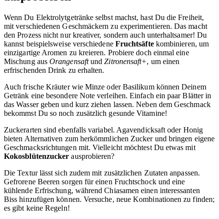
Wenn Du Elektrolytgetränke selbst machst, hast Du die Freiheit,
mit verschiedenen Geschmäckern zu experimentieren. Das macht
den Prozess nicht nur kreativer, sondern auch unterhaltsamer! Du
kannst beispielsweise verschiedene
Fruchtsäfte
kombinieren, um
einzigartige Aromen zu kreieren. Probiere doch einmal eine
Mischung aus
Orangensaft
und
Zitronensaft+
, um einen
erfrischenden Drink zu erhalten.
Auch frische Kräuter wie Minze oder Basilikum können Deinem
Getränk eine besondere Note verleihen. Einfach ein paar Blätter in
das Wasser geben und kurz ziehen lassen. Neben dem Geschmack
bekommst Du so noch zusätzlich gesunde Vitamine!
Zuckerarten sind ebenfalls variabel. Agavendicksaft oder Honig
bieten Alternativen zum herkömmlichen Zucker und bringen eigene
Geschmacksrichtungen mit. Vielleicht möchtest Du etwas mit
Kokosblütenzucker
ausprobieren?
Die Textur lässt sich zudem mit zusätzlichen Zutaten anpassen.
Gefrorene Beeren sorgen für einen Fruchtschock und eine
kühlende Erfrischung, während Chiasamen einen interessanten
Biss hinzufügen können. Versuche, neue Kombinationen zu finden;
es gibt keine Regeln!