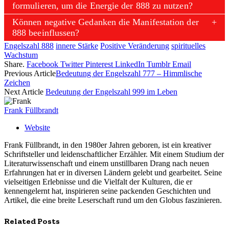
formulieren, um die Energie der 888 zu nutzen?
Können negative Gedanken die Manifestation der
888 beeinflussen?
Engelszahl 888
innere Stärke
Positive Veränderung
spirituelles
Wachstum
Share.
Facebook
Twitter
Pinterest
LinkedIn
Tumblr
Email
Previous Article
Bedeutung der Engelszahl 777 – Himmlische
Zeichen
Next Article
Bedeutung der Engelszahl 999 im Leben
Frank Füllbrandt
Website
Frank Füllbrandt, in den 1980er Jahren geboren, ist ein kreativer
Schriftsteller und leidenschaftlicher Erzähler. Mit einem Studium der
Literaturwissenschaft und einem unstillbaren Drang nach neuen
Erfahrungen hat er in diversen Ländern gelebt und gearbeitet. Seine
vielseitigen Erlebnisse und die Vielfalt der Kulturen, die er
kennengelernt hat, inspirieren seine packenden Geschichten und
Artikel, die eine breite Leserschaft rund um den Globus faszinieren.
Related
Posts