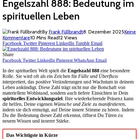
Engelszahl 888: Bedeutung im
spirituellen Leben
By
Frank Füllbrandt
8. Dezember 2025
Keine
Kommentare
10 Mins Read
12
Views
Facebook
Twitter
Pinterest
LinkedIn
Tumblr
Email
Share
Facebook
Twitter
LinkedIn
Pinterest
WhatsApp
Email
In der spirituellen Welt spielt die
Engelszahl 888
eine besondere
Rolle. Sie wird oft als ein Zeichen für
Fülle und Überfluss
interpretiert, das positive Veränderungen und Wachstum in deinem
Leben ankündigt. Diese Zahl trägt nicht nur die Botschaft von
materiellem Wohlstand, sondern auch tiefere Einsichten in Dein
spirituelles Entwicklungsziel
. Ihre wiederkehrende Präsenz kann
dir helfen, Deine eigenen
Wünsche und Ziele zu manifestieren
,
indem sie dich ermutigt, auf Deine innere Stimme zu hören. Indem
Du die Bedeutung dieser Zahl erkennst, öffnest Du Türen zu
neuem Wissen und innerer Stärke.
Das Wichtigste in Kürze