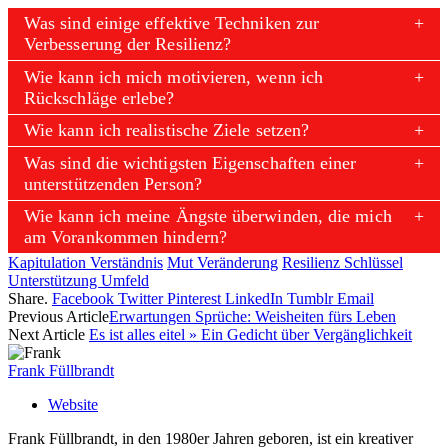
Was sind einige effektive Techniken zur
Verbesserung der Resilienz?
Wie kann ich mich motivieren, wenn ich
Rückschläge erlebe?
Wie kann ich realistische Ziele setzen?
Was sind die wichtigsten Eigenschaften einer
unterstützenden Person?
Wie kann ich meine Ängste überwinden, die mich
am Vorankommen hindern?
Kapitulation Verständnis
Mut Veränderung
Resilienz Schlüssel
Unterstützung Umfeld
Share.
Facebook
Twitter
Pinterest
LinkedIn
Tumblr
Email
Previous Article
Erwartungen Sprüche: Weisheiten fürs Leben
Next Article
Es ist alles eitel » Ein Gedicht über Vergänglichkeit
Frank Füllbrandt
Website
Frank Füllbrandt, in den 1980er Jahren geboren, ist ein kreativer