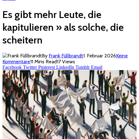
Es gibt mehr Leute, die
kapitulieren » als solche, die
scheitern
By
Frank Füllbrandt
1. Februar 2026
Keine
Kommentare
11 Mins Read
17
Views
Facebook
Twitter
Pinterest
LinkedIn
Tumblr
Email