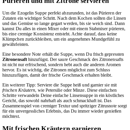
Pürieren und mit Zitrone servieren
Um die Ezogelin Suppe perfekt abzurunden, ist das Pürieren der
Zutaten ein wichtiger Schritt. Nach dem Kochen sollten die Linsen
und das Gemüse so lange gegart werden, bis sie weich sind. Dann
kannst Du alles in einen Mixer oder mit einem Stabmixer pürieren,
bis eine cremige Konsistenz entsteht. Achte darauf, dass keine
Klümpchen zurückbleiben, um ein angenehmes Mundgefühl zu
gewährleisten.
Eine besondere Note erhält die Suppe, wenn Du frisch gepressten
Zitronensaft
hinzufügst. Der saure Geschmack des Zitronensafts
ist nicht nur erfrischend, sondern hebt auch die anderen Aromen
hervor. Es ist wichtig, die Zitronen möglichst zum Schluss
hinzuzufügen, damit der frische Geschmack erhalten bleibt.
Ein weiterer Tipp: Serviere die Suppe heiß und garnier sie mit
frischen Kräutern
, wie Petersilie oder Minze. Diese einfachen
Schritte verwandeln Deine einfache Linsensuppe in ein köstliches
Gericht, das sowohl nahrhaft als auch schmackhaft ist. Das
Zusammenspiel von cremiger Textur und spritziger Zitrusnote sorgt
für ein unvergessliches Erlebnis, das Du immer wieder genießen
möchtest.
Mit frischen Kräutern garnieren