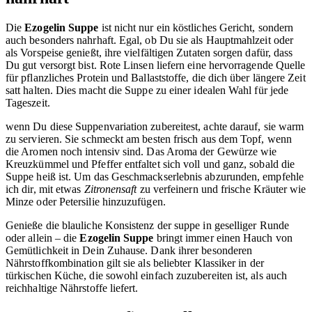
Die
Ezogelin Suppe
ist nicht nur ein köstliches Gericht, sondern
auch besonders nahrhaft. Egal, ob Du sie als Hauptmahlzeit oder
als Vorspeise genießt, ihre vielfältigen Zutaten sorgen dafür, dass
Du gut versorgt bist. Rote Linsen liefern eine hervorragende Quelle
für pflanzliches Protein und Ballaststoffe, die dich über längere Zeit
satt halten. Dies macht die Suppe zu einer idealen Wahl für jede
Tageszeit.
wenn Du diese Suppenvariation zubereitest, achte darauf, sie warm
zu servieren. Sie schmeckt am besten frisch aus dem Topf, wenn
die Aromen noch intensiv sind. Das Aroma der Gewürze wie
Kreuzkümmel und Pfeffer entfaltet sich voll und ganz, sobald die
Suppe heiß ist. Um das Geschmackserlebnis abzurunden, empfehle
ich dir, mit etwas
Zitronensaft
zu verfeinern und frische Kräuter wie
Minze oder Petersilie hinzuzufügen.
Genieße die blauliche Konsistenz der suppe in geselliger Runde
oder allein – die
Ezogelin Suppe
bringt immer einen Hauch von
Gemütlichkeit in Dein Zuhause. Dank ihrer besonderen
Nährstoffkombination gilt sie als beliebter Klassiker in der
türkischen Küche, die sowohl einfach zuzubereiten ist, als auch
reichhaltige Nährstoffe liefert.