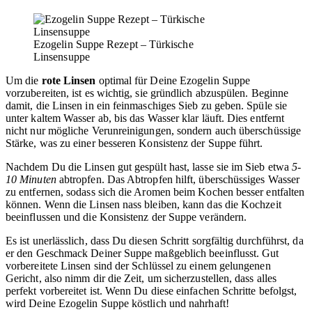
Ezogelin Suppe Rezept – Türkische
Linsensuppe
Um die
rote Linsen
optimal für Deine Ezogelin Suppe
vorzubereiten, ist es wichtig, sie gründlich abzuspülen. Beginne
damit, die Linsen in ein feinmaschiges Sieb zu geben. Spüle sie
unter kaltem Wasser ab, bis das Wasser klar läuft. Dies entfernt
nicht nur mögliche Verunreinigungen, sondern auch überschüssige
Stärke, was zu einer besseren Konsistenz der Suppe führt.
Nachdem Du die Linsen gut gespült hast, lasse sie im Sieb etwa
5-
10 Minuten
abtropfen. Das Abtropfen hilft, überschüssiges Wasser
zu entfernen, sodass sich die Aromen beim Kochen besser entfalten
können. Wenn die Linsen nass bleiben, kann das die Kochzeit
beeinflussen und die Konsistenz der Suppe verändern.
Es ist unerlässlich, dass Du diesen Schritt sorgfältig durchführst, da
er den Geschmack Deiner Suppe maßgeblich beeinflusst. Gut
vorbereitete Linsen sind der Schlüssel zu einem gelungenen
Gericht, also nimm dir die Zeit, um sicherzustellen, dass alles
perfekt vorbereitet ist. Wenn Du diese einfachen Schritte befolgst,
wird Deine Ezogelin Suppe köstlich und nahrhaft!