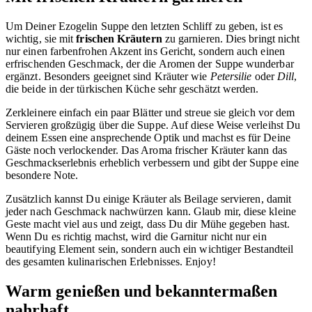
Um Deiner Ezogelin Suppe den letzten Schliff zu geben, ist es
wichtig, sie mit
frischen Kräutern
zu garnieren. Dies bringt nicht
nur einen farbenfrohen Akzent ins Gericht, sondern auch einen
erfrischenden Geschmack, der die Aromen der Suppe wunderbar
ergänzt. Besonders geeignet sind Kräuter wie
Petersilie
oder
Dill
,
die beide in der türkischen Küche sehr geschätzt werden.
Zerkleinere einfach ein paar Blätter und streue sie gleich vor dem
Servieren großzügig über die Suppe. Auf diese Weise verleihst Du
deinem Essen eine ansprechende Optik und machst es für Deine
Gäste noch verlockender. Das Aroma frischer Kräuter kann das
Geschmackserlebnis erheblich verbessern und gibt der Suppe eine
besondere Note.
Zusätzlich kannst Du einige Kräuter als Beilage servieren, damit
jeder nach Geschmack nachwürzen kann. Glaub mir, diese kleine
Geste macht viel aus und zeigt, dass Du dir Mühe gegeben hast.
Wenn Du es richtig machst, wird die Garnitur nicht nur ein
beautifying Element sein, sondern auch ein wichtiger Bestandteil
des gesamten kulinarischen Erlebnisses. Enjoy!
Warm genießen und bekanntermaßen
nahrhaft