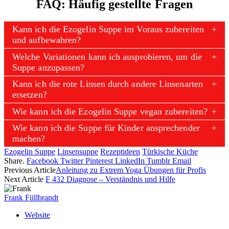
FAQ: Häufig gestellte Fragen
Kann ich die Ezogelin Suppe im Voraus zubereiten
und aufbewahren?
Welche Variationen kann ich ausprobieren, um die
Suppe anzupassen?
Kann ich die rote Linsen durch andere Linsenarten
ersetzen?
Wie kann ich die Ezogelin Suppe vegan zubereiten?
Wie kann ich die Suppe für Kinder ansprechender
machen?
Ezogelin Suppe
Linsensuppe
Rezeptideen
Türkische Küche
Share.
Facebook
Twitter
Pinterest
LinkedIn
Tumblr
Email
Previous Article
Anleitung zu Extrem Yoga Übungen für Profis
Next Article
F 432 Diagnose – Verständnis und Hilfe
Frank Füllbrandt
Website