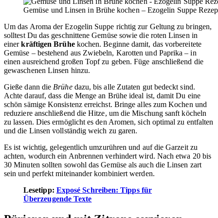
Gemüse und Linsen in Brühe kochen – Ezogelin Suppe Rezep
Um das Aroma der Ezogelin Suppe richtig zur Geltung zu bringen,
solltest Du das geschnittene Gemüse sowie die roten Linsen in
einer
kräftigen Brühe
kochen. Beginne damit, das vorbereitete
Gemüse – bestehend aus Zwiebeln, Karotten und Paprika – in
einen ausreichend großen Topf zu geben. Füge anschließend die
gewaschenen Linsen hinzu.
Gieße dann die
Brühe
dazu, bis alle Zutaten gut bedeckt sind.
Achte darauf, dass die Menge an Brühe ideal ist, damit Du eine
schön sämige Konsistenz erreichst. Bringe alles zum Kochen und
reduziere anschließend die Hitze, um die Mischung sanft köcheln
zu lassen. Dies ermöglicht es den Aromen, sich optimal zu entfalten
und die Linsen vollständig weich zu garen.
Es ist wichtig, gelegentlich umzurühren und auf die Garzeit zu
achten, wodurch ein Anbrennen verhindert wird. Nach etwa 20 bis
30 Minuten sollten sowohl das Gemüse als auch die Linsen zart
sein und perfekt miteinander kombiniert werden.
Lesetipp:
Exposé Schreiben: Tipps für
Überzeugende Texte