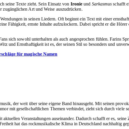
rch seine Texte zieht. Sein Einsatz von
Ironie
und
Sarkasmus
schafft e
er zugänglichen Art und Weise auszudrücken.
Wendungen in seinen Liedern. Oft beginnt ein Text mit einer ernstha
seine Fähigkeit, ernste Inhalte aufzulockern. Dabei spricht er die Höre
ss Fans sich sowohl unterhalten als auch angesprochen fühlen. Farins
itz und Ernsthaftigkeit ist es, der seinen Stil so besonders und unve
rschläge für magische Namen
musik, der weit über seine eigene Band hinausgeht. Mit seinen provo
mor mit gesellschaftlichen Themen verbindet, zieht sich durch viele s
mit aktuellen Veranstaltungen auseinander. Dadurch schafft er es, sei
 Freiheit hat das rockmusikalische Klima in Deutschland nachhaltig gep