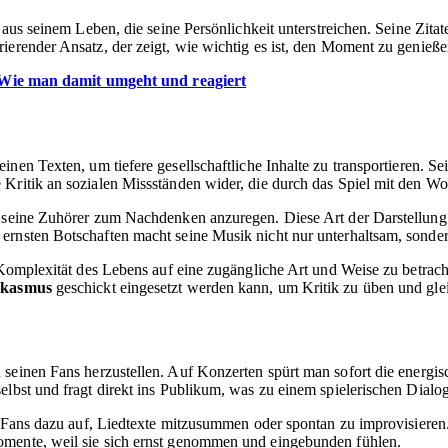
aus seinem Leben, die seine Persönlichkeit unterstreichen. Seine Zitate
ierender Ansatz, der zeigt, wie wichtig es ist, den Moment zu genieße
 Wie man damit umgeht und reagiert
einen Texten, um tiefere gesellschaftliche Inhalte zu transportieren. S
 Kritik an sozialen Missständen wider, die durch das Spiel mit den W
, seine Zuhörer zum Nachdenken anzuregen. Diese Art der Darstellung z
ernsten Botschaften macht seine Musik nicht nur unterhaltsam, sonder
e Komplexität des Lebens auf eine zugängliche Art und Weise zu betrac
rkasmus
geschickt eingesetzt werden kann, um Kritik zu üben und glei
 seinen Fans herzustellen. Auf Konzerten spürt man sofort die energis
lbst und fragt direkt ins Publikum, was zu einem spielerischen Dialog
ine Fans dazu auf, Liedtexte mitzusummen oder spontan zu improvisiere
omente, weil sie sich ernst genommen und eingebunden fühlen.