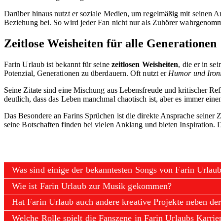
Darüber hinaus nutzt er soziale Medien, um regelmäßig mit seinen An
Beziehung bei. So wird jeder Fan nicht nur als Zuhörer wahrgenomme
Zeitlose Weisheiten für alle Generationen
Farin Urlaub ist bekannt für seine
zeitlosen Weisheiten
, die er in s
Potenzial, Generationen zu überdauern. Oft nutzt er
Humor und Iron
Seine Zitate sind eine Mischung aus Lebensfreude und kritischer Refl
deutlich, dass das Leben manchmal chaotisch ist, aber es immer ein
Das Besondere an Farins Sprüchen ist die direkte Ansprache seiner Zu
seine Botschaften finden bei vielen Anklang und bieten Inspiration.
Was sind einige der bekanntesten Songs von Farin Urlau
Wie ist Farin Urlaub zur Musik gekommen?
Hat Farin Urlaub auch andere kreative Projekte neben de
Welche Rolle spielt die Fanszene in Farin Urlaubs Karrie