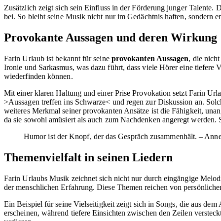
Zusätzlich zeigt sich sein Einfluss in der Förderung junger Talente.
bei. So bleibt seine Musik nicht nur im Gedächtnis haften, sondern e
Provokante Aussagen und deren Wirkung
Farin Urlaub ist bekannt für seine
provokanten Aussagen
, die nic
Ironie und Sarkasmus, was dazu führt, dass viele Hörer eine tiefere
wiederfinden können.
Mit einer klaren Haltung und einer Prise Provokation setzt Farin Url
>Aussagen treffen ins Schwarze< und regen zur Diskussion an. Solc
weiteres Merkmal seiner provokanten Ansätze ist die Fähigkeit, un
da sie sowohl amüsiert als auch zum Nachdenken angeregt werden. So
Humor ist der Knopf, der das Gespräch zusammenhält. – Ann
Themenvielfalt in seinen Liedern
Farin Urlaubs Musik zeichnet sich nicht nur durch eingängige Melo
der menschlichen Erfahrung. Diese Themen reichen von persönlichen 
Ein Beispiel für seine Vielseitigkeit zeigt sich in Songs, die aus dem
erscheinen, während tiefere Einsichten zwischen den Zeilen verstec