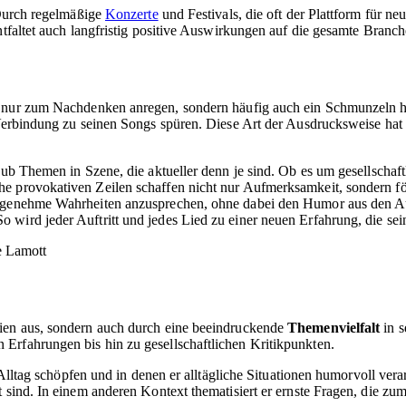
 Durch regelmäßige
Konzerte
und Festivals, die oft der Plattform für n
ntfaltet auch langfristig positive Auswirkungen auf die gesamte Branch
ht nur zum Nachdenken anregen, sondern häufig auch ein Schmunzeln her
 Verbindung zu seinen Songs spüren. Diese Art der Ausdrucksweise hat e
aub Themen in Szene, die aktueller denn je sind. Ob es um gesellschaf
he provokativen Zeilen schaffen nicht nur Aufmerksamkeit, sondern f
angenehme Wahrheiten anzusprechen, ohne dabei den Humor aus den Au
 wird jeder Auftritt und jedes Lied zu einer neuen Erfahrung, die se
e Lamott
dien aus, sondern auch durch eine beeindruckende
Themenvielfalt
in s
Erfahrungen bis hin zu gesellschaftlichen Kritikpunkten.
 Alltag schöpfen und in denen er alltägliche Situationen humorvoll verarb
kt sind. In einem anderen Kontext thematisiert er ernste Fragen, di