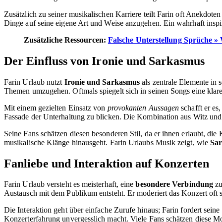
Zusätzlich zu seiner musikalischen Karriere teilt Farin oft Anekdoten 
Dinge auf seine eigene Art und Weise anzugehen. Ein wahrhaft inspir
Zusätzliche Ressourcen:
Falsche Unterstellung Sprüche »
Der Einfluss von Ironie und Sarkasmus
Farin Urlaub nutzt
Ironie und Sarkasmus
als zentrale Elemente in s
Themen umzugehen. Oftmals spiegelt sich in seinen Songs eine klare
Mit einem gezielten Einsatz von
provokanten Aussagen
schafft er es
Fassade der Unterhaltung zu blicken. Die Kombination aus Witz und 
Seine Fans schätzen diesen besonderen Stil, da er ihnen erlaubt, di
musikalische Klänge hinausgeht. Farin Urlaubs Musik zeigt, wie
Sa
Fanliebe und Interaktion auf Konzerten
Farin Urlaub versteht es meisterhaft, eine
besondere Verbindung
zu
Austausch mit dem Publikum entsteht. Er moderiert das Konzert oft se
Die Interaktion geht über einfache Zurufe hinaus; Farin fordert se
Konzerterfahrung unvergesslich macht. Viele Fans schätzen diese M