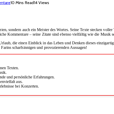
entare
10 Mins Read
14
Views
rzten, sondern auch ein Meister des Wortes. Seine Texte stecken voll
liche Kommentare – seine Zitate sind ebenso vielfältig wie die Musik se
rlaub, die einen Einblick in das Leben und Denken dieses einzigartigen
n Farins scharfsinnigen und provozierenden Aussagen!
inen Texten.
sik.
ände und persönliche Erfahrungen.
nvielfalt aus.
lebnisse bei Konzerten.