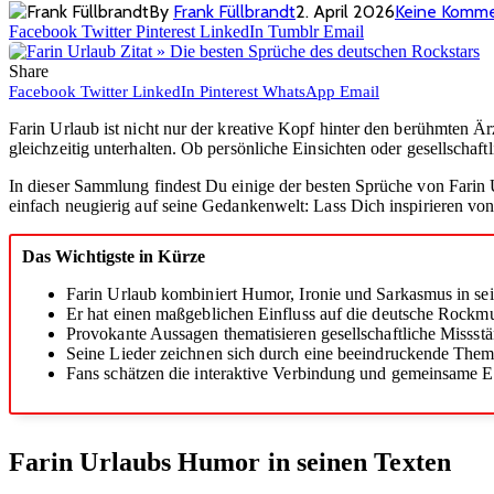
By
Frank Füllbrandt
2. April 2026
Keine Komm
Facebook
Twitter
Pinterest
LinkedIn
Tumblr
Email
Share
Facebook
Twitter
LinkedIn
Pinterest
WhatsApp
Email
Farin Urlaub ist nicht nur der kreative Kopf hinter den berühmten Ä
gleichzeitig unterhalten. Ob persönliche Einsichten oder gesellschaft
In dieser Sammlung findest Du einige der besten Sprüche von Farin U
einfach neugierig auf seine Gedankenwelt: Lass Dich inspirieren vo
Das Wichtigste in Kürze
Farin Urlaub kombiniert Humor, Ironie und Sarkasmus in se
Er hat einen maßgeblichen Einfluss auf die deutsche Rockmu
Provokante Aussagen thematisieren gesellschaftliche Missst
Seine Lieder zeichnen sich durch eine beeindruckende Theme
Fans schätzen die interaktive Verbindung und gemeinsame Er
Farin Urlaubs Humor in seinen Texten