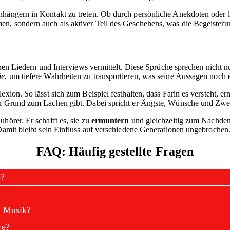
hängern in Kontakt zu treten. Ob durch persönliche Anekdoten oder lus
n, sondern auch als aktiver Teil des Geschehens, was die Begeisterun
einen Liedern und Interviews vermittelt. Diese Sprüche sprechen nicht 
ie
, um tiefere Wahrheiten zu transportieren, was seine Aussagen noch 
exion. So lässt sich zum Beispiel festhalten, dass Farin es versteht,
en Grund zum Lachen gibt. Dabei spricht er Ängste, Wünsche und Zweife
hörer. Er schafft es, sie zu
ermuntern
und gleichzeitig zum Nachden
 Damit bleibt sein Einfluss auf verschiedene Generationen ungebrochen
FAQ: Häufig gestellte Fragen
b?
r Musik?
re?