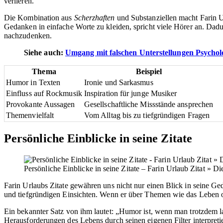
verlieren.
Die Kombination aus
Scherzhaften
und Substanziellen macht Farin U
Gedanken in einfache Worte zu kleiden, spricht viele Hörer an. Dadur
nachzudenken.
Siehe auch:
Umgang mit falschen Unterstellungen Psychol
Thema
Beispiel
Humor in Texten
Ironie und Sarkasmus
Einfluss auf Rockmusik
Inspiration für junge Musiker
Provokante Aussagen
Gesellschaftliche Missstände ansprechen
Themenvielfalt
Vom Alltag bis zu tiefgründigen Fragen
Persönliche Einblicke in seine Zitate
Persönliche Einblicke in seine Zitate – Farin Urlaub Zitat » D
Farin Urlaubs Zitate gewähren uns nicht nur einen Blick in seine G
und tiefgründigen Einsichten. Wenn er über Themen wie das Leben od
Ein bekannter Satz von ihm lautet: „Humor ist, wenn man trotzdem la
Herausforderungen des Lebens durch seinen eigenen Filter interpretie