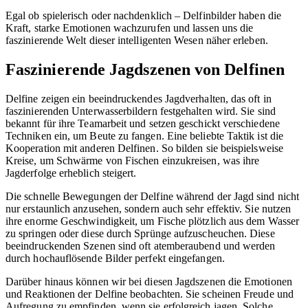
Egal ob spielerisch oder nachdenklich – Delfinbilder haben die
Kraft, starke Emotionen wachzurufen und lassen uns die
faszinierende Welt dieser intelligenten Wesen näher erleben.
Faszinierende Jagdszenen von Delfinen
Delfine zeigen ein beeindruckendes Jagdverhalten, das oft in
faszinierenden Unterwasserbildern festgehalten wird. Sie sind
bekannt für ihre Teamarbeit und setzen geschickt verschiedene
Techniken ein, um Beute zu fangen. Eine beliebte Taktik ist die
Kooperation mit anderen Delfinen. So bilden sie beispielsweise
Kreise, um Schwärme von Fischen einzukreisen, was ihre
Jagderfolge erheblich steigert.
Die schnelle Bewegungen der Delfine während der Jagd sind nicht
nur erstaunlich anzusehen, sondern auch sehr effektiv. Sie nutzen
ihre enorme Geschwindigkeit, um Fische plötzlich aus dem Wasser
zu springen oder diese durch Sprünge aufzuscheuchen. Diese
beeindruckenden Szenen sind oft atemberaubend und werden
durch hochauflösende Bilder perfekt eingefangen.
Darüber hinaus können wir bei diesen Jagdszenen die Emotionen
und Reaktionen der Delfine beobachten. Sie scheinen Freude und
Aufregung zu empfinden, wenn sie erfolgreich jagen. Solche