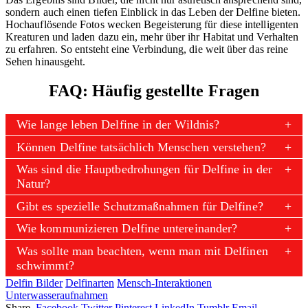
sondern auch einen tiefen Einblick in das Leben der Delfine bieten.
Hochauflösende Fotos wecken Begeisterung für diese intelligenten
Kreaturen und laden dazu ein, mehr über ihr Habitat und Verhalten
zu erfahren. So entsteht eine Verbindung, die weit über das reine
Sehen hinausgeht.
FAQ: Häufig gestellte Fragen
Wie lange leben Delfine in der Wildnis?
Können Delfine tatsächlich Menschen verstehen?
Was sind die Hauptbedrohungen für Delfine in der
Natur?
Gibt es spezielle Schutzmaßnahmen für Delfine?
Wie kommunizieren Delfine untereinander?
Was sollte man beachten, wenn man mit Delfinen
schwimmt?
Delfin Bilder
Delfinarten
Mensch-Interaktionen
Unterwasseraufnahmen
Share.
Facebook
Twitter
Pinterest
LinkedIn
Tumblr
Email