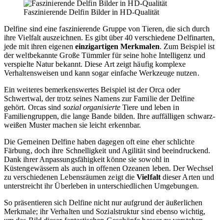
Faszinierende Delfin Bilder in HD-Qualität
Delfine sind eine faszinierende Gruppe von Tieren, die sich durch
ihre Vielfalt auszeichnen. Es gibt über 40 verschiedene Delfinarten,
jede mit ihren eigenen
einzigartigen Merkmalen
. Zum Beispiel ist
der weltbekannte Große Tümmler für seine hohe Intelligenz und
verspielte Natur bekannt. Diese Art zeigt häufig komplexe
Verhaltensweisen und kann sogar einfache Werkzeuge nutzen.
Ein weiteres bemerkenswertes Beispiel ist der Orca oder
Schwertwal, der trotz seines Namens zur Familie der Delfine
gehört. Orcas sind
sozial organisierte
Tiere und leben in
Familiengruppen, die lange Bande bilden. Ihre auffälligen schwarz-
weißen Muster machen sie leicht erkennbar.
Die Gemeinen Delfine haben dagegen oft eine eher schlichte
Färbung, doch ihre Schnelligkeit und Agilität sind beeindruckend.
Dank ihrer Anpassungsfähigkeit könne sie sowohl in
Küstengewässern als auch in offenen Ozeanen leben. Der Wechsel
zu verschiedenen Lebensräumen zeigt die
Vielfalt
dieser Arten und
unterstreicht ihr Überleben in unterschiedlichen Umgebungen.
So präsentieren sich Delfine nicht nur aufgrund der äußerlichen
Merkmale; ihr Verhalten und Sozialstruktur sind ebenso wichtig,