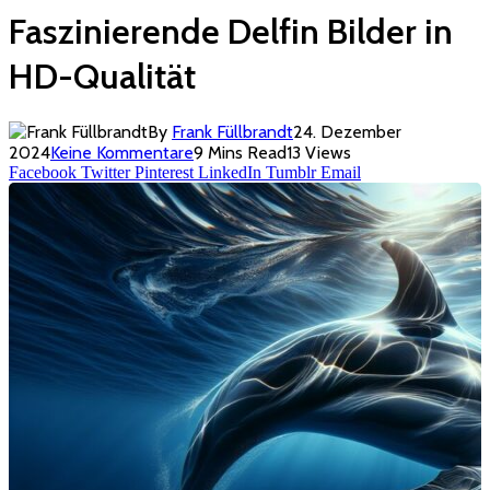
Faszinierende Delfin Bilder in
HD-Qualität
By
Frank Füllbrandt
24. Dezember
2024
Keine Kommentare
9 Mins Read
13
Views
Facebook
Twitter
Pinterest
LinkedIn
Tumblr
Email