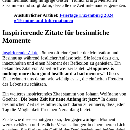
denn niemand mag hungrige Gäste!“ Humor bringt Menschen
zusammen und sorgt dafür, dass alle die Zeit miteinander genießen.
Ausführlicher Artikel:
Feiertage Luxemburg 2024
» Termine und Informationen
Inspirierende Zitate für besinnliche
Momente
Inspirierende Zitate
können oft eine Quelle der Motivation und
Besinnung während festlicher Anlässe sein. Sie laden dazu ein,
innezuhalten und einen Moment der Reflexion zu genießen. Ein
bekanntes Zitat von Albert Schweitzer lautet:
„Happiness is
nothing more than good health and a bad memory.“
Dieses
Zitat erinnert uns daran, wie wichtig es ist, die einfachen Freuden
des Lebens zu schätzen.
Ein weiteres inspirierendes Zitat stammt von Johann Wolfgang von
Goethe:
„Die beste Zeit für neue Anfang ist jetzt.“
In dieser
besinnlichen Zeit ist es hilfreich, sich daran zu erinnern, dass jeder
Tag die Möglichkeit für einen Neuanfang bietet.
Zitate wie diese ermutigen dazu, den gegenwärtigen Moment
wertzuschätzen und festliche Veranstaltungen in einem neuen Licht
zu sehen. Sie fördern ein Gefühl der Dankbarkeit und helfen dabei,