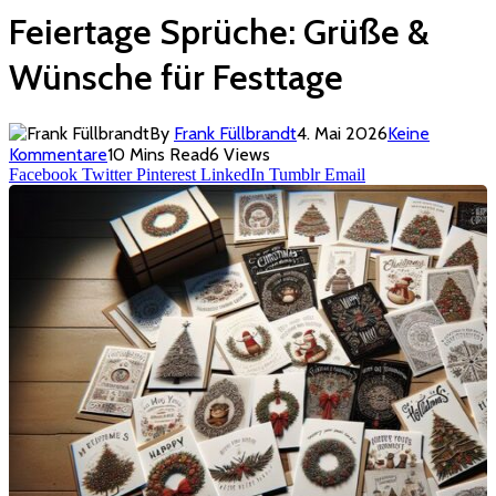
Feiertage Sprüche: Grüße &
Wünsche für Festtage
By
Frank Füllbrandt
4. Mai 2026
Keine
Kommentare
10 Mins Read
6
Views
Facebook
Twitter
Pinterest
LinkedIn
Tumblr
Email