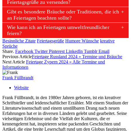
Feiertagsgrüße zu versenden?
Gibt es besondere Bräuche oder Traditionen, die ich
an Feiertagen beachten sollte?
Wie kann ich an Feiertagen umweltfreundlicher
feiern?
Besinnliche Zitate
Feiertagsgrüße
Humore Wünsche
kreative
Sprüche
Share.
Facebook
Twitter
Pinterest
LinkedIn
Tumblr
Email
Previous Article
Feiertage Russland 2024 » Termine und Bräuche
Next Article
Feiertage Zypern 2024 » Alle Termine und
Informationen
Frank Füllbrandt
Website
Frank Füllbrandt, in den 1980er Jahren geboren, ist ein kreativer
Schriftsteller und leidenschaftlicher Erzähler. Mit einem Studium der
Literaturwissenschaft und einem unstillbaren Drang nach neuen
Erfahrungen hat er in diversen Ländern gelebt und gearbeitet. Seine
vielseitigen Erlebnisse und die Vielfalt der Kulturen, die er
kennengelernt hat, inspirieren seine packenden Geschichten und
Artikel, die eine breite Leserschaft rund um den Globus faszinieren.