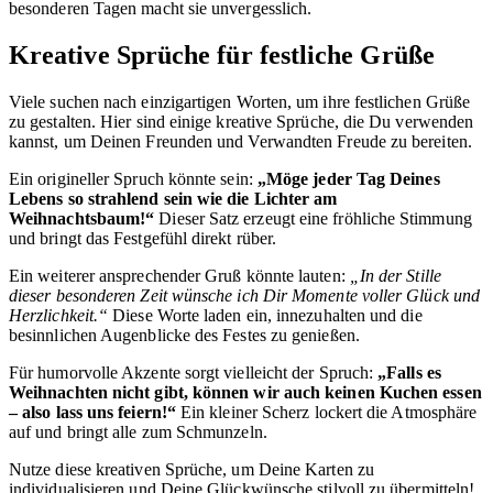
besonderen Tagen macht sie unvergesslich.
Kreative Sprüche für festliche Grüße
Viele suchen nach einzigartigen Worten, um ihre festlichen Grüße
zu gestalten. Hier sind einige kreative Sprüche, die Du verwenden
kannst, um Deinen Freunden und Verwandten Freude zu bereiten.
Ein origineller Spruch könnte sein:
„Möge jeder Tag Deines
Lebens so strahlend sein wie die Lichter am
Weihnachtsbaum!“
Dieser Satz erzeugt eine fröhliche Stimmung
und bringt das Festgefühl direkt rüber.
Ein weiterer ansprechender Gruß könnte lauten:
„In der Stille
dieser besonderen Zeit wünsche ich Dir Momente voller Glück und
Herzlichkeit.“
Diese Worte laden ein, innezuhalten und die
besinnlichen Augenblicke des Festes zu genießen.
Für humorvolle Akzente sorgt vielleicht der Spruch:
„Falls es
Weihnachten nicht gibt, können wir auch keinen Kuchen essen
– also lass uns feiern!“
Ein kleiner Scherz lockert die Atmosphäre
auf und bringt alle zum Schmunzeln.
Nutze diese kreativen Sprüche, um Deine Karten zu
individualisieren und Deine Glückwünsche stilvoll zu übermitteln!