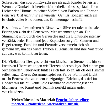
Schauspiel, das sowohl Erwachsene als auch Kinder begeistert.
Wenn die Dunkelheit hereinbricht, erhellen diese spektakulären
Lichter den Himmel mit einer Vielzahl von Farben und Formen.
Feuerwerk ist nicht nur ein visueller Genuss
, sondern auch ein
Erlebnis voller Emotionen, das Erinnerungen schafft.
Besonders zu besonderen Anlässen wie Silvester oder nationalen
Feiertagen zieht das Feuerwerk Menschenmengen an. Die
Stimmung wird durch die Geräusche und die Lichtspiele intensiv
verstärkt. Jeder Knall und jede Explosion sorgt für Staunen und
Begeisterung. Familien und Freunde versammeln sich oft
gemeinsam, um das bunte Treiben zu genießen und ihre Vorfreude
auf das, was kommt, zu teilen.
Die Vielfalt der Designs reicht von klassischen Sternen bis hin zu
kreativen Überraschungen wie Herzen oder smileys. Bei einem gut
orchestrierten Feuerwerk fühlt es sich fast so an, als ob der Himmel
selbst tanzt. Dieses Zusammenspiel aus Farbe, Form und Licht
macht Feuerwerke zu einem einzigartigen Erlebnis, das tief im
Gedächtnis bleibt. Genieß die Faszination dieser
magischen
Momente
, wo Kunst und Technik perfekt miteinander
verschmelzen.
Weiterführendes Material:
Feuchttücher selber
machen » Natürliche Alternativen für die