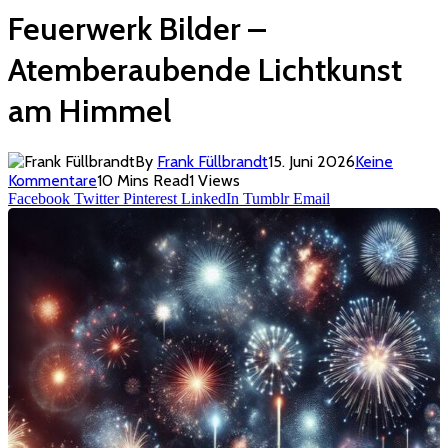
Feuerwerk Bilder –
Atemberaubende Lichtkunst
am Himmel
By
Frank Füllbrandt
15. Juni 2026
Keine
Kommentare
10 Mins Read
1
Views
Facebook
Twitter
Pinterest
LinkedIn
Tumblr
Email