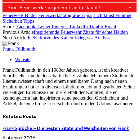
Sind Feuerwerke in jedem Land erlaubt?
Feuerwerk Bilder
Feuerwerksfotografie Tipps
Lichtkunst Himmel
Sicherheit Tipps
Share.
Facebook
Twitter
Pinterest
LinkedIn
Tumblr
Email
Previous Article
Inspirierende Feuerwehr Zitate für echte Helden
Next Article
Fieberkurve des Kalten Krieges – Analyse
Frank Füllbrandt
Website
Frank Füllbrandt, in den 1980er Jahren geboren, ist ein kreativer
Schriftsteller und leidenschaftlicher Erzähler. Mit einem Studium der
Literaturwissenschaft und einem unstillbaren Drang nach neuen
Erfahrungen hat er in diversen Ländern gelebt und gearbeitet. Seine
vielseitigen Erlebnisse und die Vielfalt der Kulturen, die er
kennengelernt hat, inspirieren seine packenden Geschichten und
Artikel, die eine breite Leserschaft rund um den Globus faszinieren.
Related
Posts
Frank Sprüche » Die besten Zitate und Weisheiten von Frank
6. August 2026