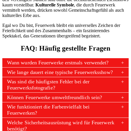
kaum vorstellbar.
Kulturelle Symbole
, die durch Feuerwerk
vermittelt werden, drücken sowohl Gemeinschaftsgefühl als auch
kulturelles Erbe aus.
Egal wo Du bist, Feuerwerk bleibt ein universelles Zeichen der
Feierlichkeit und des Zusammenhalts – ein faszinierendes
Spektakel, das Generationen übergreifend begeistert.
FAQ: Häufig gestellte Fragen
Wann wurden Feuerwerke erstmals verwendet?
Wie lange dauert eine typische Feuerwerksshow?
Was sind die häufigsten Fehler bei der
Feuerwerksfotografie?
Können Feuerwerke umweltfreundlich sein?
Wie funktioniert die Farbenvielfalt bei
Feuerwerken?
Welche Sicherheitsausrüstung wird für Feuerwerk
benötigt?