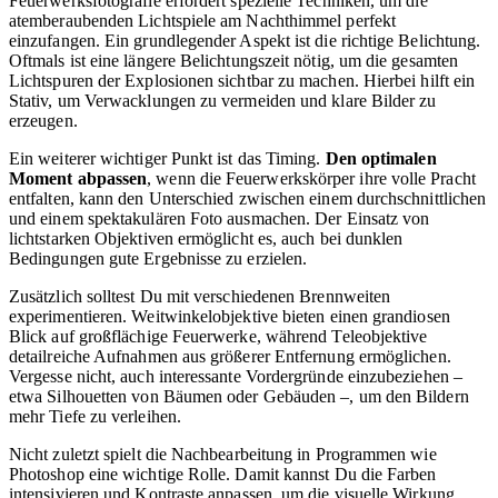
Feuerwerksfotografie erfordert spezielle Techniken, um die
atemberaubenden Lichtspiele am Nachthimmel perfekt
einzufangen. Ein grundlegender Aspekt ist die richtige Belichtung.
Oftmals ist eine längere Belichtungszeit nötig, um die gesamten
Lichtspuren der Explosionen sichtbar zu machen. Hierbei hilft ein
Stativ, um Verwacklungen zu vermeiden und klare Bilder zu
erzeugen.
Ein weiterer wichtiger Punkt ist das Timing.
Den optimalen
Moment abpassen
, wenn die Feuerwerkskörper ihre volle Pracht
entfalten, kann den Unterschied zwischen einem durchschnittlichen
und einem spektakulären Foto ausmachen. Der Einsatz von
lichtstarken Objektiven ermöglicht es, auch bei dunklen
Bedingungen gute Ergebnisse zu erzielen.
Zusätzlich solltest Du mit verschiedenen Brennweiten
experimentieren. Weitwinkelobjektive bieten einen grandiosen
Blick auf großflächige Feuerwerke, während Teleobjektive
detailreiche Aufnahmen aus größerer Entfernung ermöglichen.
Vergesse nicht, auch interessante Vordergründe einzubeziehen –
etwa Silhouetten von Bäumen oder Gebäuden –, um den Bildern
mehr Tiefe zu verleihen.
Nicht zuletzt spielt die Nachbearbeitung in Programmen wie
Photoshop eine wichtige Rolle. Damit kannst Du die Farben
intensivieren und Kontraste anpassen, um die visuelle Wirkung