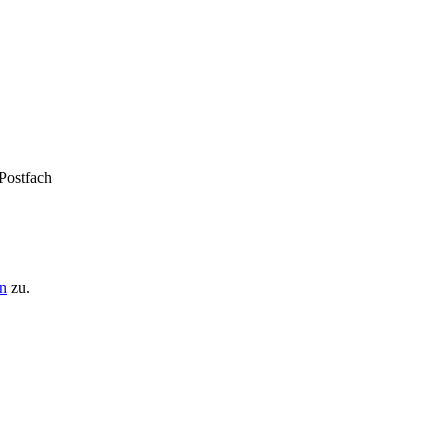
 Postfach
n
zu.