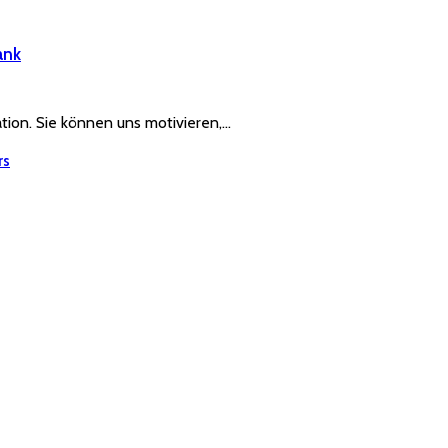
ank
ration. Sie können uns motivieren,…
rs