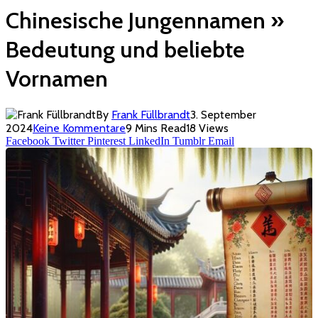
Chinesische Jungennamen »
Bedeutung und beliebte
Vornamen
By
Frank Füllbrandt
3. September
2024
Keine Kommentare
9 Mins Read
18
Views
Facebook
Twitter
Pinterest
LinkedIn
Tumblr
Email