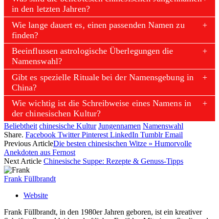
in den letzten Jahren?
Wie lange dauert es, einen passenden Namen zu
finden?
Beeinflussen astrologische Überlegungen die
Namenswahl?
Gibt es spezielle Rituale bei der Namensgebung in
China?
Wie wichtig ist die Schreibweise eines Namens in
der chinesischen Kultur?
Beliebtheit
chinesische Kultur
Jungennamen
Namenswahl
Share.
Facebook
Twitter
Pinterest
LinkedIn
Tumblr
Email
Previous Article
Die besten chinesischen Witze » Humorvolle
Anekdoten aus Fernost
Next Article
Chinesische Suppe: Rezepte & Genuss-Tipps
Frank Füllbrandt
Website
Frank Füllbrandt, in den 1980er Jahren geboren, ist ein kreativer