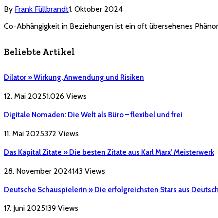
By
Frank Füllbrandt
1. Oktober 2024
Co-Abhängigkeit in Beziehungen ist ein oft übersehenes Phänom
Beliebte Artikel
Dilator » Wirkung, Anwendung und Risiken
12. Mai 2025
1.026
Views
Digitale Nomaden: Die Welt als Büro – flexibel und frei
11. Mai 2025
372
Views
Das Kapital Zitate » Die besten Zitate aus Karl Marx’ Meisterwerk
28. November 2024
143
Views
Deutsche Schauspielerin » Die erfolgreichsten Stars aus Deutsc
17. Juni 2025
139
Views