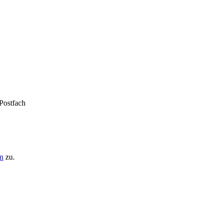
 Postfach
n
zu.