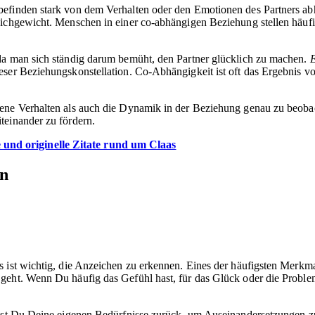
befinden stark von dem Verhalten oder den Emotionen des Partners a
eichgewicht. Menschen in einer co-abhängigen Beziehung stellen häuf
 da man sich ständig darum bemüht, den Partner glücklich zu machen.
E
er Beziehungskonstellation. Co-Abhängigkeit ist oft das Ergebnis von 
ene Verhalten als auch die Dynamik in der Beziehung genau zu beobac
teinander zu fördern.
 und originelle Zitate rund um Claas
en
 ist wichtig, die Anzeichen zu erkennen. Eines der häufigsten Merkma
geht. Wenn Du häufig das Gefühl hast, für das Glück oder die Problem
lst Du Deine eigenen Bedürfnisse zurück, um Auseinandersetzungen zu 