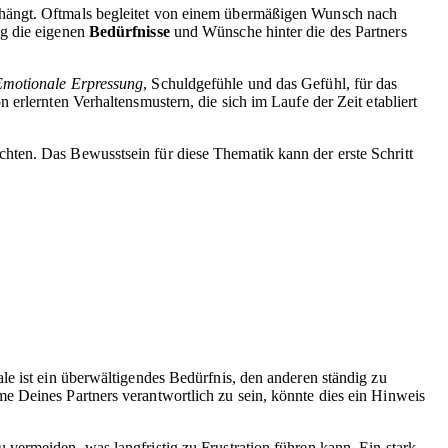
bhängt. Oftmals begleitet von einem übermäßigen Wunsch nach
ig die eigenen
Bedürfnisse
und Wünsche hinter die des Partners
motionale Erpressung
, Schuldgefühle und das Gefühl, für das
erlernten Verhaltensmustern, die sich im Laufe der Zeit etabliert
hten. Das Bewusstsein für diese Thematik kann der erste Schritt
le ist ein überwältigendes Bedürfnis, den anderen ständig zu
e Deines Partners verantwortlich zu sein, könnte dies ein Hinweis
vermeiden, was langfristig zu Frustration führen kann. Ein stark