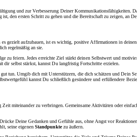
ältigung und zur Verbesserung Deiner Kommunikationsfähigkeiten. Da
ig ist, den ersten Schritt zu gehen und die Bereitschaft zu zeigen, an D
es gezielt aufzubauen, ist es wichtig, positive Affirmationen in deine
dich regelmäßig an sie.
rfolge zu feiern. Jedes erreichte Ziel stärkt deinen Selbstwert und mot
ir selbst stärkst, kannst Du langfristig Fortschritte erzielen.
r gut tun. Umgib dich mit Unterstützern, die dich schätzen und Dein S
Selbstwertgefühl kannst Du schließlich gesündere und erfüllendere Bez
g Zeit miteinander zu verbringen. Gemeinsame Aktivitäten oder einfac
 Drücke Deine Gedanken und Gefühle aus, ohne Angst vor Reaktionen 
hlt, seine eigenen
Standpunkte
zu äußern.