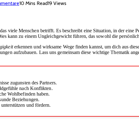
mmentare
10 Mins Read
19
Views
s viele Menschen betrifft. Es beschreibt eine Situation, in der eine 
. Dies kann zu einem Ungleichgewicht führen, das sowohl die persönlic
igkeit
erkennen und wirksame Wege finden kannst, um dich aus diese
ungen aufzubauen. Lass uns gemeinsam diese wichtige Thematik angeh
isse zugunsten des Partners.
ldgefühle nach Konflikten.
iche Wohlbefinden haben.
esunde Beziehungen.
unterstützen und fördern.