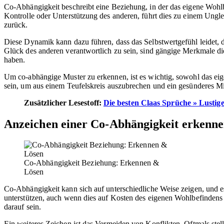
Co-Abhängigkeit beschreibt eine Beziehung, in der das eigene Wohl
Kontrolle oder Unterstützung des anderen, führt dies zu einem Ungl
zurück.
Diese Dynamik kann dazu führen, dass das Selbstwertgefühl leidet,
Glück des anderen verantwortlich zu sein, sind gängige Merkmale dies
haben.
Um co-abhängige Muster zu erkennen, ist es wichtig, sowohl das eig
sein, um aus einem Teufelskreis auszubrechen und ein gesünderes Mi
Zusätzlicher Lesestoff:
Die besten Claas Sprüche » Lustige
Anzeichen einer Co-Abhängigkeit erkenn
Co-Abhängigkeit Beziehung: Erkennen &
Lösen
Co-Abhängigkeit kann sich auf unterschiedliche Weise zeigen, und es
unterstützen, auch wenn dies auf Kosten des eigenen Wohlbefindens 
darauf sein.
Ein weiteres Zeichen ist das Vermeiden von Konflikten. Oftmals stel