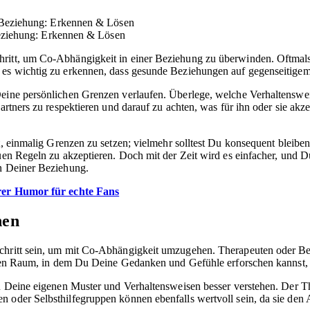
Beziehung: Erkennen & Lösen
chritt, um Co-Abhängigkeit in einer Beziehung zu überwinden. Oftmals
 es wichtig zu erkennen, dass gesunde Beziehungen auf gegenseitigem
 Deine persönlichen Grenzen verlaufen. Überlege, welche Verhaltensw
Partners zu respektieren und darauf zu achten, was für ihn oder sie ak
t, einmalig Grenzen zu setzen; vielmehr solltest Du konsequent bleib
euen Regeln zu akzeptieren. Doch mit der Zeit wird es einfacher, und 
in Deiner Beziehung.
rer Humor für echte Fans
hen
chritt sein, um mit Co-Abhängigkeit umzugehen. Therapeuten oder Be
cheren Raum, in dem Du Deine Gedanken und Gefühle erforschen kannst
 Du Deine eigenen Muster und Verhaltensweisen besser verstehen. Der 
n oder Selbsthilfegruppen können ebenfalls wertvoll sein, da sie den