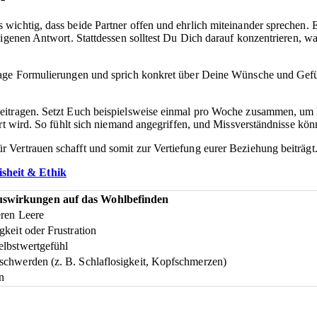
s wichtig, dass beide Partner offen und ehrlich miteinander sprechen. 
 eigenen Antwort. Stattdessen solltest Du Dich darauf konzentrieren
e Formulierungen und sprich konkret über Deine Wünsche und Gefühle
itragen. Setzt Euch beispielsweise einmal pro Woche zusammen, um Eu
ert wird. So fühlt sich niemand angegriffen, und Missverständnisse k
Vertrauen schafft und somit zur Vertiefung eurer Beziehung beiträgt
isheit & Ethik
swirkungen auf das Wohlbefinden
eren Leere
gkeit oder Frustration
elbstwertgefühl
schwerden (z. B. Schlaflosigkeit, Kopfschmerzen)
on