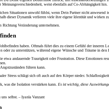
er Meinungsverschiedenheit, weist ebenfalls auf Co-Abhängigkeit hin.
chen Situationen unwohl fühlst, wenn Dein Partner nicht anwesend ist
rhalb dieser Dynamik verlieren viele ihre eigene Identität und wirken 
 in Richtung Veränderung unternehmen.
finden
hlbefinden haben. Oftmals führt dies zu einem Gefühl der inneren Leer
tten oder zu unterstützen, während eigene Wünsche und Träume in den
etwa andauernde Traurigkeit oder Frustration. Diese Emotionen resu
men.
d Angstzuständen führen kann.
aler Stress schlägt sich oft auch auf den Körper nieder. Schlaflosig
ck, was die Isolation verstärken kann.
Es ist wichtig, diese Auswirkun
u uns selbst. – Iyanla Vanzant
n