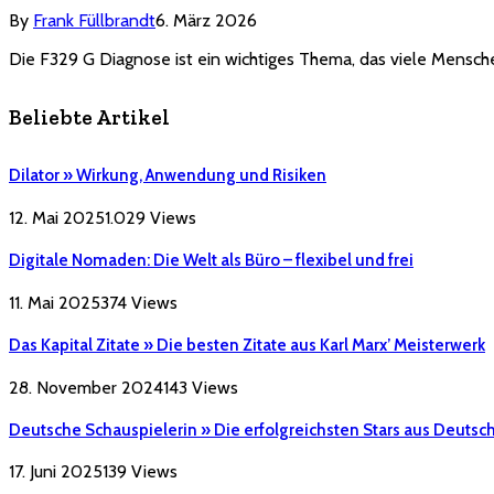
By
Frank Füllbrandt
6. März 2026
Die F329 G Diagnose ist ein wichtiges Thema, das viele Menschen
Beliebte Artikel
Dilator » Wirkung, Anwendung und Risiken
12. Mai 2025
1.029
Views
Digitale Nomaden: Die Welt als Büro – flexibel und frei
11. Mai 2025
374
Views
Das Kapital Zitate » Die besten Zitate aus Karl Marx’ Meisterwerk
28. November 2024
143
Views
Deutsche Schauspielerin » Die erfolgreichsten Stars aus Deutsc
17. Juni 2025
139
Views