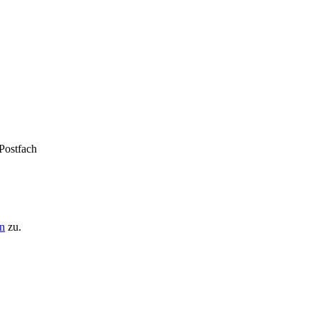
 Postfach
n
zu.