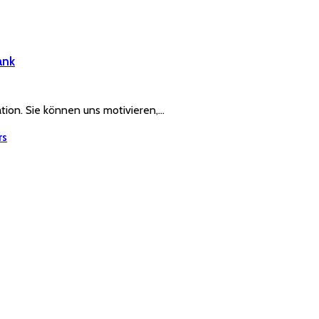
ank
ration. Sie können uns motivieren,…
rs