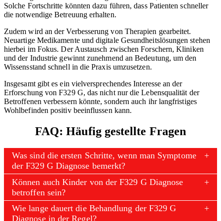
Solche Fortschritte könnten dazu führen, dass Patienten schneller
die notwendige Betreuung erhalten.
Zudem wird an der Verbesserung von Therapien gearbeitet.
Neuartige Medikamente und digitale Gesundheitslösungen stehen
hierbei im Fokus. Der Austausch zwischen Forschern, Kliniken
und der Industrie gewinnt zunehmend an Bedeutung, um den
Wissensstand schnell in die Praxis umzusetzen.
Insgesamt gibt es ein vielversprechendes Interesse an der
Erforschung von F329 G, das nicht nur die Lebensqualität der
Betroffenen verbessern könnte, sondern auch ihr langfristiges
Wohlbefinden positiv beeinflussen kann.
FAQ: Häufig gestellte Fragen
Was sind die ersten Schritte, wenn man Symptome
der F329 G Diagnose bemerkt?
Können auch Kinder von der F329 G Diagnose
betroffen sein?
Wie lange dauert die Behandlung der F329 G
Diagnose in der Regel?