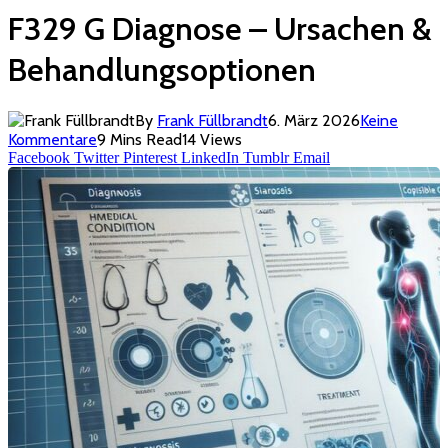
F329 G Diagnose – Ursachen &
Behandlungsoptionen
By
Frank Füllbrandt
6. März 2026
Keine
Kommentare
9 Mins Read
14
Views
Facebook
Twitter
Pinterest
LinkedIn
Tumblr
Email