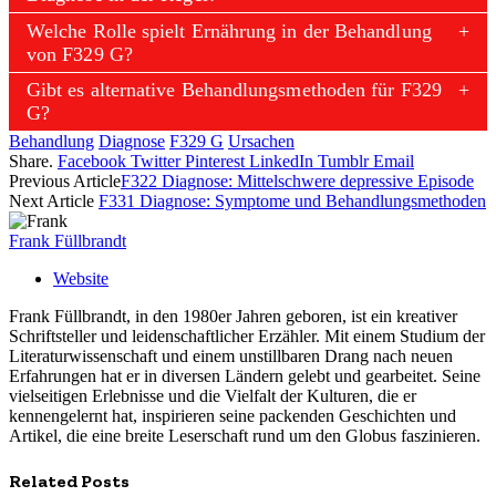
Welche Rolle spielt Ernährung in der Behandlung
von F329 G?
Gibt es alternative Behandlungsmethoden für F329
G?
Behandlung
Diagnose
F329 G
Ursachen
Share.
Facebook
Twitter
Pinterest
LinkedIn
Tumblr
Email
Previous Article
F322 Diagnose: Mittelschwere depressive Episode
Next Article
F331 Diagnose: Symptome und Behandlungsmethoden
Frank Füllbrandt
Website
Frank Füllbrandt, in den 1980er Jahren geboren, ist ein kreativer
Schriftsteller und leidenschaftlicher Erzähler. Mit einem Studium der
Literaturwissenschaft und einem unstillbaren Drang nach neuen
Erfahrungen hat er in diversen Ländern gelebt und gearbeitet. Seine
vielseitigen Erlebnisse und die Vielfalt der Kulturen, die er
kennengelernt hat, inspirieren seine packenden Geschichten und
Artikel, die eine breite Leserschaft rund um den Globus faszinieren.
Related
Posts