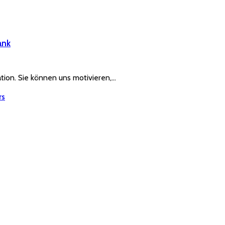
ank
ration. Sie können uns motivieren,…
rs