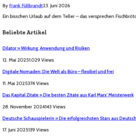
By
Frank Füllbrandt
23. Juni 2026
Ein bisschen Urlaub auf dem Teller – das versprechen Fischbrötch
Beliebte Artikel
Dilator » Wirkung, Anwendung und Risiken
12. Mai 2025
1.029
Views
Digitale Nomaden: Die Welt als Büro – flexibel und frei
11. Mai 2025
374
Views
Das Kapital Zitate » Die besten Zitate aus Karl Marx’ Meisterwerk
28. November 2024
143
Views
Deutsche Schauspielerin » Die erfolgreichsten Stars aus Deutsc
17. Juni 2025
139
Views