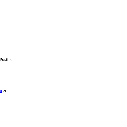
 Postfach
n
zu.