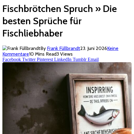
Fischbrötchen Spruch » Die
besten Sprüche für
Fischliebhaber
By
Frank Füllbrandt
23. Juni 2026
Keine
Kommentare
10 Mins Read
3
Views
Facebook
Twitter
Pinterest
LinkedIn
Tumblr
Email