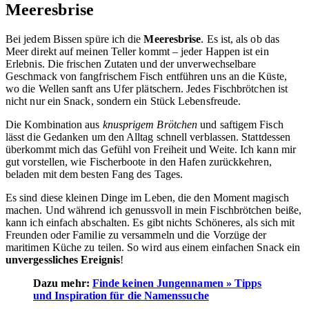
Meeresbrise
Bei jedem Bissen spüre ich die
Meeresbrise
. Es ist, als ob das
Meer direkt auf meinen Teller kommt – jeder Happen ist ein
Erlebnis. Die frischen Zutaten und der unverwechselbare
Geschmack von fangfrischem Fisch entführen uns an die Küste,
wo die Wellen sanft ans Ufer plätschern. Jedes Fischbrötchen ist
nicht nur ein Snack, sondern ein Stück Lebensfreude.
Die Kombination aus
knusprigem Brötchen
und saftigem Fisch
lässt die Gedanken um den Alltag schnell verblassen. Stattdessen
überkommt mich das Gefühl von Freiheit und Weite. Ich kann mir
gut vorstellen, wie Fischerboote in den Hafen zurückkehren,
beladen mit dem besten Fang des Tages.
Es sind diese kleinen Dinge im Leben, die den Moment magisch
machen. Und während ich genussvoll in mein Fischbrötchen beiße,
kann ich einfach abschalten. Es gibt nichts Schöneres, als sich mit
Freunden oder Familie zu versammeln und die Vorzüge der
maritimen Küche zu teilen. So wird aus einem einfachen Snack ein
unvergessliches Ereignis
!
Dazu mehr:
Finde keinen Jungennamen » Tipps
und Inspiration für die Namenssuche