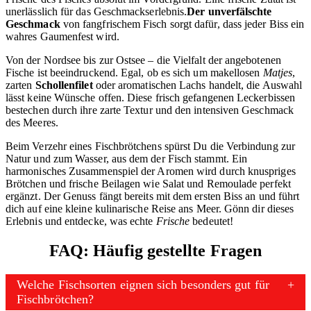
unerlässlich für das Geschmackserlebnis.
Der unverfälschte
Geschmack
von fangfrischem Fisch sorgt dafür, dass jeder Biss ein
wahres Gaumenfest wird.
Von der Nordsee bis zur Ostsee – die Vielfalt der angebotenen
Fische ist beeindruckend. Egal, ob es sich um makellosen
Matjes
,
zarten
Schollenfilet
oder aromatischen Lachs handelt, die Auswahl
lässt keine Wünsche offen. Diese frisch gefangenen Leckerbissen
bestechen durch ihre zarte Textur und den intensiven Geschmack
des Meeres.
Beim Verzehr eines Fischbrötchens spürst Du die Verbindung zur
Natur und zum Wasser, aus dem der Fisch stammt. Ein
harmonisches Zusammenspiel der Aromen wird durch knuspriges
Brötchen und frische Beilagen wie Salat und Remoulade perfekt
ergänzt. Der Genuss fängt bereits mit dem ersten Biss an und führt
dich auf eine kleine kulinarische Reise ans Meer. Gönn dir dieses
Erlebnis und entdecke, was echte
Frische
bedeutet!
FAQ: Häufig gestellte Fragen
Welche Fischsorten eignen sich besonders gut für
Fischbrötchen?