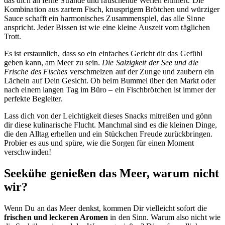
das dich an ferne Strände und rauschende Wellen erinnert. Die
Kombination aus zartem Fisch, knusprigem Brötchen und würziger
Sauce schafft ein harmonisches Zusammenspiel, das alle Sinne
anspricht. Jeder Bissen ist wie eine kleine Auszeit vom täglichen
Trott.
Es ist erstaunlich, dass so ein einfaches Gericht dir das Gefühl
geben kann, am Meer zu sein.
Die Salzigkeit der See und die
Frische des Fisches
verschmelzen auf der Zunge und zaubern ein
Lächeln auf Dein Gesicht. Ob beim Bummel über den Markt oder
nach einem langen Tag im Büro – ein Fischbrötchen ist immer der
perfekte Begleiter.
Lass dich von der Leichtigkeit dieses Snacks mitreißen und gönn
dir diese kulinarische Flucht. Manchmal sind es die kleinen Dinge,
die den Alltag erhellen und ein Stückchen Freude zurückbringen.
Probier es aus und spüre, wie die Sorgen für einen Moment
verschwinden!
Seekühe genießen das Meer, warum nicht
wir?
Wenn Du an das Meer denkst, kommen Dir vielleicht sofort die
frischen und leckeren Aromen
in den Sinn. Warum also nicht wie