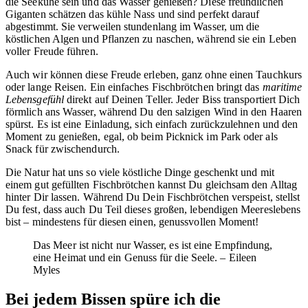
die Seekühe sein und das Wasser genießen? Diese freundlichen
Giganten schätzen das kühle Nass und sind perfekt darauf
abgestimmt. Sie verweilen stundenlang im Wasser, um die
köstlichen Algen und Pflanzen zu naschen, während sie ein Leben
voller Freude führen.
Auch wir können diese Freude erleben, ganz ohne einen Tauchkurs
oder lange Reisen. Ein einfaches Fischbrötchen bringt das
maritime
Lebensgefühl
direkt auf Deinen Teller. Jeder Biss transportiert Dich
förmlich ans Wasser, während Du den salzigen Wind in den Haaren
spürst. Es ist eine Einladung, sich einfach zurückzulehnen und den
Moment zu genießen, egal, ob beim Picknick im Park oder als
Snack für zwischendurch.
Die Natur hat uns so viele köstliche Dinge geschenkt und mit
einem gut gefüllten Fischbrötchen kannst Du gleichsam den Alltag
hinter Dir lassen. Während Du Dein Fischbrötchen verspeist, stellst
Du fest, dass auch Du Teil dieses großen, lebendigen Meereslebens
bist – mindestens für diesen einen, genussvollen Moment!
Das Meer ist nicht nur Wasser, es ist eine Empfindung,
eine Heimat und ein Genuss für die Seele. – Eileen
Myles
Bei jedem Bissen spüre ich die