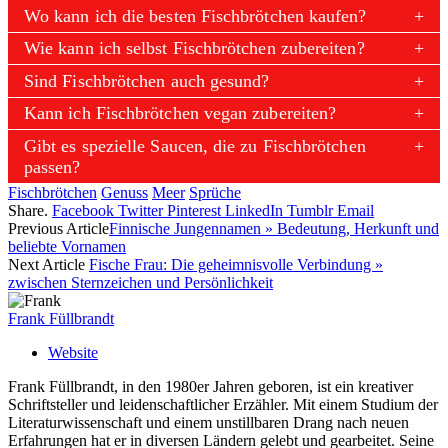
Wo kann ich die besten Fischbrötchen kaufen?
Wie kann ich selbst Fischbrötchen zubereiten?
Sind Fischbrötchen auch gesund?
Kann ich Fischbrötchen vegan zubereiten?
Gibt es spezielle Saucen, die zu Fischbrötchen
passen?
Fischbrötchen
Genuss
Meer
Sprüche
Share.
Facebook
Twitter
Pinterest
LinkedIn
Tumblr
Email
Previous Article
Finnische Jungennamen » Bedeutung, Herkunft und
beliebte Vornamen
Next Article
Fische Frau: Die geheimnisvolle Verbindung »
zwischen Sternzeichen und Persönlichkeit
Frank Füllbrandt
Website
Frank Füllbrandt, in den 1980er Jahren geboren, ist ein kreativer
Schriftsteller und leidenschaftlicher Erzähler. Mit einem Studium der
Literaturwissenschaft und einem unstillbaren Drang nach neuen
Erfahrungen hat er in diversen Ländern gelebt und gearbeitet. Seine