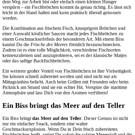
dem Weg zur Arbeit bist oder einfach einen kleinen Hunger
verspürst – ein Fischbrötchen kommt da genau richtig. Es lässt sich
leicht in der Hand halten und kann praktisch überall genossen
werden.
Die Kombination aus frischem Fisch, knusprigem Brötchen und
einer Auswahl köstlicher Saucen macht jedes Fischbrötchen zu
einem Geschmackserlebnis der besonderen Art. Mit einem Biss
kannst Du die
Frische des Meeres
förmlich herausschmecken.
Zudem ist es eine tolle Möglichkeit, verschiedene Fischsorten
kennenzulernen und auszuprobieren, sei es der klassische Matjes
oder das saftige Backfischbrötchen.
Ein weiterer großer Vorteil von Fischbrötchen ist ihre Vielseitigkeit.
Sie können schnell zubereitet werden und sind nicht nur als
Mittagsimbiss beliebt. Auch beim Grillen mit Freunden oder beim
Picknick am Strand sind sie ein echter Hit. Verspüre die maritime
Atmosphäre und lass Dich von den Aromen verführen!
Ein Biss bringt das Meer auf den Teller
Ein Biss bringt
das Meer auf den Teller
. Dieser Genuss ist nicht
nur ein einfacher Snack, sondern eine wahre
Geschmacksexplosion. Wenn Du in Dein frisch zubereitetes
Fischbrötchen beißt, spürst Du sofort die salzige Meeresluft und die