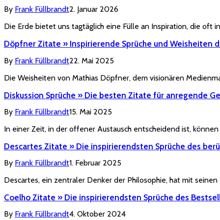
By
Frank Füllbrandt
2. Januar 2026
Die Erde bietet uns tagtäglich eine Fülle an Inspiration, die o
Döpfner Zitate » Inspirierende Sprüche und Weisheiten
By
Frank Füllbrandt
22. Mai 2025
Die Weisheiten von Mathias Döpfner, dem visionären Medienman
Diskussion Sprüche » Die besten Zitate für anregende G
By
Frank Füllbrandt
15. Mai 2025
In einer Zeit, in der offener Austausch entscheidend ist, könne
Descartes Zitate » Die inspirierendsten Sprüche des be
By
Frank Füllbrandt
1. Februar 2025
Descartes, ein zentraler Denker der Philosophie, hat mit seine
Coelho Zitate » Die inspirierendsten Sprüche des Bestsel
By
Frank Füllbrandt
4. Oktober 2024