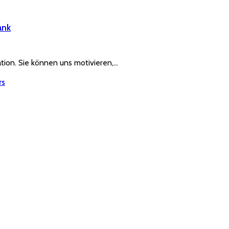
ank
ration. Sie können uns motivieren,…
rs