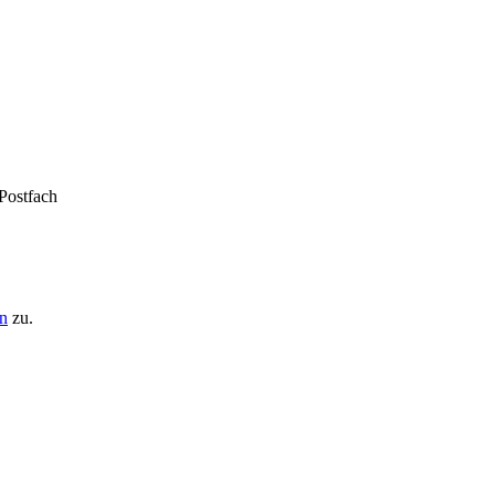
 Postfach
n
zu.