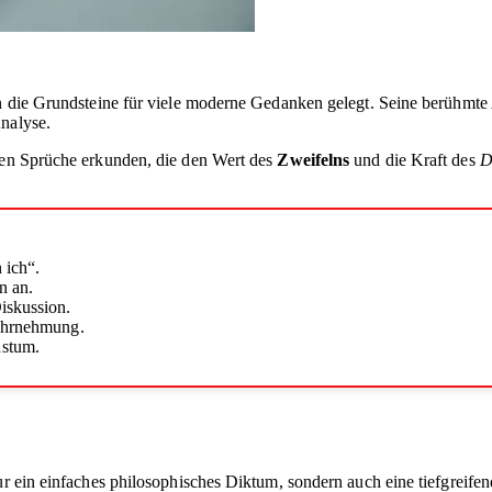
een die Grundsteine für viele moderne Gedanken gelegt. Seine berühmt
nalyse.
sten Sprüche erkunden, die den Wert des
Zweifelns
und die Kraft des
D
 ich“.
n an.
iskussion.
Wahrnehmung.
hstum.
ur ein einfaches philosophisches Diktum, sondern auch eine tiefgreife