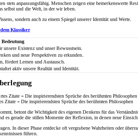
iten stets anpassungsfähig. Menschen zeigen eine bemerkenswerte Res
s selbst und die Welt, in der wir leben.
sens, sondern auch zu einem Spiegel unserer Identität und Werte.
 dem Klassiker
Bedeutung
ür unsere Existenz und unser Bewusstsein.
 denken und neue Perspektiven zu erkunden.
n, fördert Lernen und Austausch.
altet aktiv unsere Realität und Identität.
Überlegung
s Zitate » Die inspirierendsten Sprüche des berühmten Philosophen
ommt, betont die Wichtigkeit des eigenen Denkens für das Verständn
d es gerade die stillen Momente der Reflexion, in denen neue Einsich
ragen. In dieser Phase entdecke oft vergrabene Wahrheiten oder über
kenntnissen führen.