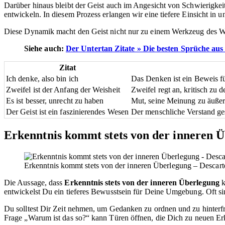
Darüber hinaus bleibt der Geist auch im Angesicht von Schwierigke
entwickeln. In diesem Prozess erlangen wir eine tiefere Einsicht in un
Diese Dynamik macht den Geist nicht nur zu einem Werkzeug des Wis
Siehe auch:
Der Untertan Zitate » Die besten Sprüche aus
Zitat
Ich denke, also bin ich
Das Denken ist ein Beweis f
Zweifel ist der Anfang der Weisheit
Zweifel regt an, kritisch zu
Es ist besser, unrecht zu haben
Mut, seine Meinung zu äußer
Der Geist ist ein faszinierendes Wesen
Der menschliche Verstand gest
Erkenntnis kommt stets von der inneren 
Erkenntnis kommt stets von der inneren Überlegung – Descarte
Die Aussage, dass
Erkenntnis stets von der inneren Überlegung
k
entwickelst Du ein tieferes Bewusstsein für Deine Umgebung. Oft sin
Du solltest Dir Zeit nehmen, um Gedanken zu ordnen und zu hinterf
Frage „Warum ist das so?“ kann Türen öffnen, die Dich zu neuen Er