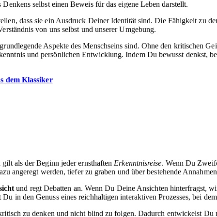
s Denkens selbst einen Beweis für das eigene Leben darstellt.
len, dass sie ein Ausdruck Deiner Identität sind. Die Fähigkeit zu de
 Verständnis von uns selbst und unserer Umgebung.
 grundlegende Aspekte des Menschseins sind. Ohne den kritischen Gei
kenntnis und persönlichen Entwicklung. Indem Du bewusst denkst, be
us dem Klassiker
ilt als der Beginn jeder ernsthaften
Erkenntnisreise
. Wenn Du Zweifel
r dazu angeregt werden, tiefer zu graben und über bestehende Annahme
sicht
und regt Debatten an. Wenn Du Deine Ansichten hinterfragst, wir
Du in den Genuss eines reichhaltigen interaktiven Prozesses, bei dem 
ritisch zu denken und nicht blind zu folgen. Dadurch entwickelst Du 