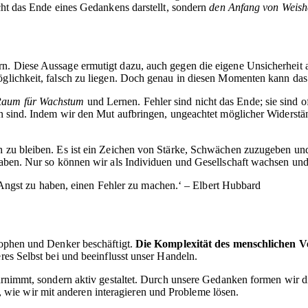
icht das Ende eines Gedankens darstellt, sondern
den Anfang von Weish
ern. Diese Aussage ermutigt dazu, auch gegen die eigene Unsicherhei
Möglichkeit, falsch zu liegen. Doch genau in diesen Momenten kann da
Raum für Wachstum
und Lernen. Fehler sind nicht das Ende; sie sind o
en sind. Indem wir den Mut aufbringen, ungeachtet möglicher Widerstän
ch zu bleiben. Es ist ein Zeichen von Stärke, Schwächen zuzugeben un
 haben. Nur so können wir als Individuen und Gesellschaft wachsen un
 Angst zu haben, einen Fehler zu machen.‘ – Elbert Hubbard
osophen und Denker beschäftigt.
Die Komplexität des menschlichen V
eres Selbst bei und beeinflusst unser Handeln.
wahrnimmt, sondern aktiv gestaltet. Durch unsere Gedanken formen wir
 wie wir mit anderen interagieren und Probleme lösen.