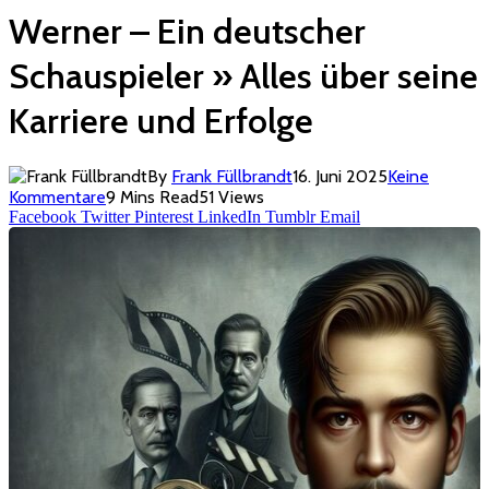
Werner – Ein deutscher
Schauspieler » Alles über seine
Karriere und Erfolge
By
Frank Füllbrandt
16. Juni 2025
Keine
Kommentare
9 Mins Read
51
Views
Facebook
Twitter
Pinterest
LinkedIn
Tumblr
Email