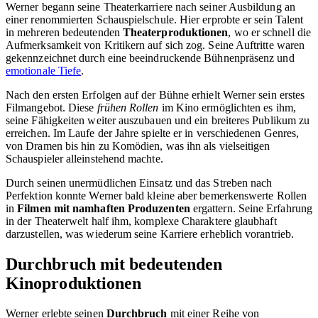
Werner begann seine Theaterkarriere nach seiner Ausbildung an
einer renommierten Schauspielschule. Hier erprobte er sein Talent
in mehreren bedeutenden
Theaterproduktionen
, wo er schnell die
Aufmerksamkeit von Kritikern auf sich zog. Seine Auftritte waren
gekennzeichnet durch eine beeindruckende Bühnenpräsenz und
emotionale Tiefe
.
Nach den ersten Erfolgen auf der Bühne erhielt Werner sein erstes
Filmangebot. Diese
frühen Rollen
im Kino ermöglichten es ihm,
seine Fähigkeiten weiter auszubauen und ein breiteres Publikum zu
erreichen. Im Laufe der Jahre spielte er in verschiedenen Genres,
von Dramen bis hin zu Komödien, was ihn als vielseitigen
Schauspieler alleinstehend machte.
Durch seinen unermüdlichen Einsatz und das Streben nach
Perfektion konnte Werner bald kleine aber bemerkenswerte Rollen
in
Filmen mit namhaften Produzenten
ergattern. Seine Erfahrung
in der Theaterwelt half ihm, komplexe Charaktere glaubhaft
darzustellen, was wiederum seine Karriere erheblich vorantrieb.
Durchbruch mit bedeutenden
Kinoproduktionen
Werner erlebte seinen
Durchbruch
mit einer Reihe von