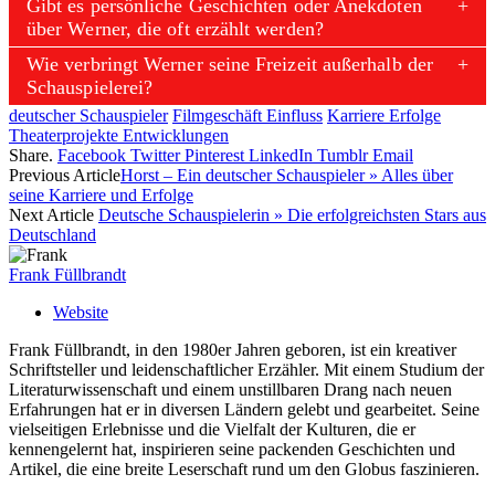
Gibt es persönliche Geschichten oder Anekdoten
über Werner, die oft erzählt werden?
Wie verbringt Werner seine Freizeit außerhalb der
Schauspielerei?
deutscher Schauspieler
Filmgeschäft Einfluss
Karriere Erfolge
Theaterprojekte Entwicklungen
Share.
Facebook
Twitter
Pinterest
LinkedIn
Tumblr
Email
Previous Article
Horst – Ein deutscher Schauspieler » Alles über
seine Karriere und Erfolge
Next Article
Deutsche Schauspielerin » Die erfolgreichsten Stars aus
Deutschland
Frank Füllbrandt
Website
Frank Füllbrandt, in den 1980er Jahren geboren, ist ein kreativer
Schriftsteller und leidenschaftlicher Erzähler. Mit einem Studium der
Literaturwissenschaft und einem unstillbaren Drang nach neuen
Erfahrungen hat er in diversen Ländern gelebt und gearbeitet. Seine
vielseitigen Erlebnisse und die Vielfalt der Kulturen, die er
kennengelernt hat, inspirieren seine packenden Geschichten und
Artikel, die eine breite Leserschaft rund um den Globus faszinieren.