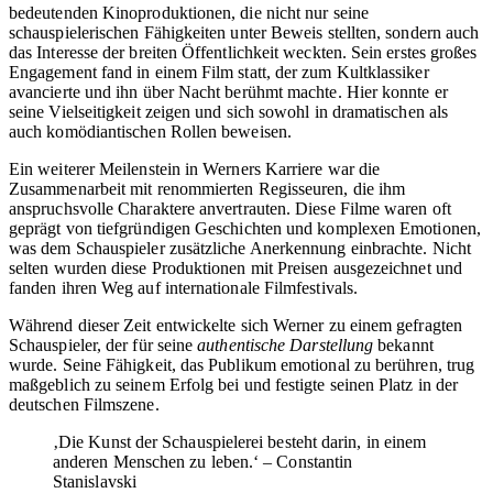
bedeutenden Kinoproduktionen, die nicht nur seine
schauspielerischen Fähigkeiten unter Beweis stellten, sondern auch
das Interesse der breiten Öffentlichkeit weckten. Sein erstes großes
Engagement fand in einem Film statt, der zum Kultklassiker
avancierte und ihn über Nacht berühmt machte. Hier konnte er
seine Vielseitigkeit zeigen und sich sowohl in dramatischen als
auch komödiantischen Rollen beweisen.
Ein weiterer Meilenstein in Werners Karriere war die
Zusammenarbeit mit renommierten Regisseuren, die ihm
anspruchsvolle Charaktere anvertrauten. Diese Filme waren oft
geprägt von tiefgründigen Geschichten und komplexen Emotionen,
was dem Schauspieler zusätzliche Anerkennung einbrachte. Nicht
selten wurden diese Produktionen mit Preisen ausgezeichnet und
fanden ihren Weg auf internationale Filmfestivals.
Während dieser Zeit entwickelte sich Werner zu einem gefragten
Schauspieler, der für seine
authentische Darstellung
bekannt
wurde. Seine Fähigkeit, das Publikum emotional zu berühren, trug
maßgeblich zu seinem Erfolg bei und festigte seinen Platz in der
deutschen Filmszene.
‚Die Kunst der Schauspielerei besteht darin, in einem
anderen Menschen zu leben.‘ – Constantin
Stanislavski