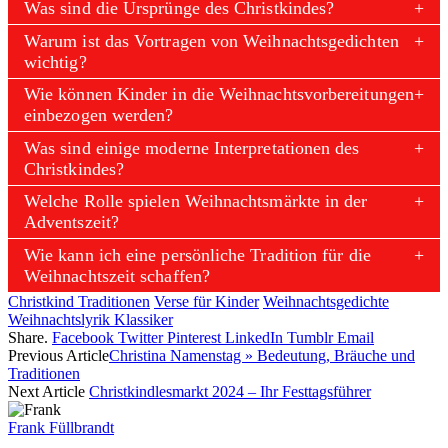
Was sind die Ursprünge des Christkindes?
Warum ist das Vortragen von Weihnachtsgedichten
wichtig?
Wie können Kinder in die Weihnachtsvorbereitungen
einbezogen werden?
Was sind einige moderne Interpretationen des
Christkindes?
Welche Rolle spielen Weihnachtsmärkte in der
Adventszeit?
Wie kann ich eine persönliche Tradition für die
Weihnachtszeit schaffen?
Christkind Traditionen
Verse für Kinder
Weihnachtsgedichte
Weihnachtslyrik Klassiker
Share.
Facebook
Twitter
Pinterest
LinkedIn
Tumblr
Email
Previous Article
Christina Namenstag » Bedeutung, Bräuche und
Traditionen
Next Article
Christkindlesmarkt 2024 – Ihr Festtagsführer
Frank Füllbrandt