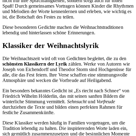
nicht nur ihre Sprachfähigkeiten, sondern sorgt auch für tollen
Spaß! Durch gemeinsames Vortragen können Kinder die Rhythmen
und Melodien der Worte kennenlernen und erleben, wie wichtig es
ist, die Botschaft des Festes zu teilen.
Diese besonderen Gedichte machen die Weihnachtstraditionen
lebendig und hinterlassen schöne Erinnerungen.
Klassiker der Weihnachtslyrik
Die Weihnachtszeit wird oft von Gedichten begleitet, die zu den
schönsten Klassikern der Lyrik
zählen. Werke von Autoren wie
Joseph von Eichendorff und Theodor Storm sind Hochgenüsse für
alle, die das Fest feiern. Ihre Verse schaffen eine stimmungsvolle
Atmosphäre und wecken die Vorfreude auf Heiligabend.
Ein besonders bekanntes Gedicht ist „Es riecht nach Schnee“ von
Friedrich Wilhelm Hölderlin, das mit seinen sanften Bildern die
winterliche Stimmung vermittelt.
Sehnsucht
und
Vorfreude
durchziehen die Texte und bilden einen perfekten Rahmen für
festliche Zusammenkünfte.
Diese Klassiker werden häufig in Familien vorgetragen, um die
Tradition lebendig zu halten. Die inspirierenden Worte laden ein,
sich gemütlich zusammenzusetzen und die besinnlichen Momente