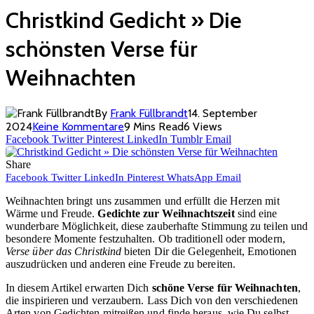
Christkind Gedicht » Die
schönsten Verse für
Weihnachten
By
Frank Füllbrandt
14. September
2024
Keine Kommentare
9 Mins Read
6
Views
Facebook
Twitter
Pinterest
LinkedIn
Tumblr
Email
Share
Facebook
Twitter
LinkedIn
Pinterest
WhatsApp
Email
Weihnachten bringt uns zusammen und erfüllt die Herzen mit
Wärme und Freude.
Gedichte zur Weihnachtszeit
sind eine
wunderbare Möglichkeit, diese zauberhafte Stimmung zu teilen und
besondere Momente festzuhalten. Ob traditionell oder modern,
Verse über das Christkind
bieten Dir die Gelegenheit, Emotionen
auszudrücken und anderen eine Freude zu bereiten.
In diesem Artikel erwarten Dich
schöne Verse für Weihnachten
,
die inspirieren und verzaubern. Lass Dich von den verschiedenen
Arten von Gedichten mitreißen und finde heraus, wie Du selbst