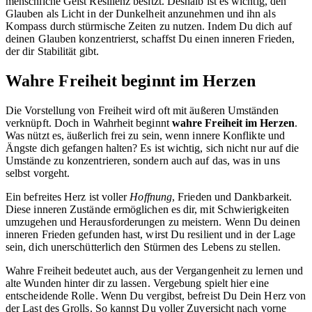
menschliche Geist Resilienz besitzt. Deshalb ist es wichtig, den
Glauben als Licht in der Dunkelheit anzunehmen und ihn als
Kompass durch stürmische Zeiten zu nutzen. Indem Du dich auf
deinen Glauben konzentrierst, schaffst Du einen inneren Frieden,
der dir Stabilität gibt.
Wahre Freiheit beginnt im Herzen
Die Vorstellung von Freiheit wird oft mit äußeren Umständen
verknüpft. Doch in Wahrheit beginnt
wahre Freiheit im Herzen
.
Was nützt es, äußerlich frei zu sein, wenn innere Konflikte und
Ängste dich gefangen halten? Es ist wichtig, sich nicht nur auf die
Umstände zu konzentrieren, sondern auch auf das, was in uns
selbst vorgeht.
Ein befreites Herz ist voller
Hoffnung
, Frieden und Dankbarkeit.
Diese inneren Zustände ermöglichen es dir, mit Schwierigkeiten
umzugehen und Herausforderungen zu meistern. Wenn Du deinen
inneren Frieden gefunden hast, wirst Du resilient und in der Lage
sein, dich unerschütterlich den Stürmen des Lebens zu stellen.
Wahre Freiheit bedeutet auch, aus der Vergangenheit zu lernen und
alte Wunden hinter dir zu lassen. Vergebung spielt hier eine
entscheidende Rolle. Wenn Du vergibst, befreist Du Dein Herz von
der Last des Grolls. So kannst Du voller Zuversicht nach vorne