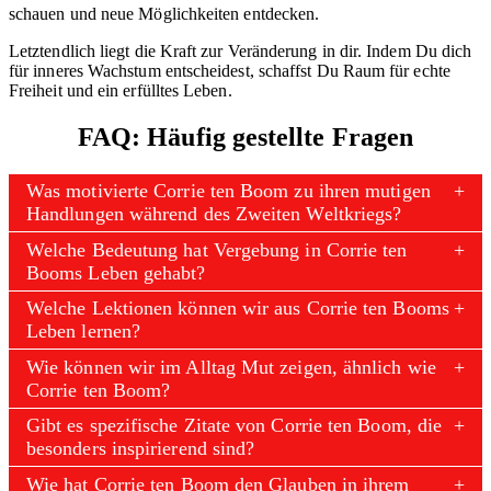
schauen und neue Möglichkeiten entdecken.
Letztendlich liegt die Kraft zur Veränderung in dir. Indem Du dich
für inneres Wachstum entscheidest, schaffst Du Raum für echte
Freiheit und ein erfülltes Leben.
FAQ: Häufig gestellte Fragen
Was motivierte Corrie ten Boom zu ihren mutigen
Handlungen während des Zweiten Weltkriegs?
Welche Bedeutung hat Vergebung in Corrie ten
Booms Leben gehabt?
Welche Lektionen können wir aus Corrie ten Booms
Leben lernen?
Wie können wir im Alltag Mut zeigen, ähnlich wie
Corrie ten Boom?
Gibt es spezifische Zitate von Corrie ten Boom, die
besonders inspirierend sind?
Wie hat Corrie ten Boom den Glauben in ihrem