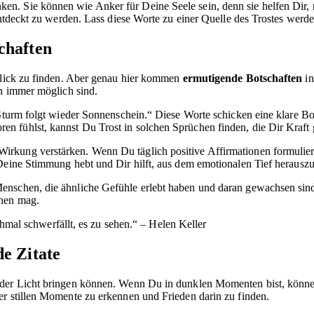
en. Sie können wie Anker für Deine Seele sein, denn sie helfen Dir,
entdeckt zu werden. Lass diese Worte zu einer Quelle des Trostes werde
chaften
sblick zu finden. Aber genau hier kommen
ermutigende Botschaften
in
en immer möglich sind.
 Sturm folgt wieder Sonnenschein.“ Diese Worte schicken eine klare B
n fühlst, kannst Du Trost in solchen Sprüchen finden, die Dir Kraft
kung verstärken. Wenn Du täglich positive Affirmationen formulierst
e Deine Stimmung hebt und Dir hilft, aus dem emotionalen Tief herau
enschen, die ähnliche Gefühle erlebt haben und daran gewachsen sind
inen mag.
mal schwerfällt, es zu sehen.“ – Helen Keller
e Zitate
ieder Licht bringen können. Wenn Du in dunklen Momenten bist, könn
er stillen Momente zu erkennen und Frieden darin zu finden.