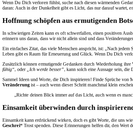
Wenn Du Dich verloren fühlst, suche nach diesen wärmenden Gedank
daran: Auch in der Dunkelheit gibt es Licht, das nur darauf wartet, 
Hoffnung schöpfen aus ermutigenden Bots
In schwierigen Zeiten kann es oft schwerfallen, einen positiven Au
erinnern uns daran, dass wir nicht allein sind und dass Veränderung
Ein einfaches Zitat, das viele Menschen anspricht, ist: „Nach jedem
Leben gibt es Raum für Erneuerung und Glück. Wenn Du Dich verlore
Zusätzlich können ermutigende Gedanken durch Wiederholung ihre Wir
fähig“
, oder
„Ich werde besser”
, kann solch eine Aussage sein, di
Sammel Ideen und Worte, die Dich inspirieren! Finde Sprüche von M
Veränderung
ist – auch wenn dieser Schritt manchmal klein ersche
„Richte deinen Blick immer auf das Licht, auch wenn es manch
Einsamkeit überwinden durch inspirierend
Einsamkeit kann erdrückend wirken, doch es gibt Worte, die uns w
Geschrei“
Trost spenden. Diese Erinnerungen helfen dir, den Wert d