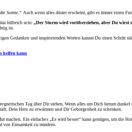
 die Sonne.“
Auch wenn alles düster erscheint, gibt es immer einen Fu
at hilfreich sein:
„Der Sturm wird vorüberziehen, aber Du wirst 
tig ist.
chtigen Gedanken und inspirierenden Worten kannst Du einen Schritt n
n helfen kann
regnerischen Tag über Dir stehen. Wenn alles um Dich herum dunkel un
raft, Dein Herz zu erwärmen und Dir Geborgenheit zu schenken.
ie Mut machen. Ein einfaches „Es wird besser“ kann genügen, um die Ho
l von Einsamkeit zu mindern.