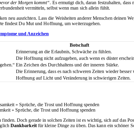
z bevor der Morgen kommt“
. Es ermutigt dich, daran festzuhalten, das
bundenheit vermitteln, selbst wenn man sich allein fühlt.
en neu ausrichten. Lass die Weisheiten anderer Menschen deinen Weg 
Worte findest Du Mut und Hoffnung, um weiterzugehen.
Symptome und Anzeichen
Botschaft
Erinnerung an die Erlaubnis, Schwäche zu fühlen.
Die Hoffnung nicht aufzugeben, auch wenn es düster erschein
rgehen.“
Ein Zeichen des Durchhaltens und der inneren Stärke.
Die Erinnerung, dass es nach schweren Zeiten wieder besser 
Hoffnung auf Licht und Veränderung in schwierigen Zeiten.
amkeit » Sprüche, die Trost und Hoffnung spenden
finden. Doch gerade in solchen Zeiten ist es wichtig, sich auf das Pos
äglich
Dankbarkeit
für kleine Dinge zu üben. Das kann ein schöner S