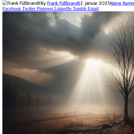
By
Frank Füllbrandt
2. Januar 2025
Keine Kom
Facebook
Twitter
Pinterest
LinkedIn
Tumblr
Email