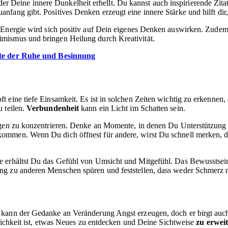
st, der Deine innere Dunkelheit erhellt. Du kannst auch inspirierende Z
anfang gibt. Positives Denken erzeugt eine innere Stärke und hilft d
e Energie wird sich positiv auf Dein eigenes Denken auswirken. Zudem is
mismus und bringen Heilung durch Kreativität.
te der Ruhe und Besinnung
eine tiefe Einsamkeit. Es ist in solchen Zeiten wichtig zu erkennen, 
 teilen.
Verbundenheit
kann ein Licht im Schatten sein.
ngen zu konzentrieren. Denke an Momente, in denen Du Unterstützung e
kommen. Wenn Du dich öffnest für andere, wirst Du schnell merken, da
e erhältst Du das Gefühl von Umsicht und Mitgefühl. Das Bewusstsei
ung zu anderen Menschen spüren und feststellen, dass weder Schmerz
t kann der Gedanke an Veränderung Angst erzeugen, doch er birgt au
glichkeit ist, etwas Neues zu entdecken und Deine Sichtweise
zu erwei