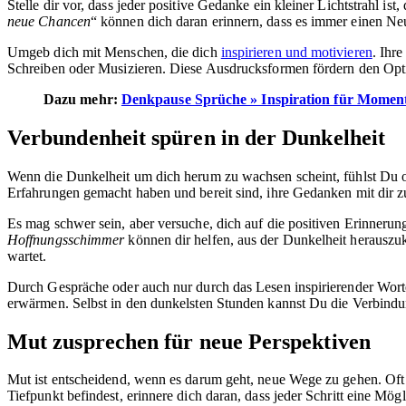
Stelle dir vor, dass jeder positive Gedanke ein kleiner Lichtstrahl i
neue Chancen
“ können dich daran erinnern, dass es immer einen Neu
Umgeb dich mit Menschen, die dich
inspirieren und motivieren
. Ihr
Schreiben oder Musizieren. Diese Ausdrucksformen fördern den Opti
Dazu mehr:
Denkpause Sprüche » Inspiration für Momen
Verbundenheit spüren in der Dunkelheit
Wenn die Dunkelheit um dich herum zu wachsen scheint, fühlst Du oft 
Erfahrungen gemacht haben und bereit sind, ihre Gedanken mit dir zu
Es mag schwer sein, aber versuche, dich auf die positiven Erinneru
Hoffnungsschimmer
können dir helfen, aus der Dunkelheit herauszu
wartet.
Durch Gespräche oder auch nur durch das Lesen inspirierender Wort
erwärmen. Selbst in den dunkelsten Stunden kannst Du die Verbind
Mut zusprechen für neue Perspektiven
Mut ist entscheidend, wenn es darum geht, neue Wege zu gehen. Of
Tiefpunkt befindest, erinnere dich daran, dass jeder Schritt eine Mö