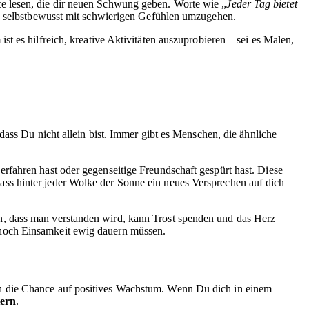
itate lesen, die dir neuen Schwung geben. Worte wie „
Jeder Tag bietet
ir, selbstbewusst mit schwierigen Gefühlen umzugehen.
t es hilfreich, kreative Aktivitäten auszuprobieren – sei es Malen,
dass Du nicht allein bist. Immer gibt es Menschen, die ähnliche
rfahren hast oder gegenseitige Freundschaft gespürt hast. Diese
ss hinter jeder Wolke der Sonne ein neues Versprechen auf dich
n, dass man verstanden wird, kann Trost spenden und das Herz
 noch Einsamkeit ewig dauern müssen.
ch die Chance auf positives Wachstum. Wenn Du dich in einem
tern
.