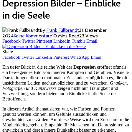
Depression Bilder – Einblicke
in die Seele
By
Frank Füllbrandt
31. Dezember
2024
Keine Kommentare
10 Mins Read
23
Views
Facebook
Twitter
Pinterest
LinkedIn
Tumblr
Email
Share
Facebook
Twitter
LinkedIn
Pinterest
WhatsApp
Email
Ein tiefer Blick in die reiche Welt der
Depression
eröffnet oftmals
ein bewegendes Bild von inneren Kämpfen und Gefühlen. Visuelle
Darstellungen dieser emotionalen Zustände ermöglichen es, die oft
unsichtbaren Leiden nachzuvollziehen und zu verstehen.
Grafiken,
Fotografien und Kunstwerke
zeigen nicht nur Traurigkeit und
Verzweiflung, sondern bieten auch Einblicke in die Seele des
Betroffenen.
In diesem Artikel thematisieren wir, wie Farben und Formen
genutzt werden können, um Gefühle auszudrücken und
Geschichten zu erzählen. Auf diese Weise wird den Zuschauern die
Möglichkeit gegeben, Empathie für Menschen mit Depressionen zu
entwickeln und deren innere Dunkelheit besser zu erkennen.