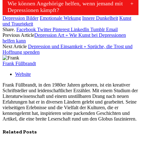
Wie können Angehörige helfen, wenn jemand mit
Depressionen kämpft?
Depression Bilder
Emotionale Wirkung
Innere Dunkelheit
Kunst
und Traurigkeit
Share.
Facebook
Twitter
Pinterest
LinkedIn
Tumblr
Email
Previous Article
Depression Art » Wie Kunst bei Depressionen
helfen kann
Next Article
Depression und Einsamkeit » Sprüche, die Trost und
Hoffnung spenden
Frank Füllbrandt
Website
Frank Füllbrandt, in den 1980er Jahren geboren, ist ein kreativer
Schriftsteller und leidenschaftlicher Erzähler. Mit einem Studium der
Literaturwissenschaft und einem unstillbaren Drang nach neuen
Erfahrungen hat er in diversen Ländern gelebt und gearbeitet. Seine
vielseitigen Erlebnisse und die Vielfalt der Kulturen, die er
kennengelernt hat, inspirieren seine packenden Geschichten und
Artikel, die eine breite Leserschaft rund um den Globus faszinieren.
Related
Posts