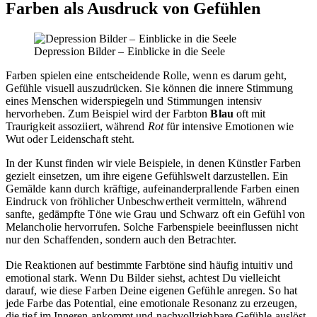
Farben als Ausdruck von Gefühlen
Depression Bilder – Einblicke in die Seele
Farben spielen eine entscheidende Rolle, wenn es darum geht,
Gefühle visuell auszudrücken. Sie können die innere Stimmung
eines Menschen widerspiegeln und Stimmungen intensiv
hervorheben. Zum Beispiel wird der Farbton
Blau
oft mit
Traurigkeit assoziiert, während
Rot
für intensive Emotionen wie
Wut oder Leidenschaft steht.
In der Kunst finden wir viele Beispiele, in denen Künstler Farben
gezielt einsetzen, um ihre eigene Gefühlswelt darzustellen. Ein
Gemälde kann durch kräftige, aufeinanderprallende Farben einen
Eindruck von fröhlicher Unbeschwertheit vermitteln, während
sanfte, gedämpfte Töne wie Grau und Schwarz oft ein Gefühl von
Melancholie hervorrufen. Solche Farbenspiele beeinflussen nicht
nur den Schaffenden, sondern auch den Betrachter.
Die Reaktionen auf bestimmte Farbtöne sind häufig intuitiv und
emotional stark. Wenn Du Bilder siehst, achtest Du vielleicht
darauf, wie diese Farben Deine eigenen Gefühle anregen. So hat
jede Farbe das Potential, eine emotionale Resonanz zu erzeugen,
die tief im Inneren ankommt und nachvollziehbare Gefühle auslöst.