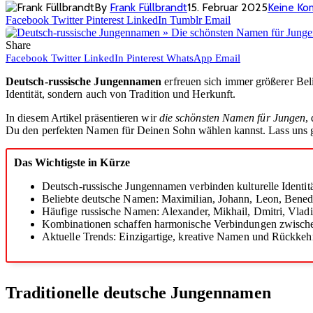
By
Frank Füllbrandt
15. Februar 2025
Keine K
Facebook
Twitter
Pinterest
LinkedIn
Tumblr
Email
Share
Facebook
Twitter
LinkedIn
Pinterest
WhatsApp
Email
Deutsch-russische Jungennamen
erfreuen sich immer größerer Belie
Identität, sondern auch von Tradition und Herkunft.
In diesem Artikel präsentieren wir
die schönsten Namen für Jungen
,
Du den perfekten Namen für Deinen Sohn wählen kannst. Lass uns g
Das Wichtigste in Kürze
Deutsch-russische Jungennamen verbinden kulturelle Identitä
Beliebte deutsche Namen: Maximilian, Johann, Leon, Bened
Häufige russische Namen: Alexander, Mikhail, Dmitri, Vladi
Kombinationen schaffen harmonische Verbindungen zwische
Aktuelle Trends: Einzigartige, kreative Namen und Rückkehr
Traditionelle deutsche Jungennamen