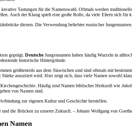
 kreative Tastungen für die Namenswahl. Oftmals werden traditionel
en. Auch der Klang spielt eine große Rolle, da viele Eltern sich für
tätsbrücke dienen. Die Verwendung beliebter russischer Jungennamen ze
ekten geprägt.
Deutsche
Jungennamen haben häufig Wurzeln in althochd
edeutende historische Hintergründe.
stammen größtenteils aus dem Slawischen und sind oftmals mit bestimm
t Stärke assoziiert wird. Hier zeigt sich, dass viele Namen sowohl kla
 Kirchengeschichte. Häufig sind Namen biblischer Herkunft wie
Jako
ergeben von Namen sind.
Verbindung zur eigenen Kultur und Geschichte herstellen.
te und die Brücken zu unserer Zukunft. – Johann Wolfgang von Goeth
chen Namen