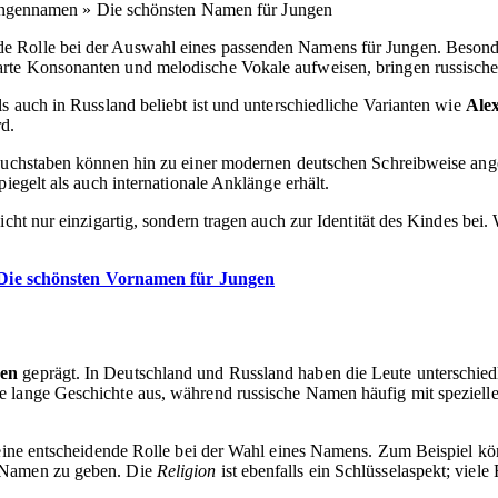
ungennamen » Die schönsten Namen für Jungen
e Rolle bei der Auswahl eines passenden Namens für Jungen. Besonder
arte Konsonanten und melodische Vokale aufweisen, bringen russisch
ls auch in Russland beliebt ist und unterschiedliche Varianten wie
Ale
rd.
 Buchstaben können hin zu einer modernen deutschen Schreibweise ang
iegelt als auch internationale Anklänge erhält.
icht nur einzigartig, sondern tragen auch zur Identität des Kindes be
Die schönsten Vornamen für Jungen
sen
geprägt. In Deutschland und Russland haben die Leute unterschiedl
 lange Geschichte aus, während russische Namen häufig mit spezielle
 eine entscheidende Rolle bei der Wahl eines Namens. Zum Beispiel kö
n Namen zu geben. Die
Religion
ist ebenfalls ein Schlüsselaspekt; viel