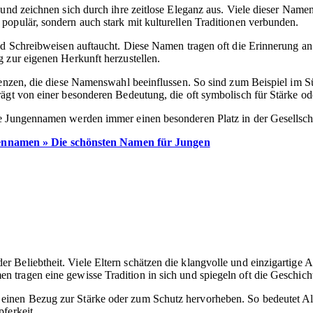
nd zeichnen sich durch ihre zeitlose Eleganz aus. Viele dieser Namen h
 populär, sondern auch stark mit kulturellen Traditionen verbunden.
nd Schreibweisen auftaucht. Diese Namen tragen oft die Erinnerung an
 zur eigenen Herkunft herzustellen.
ferenzen, die diese Namenswahl beeinflussen. So sind zum Beispiel i
ägt von einer besonderen Bedeutung, die oft symbolisch für Stärke od
he Jungennamen werden immer einen besonderen Platz in der Gesellsch
gennamen » Die schönsten Namen für Jungen
r Beliebtheit. Viele Eltern schätzen die klangvolle und einzigartig
n tragen eine gewisse Tradition in sich und spiegeln oft die Geschich
inen Bezug zur Stärke oder zum Schutz hervorheben. So bedeutet Alex
ferkeit.