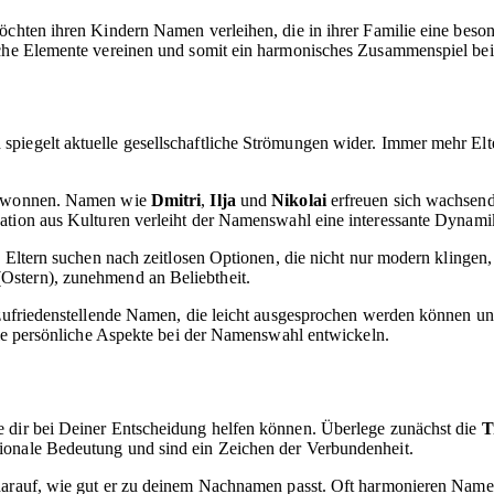
möchten ihren Kindern Namen verleihen, die in ihrer Familie eine be
sche Elemente vereinen und somit ein harmonisches Zusammenspiel bei
piegelt aktuelle gesellschaftliche Strömungen wider. Immer mehr Elte
 gewonnen. Namen wie
Dmitri
,
Ilja
und
Nikolai
erfreuen sich wachsend
nation aus Kulturen verleiht der Namenswahl eine interessante Dynami
le Eltern suchen nach zeitlosen Optionen, die nicht nur modern klinge
Ostern), zunehmend an Beliebtheit.
-zufriedenstellende Namen, die leicht ausgesprochen werden können und
owie persönliche Aspekte bei der Namenswahl entwickeln.
e dir bei Deiner Entscheidung helfen können. Überlege zunächst die
T
ionale Bedeutung und sind ein Zeichen der Verbundenheit.
rauf, wie gut er zu deinem Nachnamen passt. Oft harmonieren Namen