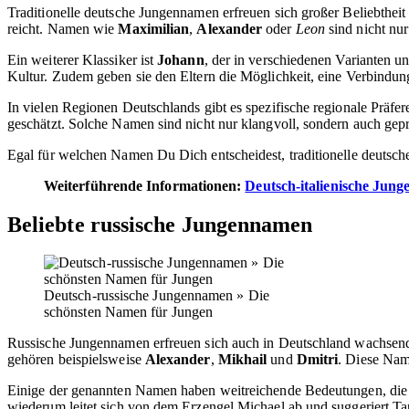
Traditionelle deutsche Jungennamen erfreuen sich großer Beliebtheit u
reicht. Namen wie
Maximilian
,
Alexander
oder
Leon
sind nicht nur
Ein weiterer Klassiker ist
Johann
, der in verschiedenen Varianten u
Kultur. Zudem geben sie den Eltern die Möglichkeit, eine Verbindung
In vielen Regionen Deutschlands gibt es spezifische regionale Prä
geschätzt. Solche Namen sind nicht nur klangvoll, sondern auch gepr
Egal für welchen Namen Du Dich entscheidest, traditionelle deutsc
Weiterführende Informationen:
Deutsch-italienische Jun
Beliebte russische Jungennamen
Deutsch-russische Jungennamen » Die
schönsten Namen für Jungen
Russische Jungennamen erfreuen sich auch in Deutschland wachsende
gehören beispielsweise
Alexander
,
Mikhail
und
Dmitri
. Diese Name
Einige der genannten Namen haben weitreichende Bedeutungen, die e
wiederum leitet sich von dem Erzengel Michael ab und suggeriert Tap