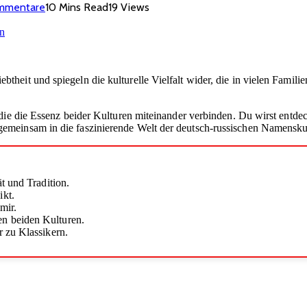
ommentare
10 Mins Read
19
Views
btheit und spiegeln die kulturelle Vielfalt wider, die in vielen Famil
 die die Essenz beider Kulturen miteinander verbinden. Du wirst entd
emeinsam in die faszinierende Welt der deutsch-russischen Namenskul
t und Tradition.
ikt.
mir.
n beiden Kulturen.
 zu Klassikern.