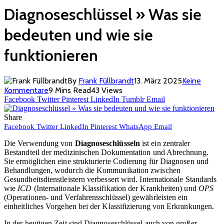
Diagnoseschlüssel » Was sie
bedeuten und wie sie
funktionieren
By
Frank Füllbrandt
13. März 2025
Keine
Kommentare
9 Mins Read
43
Views
Facebook
Twitter
Pinterest
LinkedIn
Tumblr
Email
Share
Facebook
Twitter
LinkedIn
Pinterest
WhatsApp
Email
Die Verwendung von
Diagnoseschlüsseln
ist ein zentraler
Bestandteil der medizinischen Dokumentation und Abrechnung.
Sie ermöglichen eine strukturierte Codierung für Diagnosen und
Behandlungen, wodurch die Kommunikation zwischen
Gesundheitsdienstleistern verbessert wird. Internationale Standards
wie
ICD
(Internationale Klassifikation der Krankheiten) und
OPS
(Operationen- und Verfahrensschlüssel) gewährleisten ein
einheitliches Vorgehen bei der Klassifizierung von Erkrankungen.
In der heutigen Zeit sind Diagnoseschlüssel auch von großer