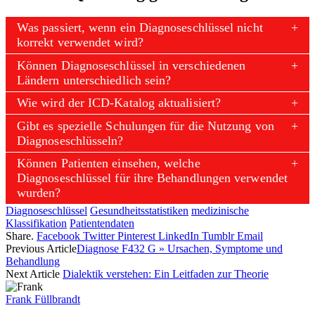
Was passiert, wenn ein Diagnoseschlüssel nicht
korrekt verwendet wird?
Können Diagnoseschlüssel in verschiedenen
Ländern unterschiedlich sein?
Wie wird der ICD-Katalog aktualisiert?
Gibt es spezielle Schulungen für die Nutzung von
Diagnoseschlüsseln?
Können Patienten einsehen, welche
Diagnoseschlüssel für ihre Behandlungen verwendet
wurden?
Diagnoseschlüssel
Gesundheitsstatistiken
medizinische
Klassifikation
Patientendaten
Share.
Facebook
Twitter
Pinterest
LinkedIn
Tumblr
Email
Previous Article
Diagnose F432 G » Ursachen, Symptome und
Behandlung
Next Article
Dialektik verstehen: Ein Leitfaden zur Theorie
Frank Füllbrandt