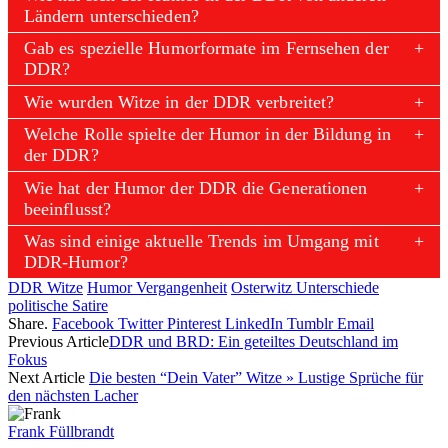
Ländern unterschieden?
Gab es spezielle Humorformate im Fernsehen der
DDR?
Wie wurden Witze in der DDR verbreitet?
Welche Rolle spielte der Humor in der Bildung in
der DDR?
Wie hat der Humor der DDR die Generationen
beeinflusst?
Was sind einige aktuelle Trends im Umgang mit
DDR-Humor?
DDR Witze
Humor Vergangenheit
Osterwitz Unterschiede
politische Satire
Share.
Facebook
Twitter
Pinterest
LinkedIn
Tumblr
Email
Previous Article
DDR und BRD: Ein geteiltes Deutschland im
Fokus
Next Article
Die besten “Dein Vater” Witze » Lustige Sprüche für
den nächsten Lacher
Frank Füllbrandt