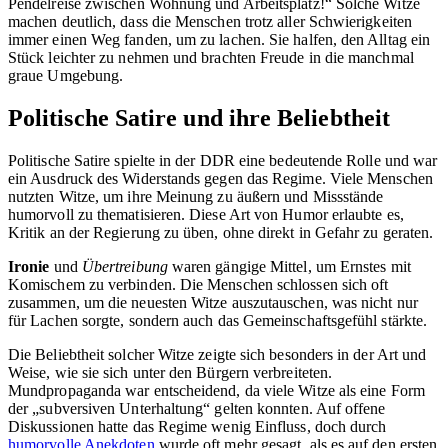
Pendel­reise zwischen Wohnung und Arbeitsplatz!“ Solche Witze
machen deutlich, dass die Menschen trotz aller Schwierigkeiten
immer einen Weg fanden, um zu lachen. Sie halfen, den Alltag ein
Stück leichter zu nehmen und brachten Freude in die manchmal
graue Umgebung.
Politische Satire und ihre Beliebtheit
Politische Satire spielte in der DDR eine bedeutende Rolle und war
ein Ausdruck des Widerstands gegen das Regime. Viele Menschen
nutzten Witze, um ihre Meinung zu äußern und Missstände
humorvoll zu thematisieren. Diese Art von Humor erlaubte es,
Kritik an der Regierung zu üben, ohne direkt in Gefahr zu geraten.
Ironie
und
Übertreibung
waren gängige Mittel, um Ernstes mit
Komischem zu verbinden. Die Menschen schlossen sich oft
zusammen, um die neuesten Witze auszutauschen, was nicht nur
für Lachen sorgte, sondern auch das Gemeinschaftsgefühl stärkte.
Die Beliebtheit solcher Witze zeigte sich besonders in der Art und
Weise, wie sie sich unter den Bürgern verbreiteten.
Mundpropaganda war entscheidend, da viele Witze als eine Form
der „subversiven Unterhaltung“ gelten konnten. Auf offene
Diskussionen hatte das Regime wenig Einfluss, doch durch
humorvolle Anekdoten
wurde oft mehr gesagt, als es auf den ersten