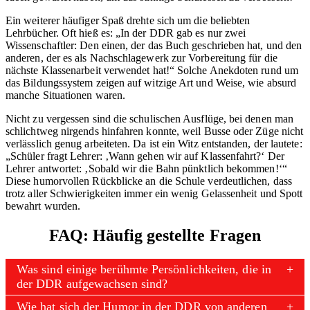
Ein weiterer häufiger Spaß drehte sich um die beliebten
Lehrbücher. Oft hieß es: „In der DDR gab es nur zwei
Wissenschaftler: Den einen, der das Buch geschrieben hat, und den
anderen, der es als Nachschlagewerk zur Vorbereitung für die
nächste Klassenarbeit verwendet hat!“ Solche Anekdoten rund um
das Bildungssystem zeigen auf witzige Art und Weise, wie absurd
manche Situationen waren.
Nicht zu vergessen sind die schulischen Ausflüge, bei denen man
schlichtweg nirgends hinfahren konnte, weil Busse oder Züge nicht
verlässlich genug arbeiteten. Da ist ein Witz entstanden, der lautete:
„Schüler fragt Lehrer: ‚Wann gehen wir auf Klassenfahrt?‘ Der
Lehrer antwortet: ‚Sobald wir die Bahn pünktlich bekommen!‘“
Diese humorvollen Rückblicke an die Schule verdeutlichen, dass
trotz aller Schwierigkeiten immer ein wenig Gelassenheit und Spott
bewahrt wurden.
FAQ: Häufig gestellte Fragen
Was sind einige berühmte Persönlichkeiten, die in
der DDR aufgewachsen sind?
Wie hat sich der Humor in der DDR von anderen