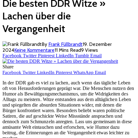
Die besten DDR Witze »
Lachen über die
Vergangenheit
By
Frank Füllbrandt
19. Dezember
2024
Keine Kommentare
11 Mins Read
9
Views
Facebook
Twitter
Pinterest
LinkedIn
Tumblr
Email
Share
Facebook
Twitter
LinkedIn
Pinterest
WhatsApp
Email
In der DDR gab es viel zu lachen, auch wenn das tägliche Leben
oft von Herausforderungen geprägt war. Die Menschen nutzen den
Humor als Bewältigungsmechanismus, um die Widrigkeiten des
Alltags zu meistern. Witze entstanden aus dem alltäglichen Leben
und spiegelten die absurden Situationen wider, mit denen die
Bürger konfrontiert waren. Besonders beliebt waren politische
Satiren, die auf geschickte Weise Missstände ansprachen und
dennoch zum Schmunzeln anregten. Lass uns gemeinsam in diese
amüsante Welt eintauchen und erforschen, wie Humor dazu
beitrug, die Erinnerungen an die Vergangenheit etwas leichter zu