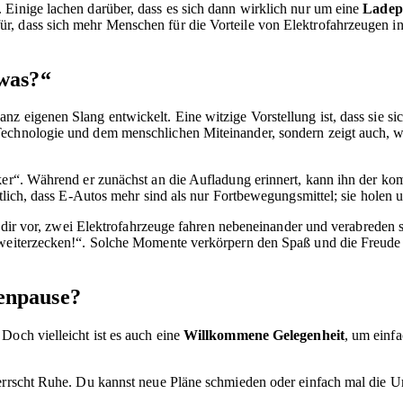
 Einige lachen darüber, dass es sich dann wirklich nur um eine
Ladep
, dass sich mehr Menschen für die Vorteile von Elektrofahrzeugen inte
 was?“
z eigenen Slang entwickelt. Eine witzige Vorstellung ist, dass sie si
Technologie und dem menschlichen Miteinander, sondern zeigt auch, w
ker“. Während er zunächst an die Aufladung erinnert, kann ihn der ko
tlich, dass E-Autos mehr sind als nur Fortbewegungsmittel; sie holen u
ell dir vor, zwei Elektrofahrzeuge fahren nebeneinander und verabrede
n weiterzecken!“. Solche Momente verkörpern den Spaß und die Freude
enpause?
Doch vielleicht ist es auch eine
Willkommene Gelegenheit
, um einfa
 herrscht Ruhe. Du kannst neue Pläne schmieden oder einfach mal di