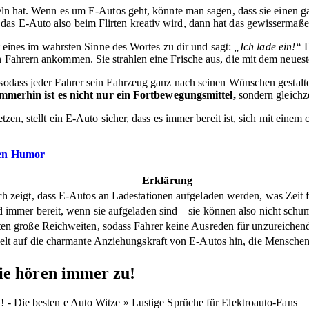
geln hat. Wenn es um E-Autos geht, könnte man sagen, dass sie einen g
das E-Auto also beim Flirten kreativ wird, dann hat das gewissermaßen
et eines im wahrsten Sinne des Wortes zu dir und sagt:
„Ich lade ein!“
D
n Fahrern ankommen. Sie strahlen eine Frische aus, die mit dem neuest
 sodass jeder Fahrer sein Fahrzeug ganz nach seinen Wünschen gestalt
mmerhin ist es nicht nur ein Fortbewegungsmittel,
sondern gleichze
tzen, stellt ein E-Auto sicher, dass es immer bereit ist, sich mit eine
zen Humor
Erklärung
h zeigt, dass E-Autos an Ladestationen aufgeladen werden, was Zeit f
 immer bereit, wenn sie aufgeladen sind – sie können also nicht sch
ten große Reichweiten, sodass Fahrer keine Ausreden für unzureichen
ielt auf die charmante Anziehungskraft von E-Autos hin, die Mensche
ie hören immer zu!