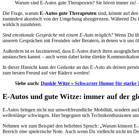
Warum sind E-Autos gute Therapeuten? Sie hören immer zu! – 
Die Frage, warum
E-Autos gute Therapeuten
sind, könnte auf den 
zumindest akustisch von der Umgebung abzugrenzen. Während Du fäh
wirklich zuzuhören.
Sind emotionale Gespräche mit einem E-Auto möglich?
Wenn Du über
unseren Gesprächen mit Freunden oder Beratern, in denen wir uns ö
Außerdem ist es faszinierend, dass E-Autos durch ihren ausgeglichen
austauschen kannst – auch wenn dabei keine direkte Kommunikation sta
In dieser Hinsicht kann der Gedanke an das E-Auto als deinen persö
zum besten Freund auf vier Rädern werden!
Siehe auch:
Dunkle Witze » Schwarzer Humor für starke
E-Autos und gute Witze: immer auf der gl
E-Autos bringen nicht nur umweltfreundliche Mobilität, sondern au
wellenlänge
schwingen. Hier begegnen sich Technikenthusiasten und 
Nehmen wir zum Beispiel den beliebten Spruch: „Warum können E-Au
Bereich eine spielerische Note. Auch wenn Du vielleicht nicht im De