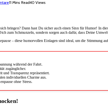
ntare
11 Mins Read
40
Views
mit sich bringen? Dann hast Du sicher auch einen Sinn für Humor! In d
r Dich zum Schmunzeln, sondern sorgen auch dafür, dass Deine Umwelt 
epause – diese humorvollen Einlagen sind ideal, um die Stimmung aufz
pannung während der Fahrt.
ät zugänglicher.
t und Transparenz repräsentiert.
hlen individuellen Charme aus.
enpause ohne Stress.
hocken!