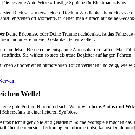
Die besten e Auto Witze » Lustige Sprüche für Elektroauto-Fans
ersten Blick seltsam erscheinen. Doch in Wirklichkeit handelt es sic
rst, entstehen oft Momente, in denen man einfach nur seine Gedanke
 Deine Erlebnisse oder Deine Träume nachdenkst, ist das Fahrzeug ein
ffnen und unsere inneren Gedanken teilen wollen.
en und leisen Betrieb eine entspannte Atmosphäre schaffen. Man fühlt 
ttfindet. Sie wirken so stets als treue Begleiter auf langen Fahrten.
nlichen Zuhörer einen humorvollen Touch verleihen und zeigt, wie wic
 Nerven
eichen Welle!
ch eine gute Portion Humor mit sich. Wenn wir über
e-Autos und Wit
Scherzefans in einer heiteren Symbiose.
tos nicht lügen? Sie sind geladen!“ Solche Wortspiele machen das 
tail über die neuesten Technologien informiert bist, kannst Du dennoc