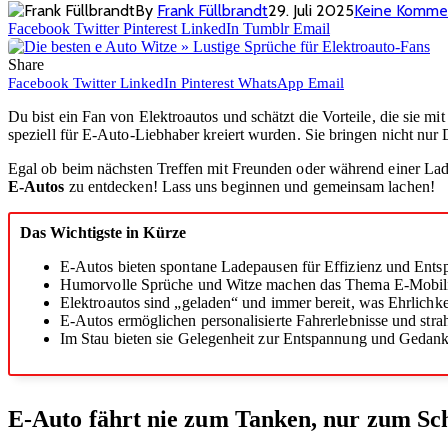
By
Frank Füllbrandt
29. Juli 2025
Keine Komme
Facebook
Twitter
Pinterest
LinkedIn
Tumblr
Email
Share
Facebook
Twitter
LinkedIn
Pinterest
WhatsApp
Email
Du bist ein Fan von Elektroautos und schätzt die Vorteile, die sie 
speziell für E-Auto-Liebhaber kreiert wurden. Sie bringen nicht nu
Egal ob beim nächsten Treffen mit Freunden oder während einer Lad
E-Autos
zu entdecken! Lass uns beginnen und gemeinsam lachen!
Das Wichtigste in Kürze
E-Autos bieten spontane Ladepausen für Effizienz und Ents
Humorvolle Sprüche und Witze machen das Thema E-Mobilit
Elektroautos sind „geladen“ und immer bereit, was Ehrlichkei
E-Autos ermöglichen personalisierte Fahrerlebnisse und stra
Im Stau bieten sie Gelegenheit zur Entspannung und Gedank
E-Auto fährt nie zum Tanken, nur zum Sc