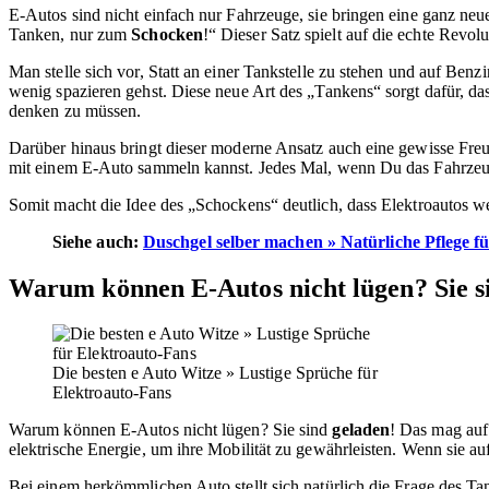
E-Autos sind nicht einfach nur Fahrzeuge, sie bringen eine ganz n
Tanken, nur zum
Schocken
!“ Dieser Satz spielt auf die echte Revol
Man stelle sich vor, Statt an einer Tankstelle zu stehen und auf Ben
wenig spazieren gehst. Diese neue Art des „Tankens“ sorgt dafür, das
denken zu müssen.
Darüber hinaus bringt dieser moderne Ansatz auch eine gewisse Freu
mit einem E-Auto sammeln kannst. Jedes Mal, wenn Du das Fahrzeug a
Somit macht die Idee des „Schockens“ deutlich, dass Elektroautos we
Siehe auch:
Duschgel selber machen » Natürliche Pflege fü
Warum können E-Autos nicht lügen? Sie s
Die besten e Auto Witze » Lustige Sprüche für
Elektroauto-Fans
Warum können E-Autos nicht lügen? Sie sind
geladen
! Das mag auf
elektrische Energie, um ihre Mobilität zu gewährleisten. Wenn sie auf
Bei einem herkömmlichen Auto stellt sich natürlich die Frage des 