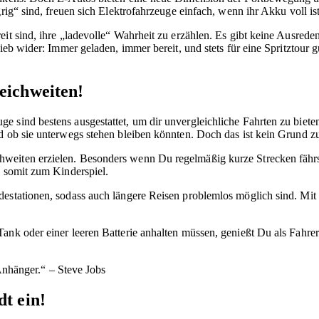
rig“ sind, freuen sich Elektrofahrzeuge einfach, wenn ihr Akku voll ist
eit sind, ihre „ladevolle“ Wahrheit zu erzählen. Es gibt keine Ausrede
ieb wider: Immer geladen, immer bereit, und stets für eine Spritztour 
eichweiten!
ge sind bestens ausgestattet, um dir unvergleichliche Fahrten zu biet
d ob sie unterwegs stehen bleiben könnten. Doch das ist kein Grund z
weiten erzielen. Besonders wenn Du regelmäßig kurze Strecken fährs
d somit zum Kinderspiel.
adestationen, sodass auch längere Reisen problemlos möglich sind. Mi
nk oder einer leeren Batterie anhalten müssen, genießt Du als Fahrer 
nhänger.“ – Steve Jobs
t ein!