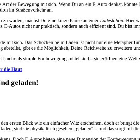
eue Art der Bewegung mit sich. Wenn Du an ein E-Auto denkst, könnte
ution im Straßenverkehr an.
zin zu warten, machst Du eine kurze Pause an einer
Ladestation
. Hier w
s E-Autos nicht nur praktisch, sondern auch effizient sind. Du bist im
de mit sich. Das Schocken beim Laden ist nicht nur eine Metapher für 
bstellst, gibt es die Möglichkeit, Deine Reichweite zu erweitern und
it mehr als simple Fortbewegungsmittel sind – sie eröffnen eine Welt 
r die Haut
ind geladen!
 den ersten Blick wie ein einfacher Witz erscheinen, doch er bringt d
laden, sind sie physikalisch gesehen „geladen“ – und das sorgt oft für
Tankens. Doch E-Autos bieten eine neue Dimension der Fortbewegung 