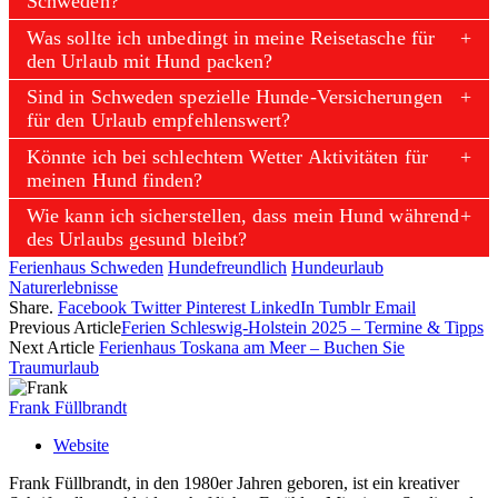
Schweden?
Was sollte ich unbedingt in meine Reisetasche für
den Urlaub mit Hund packen?
Sind in Schweden spezielle Hunde-Versicherungen
für den Urlaub empfehlenswert?
Könnte ich bei schlechtem Wetter Aktivitäten für
meinen Hund finden?
Wie kann ich sicherstellen, dass mein Hund während
des Urlaubs gesund bleibt?
Ferienhaus Schweden
Hundefreundlich
Hundeurlaub
Naturerlebnisse
Share.
Facebook
Twitter
Pinterest
LinkedIn
Tumblr
Email
Previous Article
Ferien Schleswig-Holstein 2025 – Termine & Tipps
Next Article
Ferienhaus Toskana am Meer – Buchen Sie
Traumurlaub
Frank Füllbrandt
Website
Frank Füllbrandt, in den 1980er Jahren geboren, ist ein kreativer