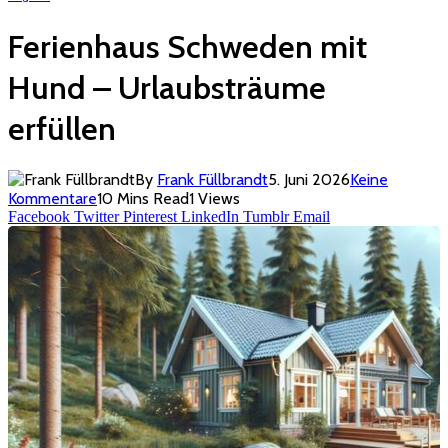
Ferienhaus Schweden mit
Hund – Urlaubsträume
erfüllen
By
Frank Füllbrandt
5. Juni 2026
Keine
Kommentare
10 Mins Read
1
Views
Facebook
Twitter
Pinterest
LinkedIn
Tumblr
Email