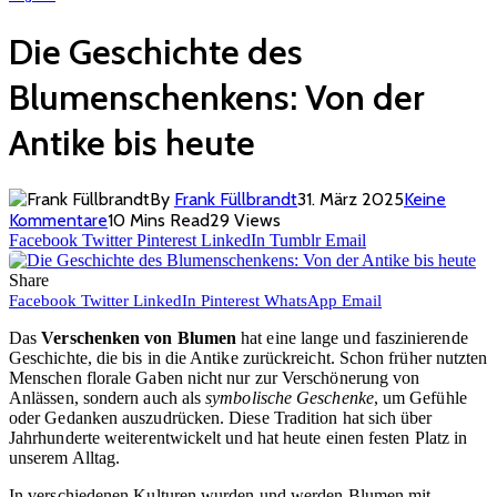
Die Geschichte des
Blumenschenkens: Von der
Antike bis heute
By
Frank Füllbrandt
31. März 2025
Keine
Kommentare
10 Mins Read
29
Views
Facebook
Twitter
Pinterest
LinkedIn
Tumblr
Email
Share
Facebook
Twitter
LinkedIn
Pinterest
WhatsApp
Email
Das
Verschenken von Blumen
hat eine lange und faszinierende
Geschichte, die bis in die Antike zurückreicht. Schon früher nutzten
Menschen florale Gaben nicht nur zur Verschönerung von
Anlässen, sondern auch als
symbolische Geschenke
, um Gefühle
oder Gedanken auszudrücken. Diese Tradition hat sich über
Jahrhunderte weiterentwickelt und hat heute einen festen Platz in
unserem Alltag.
In verschiedenen Kulturen wurden und werden Blumen mit