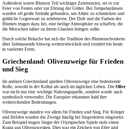
Außerdem waren Blumen Teil wichtiger Zeremonien, sei es zur
Feier von Festen oder zur Ehrung der Götter. Bei Tempelanlässen
wurden oft große Sträuße gebunden, um Altäre zu schmücken und
göttliche Gegenwart zu zelebrieren. Der Duft und die Farben der
Blumen trugen dazu bei, eine heilige Atmosphäre zu schaffen, die
die Menschen näher zu ihrem Glauben bringen sollte.
Durch solche Bräuche hat sich die Tradition des Blumenschenkens
über Jahrtausende hinweg weiterentwickelt und existiert bis heute
in variierter Form.
Griechenland: Olivenzweige für Frieden
und Sieg
Im antiken Griechenland spielten Olivenzweige eine bedeutende
Rolle, sowohl in der Kultur als auch im täglichen Leben. Die
Olive
war nicht nur eine wichtige Nahrungsquelle, sondern wurde auch
symbolisch verwendet. Die Europäer erkannten bald ihre
weitreichenden Bedeutungen.
Olivenzweige standen vor allem für Frieden und Sieg. Für Krieger
und Helden wurden die Zweige häufig bei Siegesfeiern eingesetzt.
Zum Beispiel trugen Sieger der Olympischen Spiele stolz einen
Kranz aus Olivenzweigen. Dies war ein Zeichen von
Ehre
und