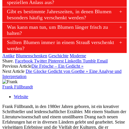
speziellen Anlass aus?
Gibt es bestimmte Jahreszeiten, in denen Blumen
besonders häufig verschenkt werden?
Was kann man tun, um Blumen länger frisch zu
halten?
Sollten Blumen immer in einem Strauß verschenkt
werden?
Antike
Blumenschenken
Geschichte
Moderne
Share.
Facebook
Twitter
Pinterest
LinkedIn
Tumblr
Email
Previous Article
Die Frösche – Ein Gedicht »
Next Article
Die Glocke Gedicht von Goethe » Eine Analyse und
Interpretation
Frank Füllbrandt
Website
Frank Füllbrandt, in den 1980er Jahren geboren, ist ein kreativer
Schriftsteller und leidenschaftlicher Erzähler. Mit einem Studium der
Literaturwissenschaft und einem unstillbaren Drang nach neuen
Erfahrungen hat er in diversen Ländern gelebt und gearbeitet. Seine
vielseitigen Erlebnisse und die Vielfalt der Kulturen, die er