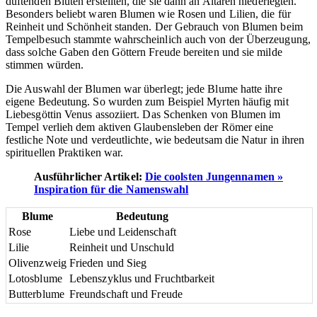
duftenden Blüten erstellten, die sie dann an Altären niederlegten.
Besonders beliebt waren Blumen wie Rosen und Lilien, die für
Reinheit und Schönheit standen. Der Gebrauch von Blumen beim
Tempelbesuch stammte wahrscheinlich auch von der Überzeugung,
dass solche Gaben den Göttern Freude bereiten und sie milde
stimmen würden.
Die Auswahl der Blumen war überlegt; jede Blume hatte ihre
eigene Bedeutung. So wurden zum Beispiel Myrten häufig mit
Liebesgöttin Venus assoziiert. Das Schenken von Blumen im
Tempel verlieh dem aktiven Glaubensleben der Römer eine
festliche Note und verdeutlichte, wie bedeutsam die Natur in ihren
spirituellen Praktiken war.
Ausführlicher Artikel:
Die coolsten Jungennamen »
Inspiration für die Namenswahl
Blume
Bedeutung
Rose
Liebe und Leidenschaft
Lilie
Reinheit und Unschuld
Olivenzweig
Frieden und Sieg
Lotosblume
Lebenszyklus und Fruchtbarkeit
Butterblume
Freundschaft und Freude