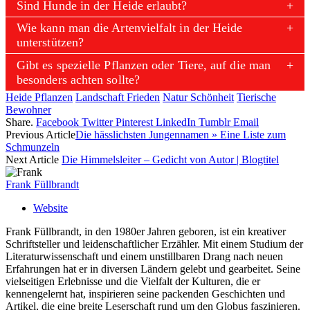
Sind Hunde in der Heide erlaubt?
Wie kann man die Artenvielfalt in der Heide
unterstützen?
Gibt es spezielle Pflanzen oder Tiere, auf die man
besonders achten sollte?
Heide Pflanzen
Landschaft Frieden
Natur Schönheit
Tierische
Bewohner
Share.
Facebook
Twitter
Pinterest
LinkedIn
Tumblr
Email
Previous Article
Die hässlichsten Jungennamen » Eine Liste zum
Schmunzeln
Next Article
Die Himmelsleiter – Gedicht von Autor | Blogtitel
Frank Füllbrandt
Website
Frank Füllbrandt, in den 1980er Jahren geboren, ist ein kreativer
Schriftsteller und leidenschaftlicher Erzähler. Mit einem Studium der
Literaturwissenschaft und einem unstillbaren Drang nach neuen
Erfahrungen hat er in diversen Ländern gelebt und gearbeitet. Seine
vielseitigen Erlebnisse und die Vielfalt der Kulturen, die er
kennengelernt hat, inspirieren seine packenden Geschichten und
Artikel, die eine breite Leserschaft rund um den Globus faszinieren.