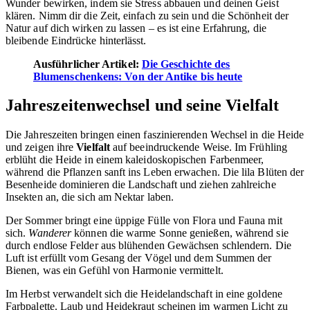
Wunder bewirken, indem sie Stress abbauen und deinen Geist
klären. Nimm dir die Zeit, einfach zu sein und die Schönheit der
Natur auf dich wirken zu lassen – es ist eine Erfahrung, die
bleibende Eindrücke hinterlässt.
Ausführlicher Artikel:
Die Geschichte des
Blumenschenkens: Von der Antike bis heute
Jahreszeitenwechsel und seine Vielfalt
Die Jahreszeiten bringen einen faszinierenden Wechsel in die Heide
und zeigen ihre
Vielfalt
auf beeindruckende Weise. Im Frühling
erblüht die Heide in einem kaleidoskopischen Farbenmeer,
während die Pflanzen sanft ins Leben erwachen. Die lila Blüten der
Besenheide dominieren die Landschaft und ziehen zahlreiche
Insekten an, die sich am Nektar laben.
Der Sommer bringt eine üppige Fülle von Flora und Fauna mit
sich.
Wanderer
können die warme Sonne genießen, während sie
durch endlose Felder aus blühenden Gewächsen schlendern. Die
Luft ist erfüllt vom Gesang der Vögel und dem Summen der
Bienen, was ein Gefühl von Harmonie vermittelt.
Im Herbst verwandelt sich die Heidelandschaft in eine goldene
Farbpalette. Laub und Heidekraut scheinen im warmen Licht zu