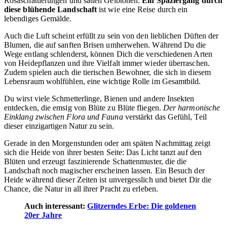
Rosaschattierungen und satten Gelbtönen.
Ein Spaziergang durch
diese blühende Landschaft
ist wie eine Reise durch ein
lebendiges Gemälde.
Auch die Luft scheint erfüllt zu sein von den lieblichen Düften der
Blumen, die auf sanften Brisen umherwehen. Während Du die
Wege entlang schlenderst, können Dich die verschiedenen Arten
von Heidepflanzen und ihre Vielfalt immer wieder überraschen.
Zudem spielen auch die tierischen Bewohner, die sich in diesem
Lebensraum wohlfühlen, eine wichtige Rolle im Gesamtbild.
Du wirst viele Schmetterlinge, Bienen und andere Insekten
entdecken, die emsig von Blüte zu Blüte fliegen.
Der harmonische
Einklang zwischen Flora und Fauna
verstärkt das Gefühl, Teil
dieser einzigartigen Natur zu sein.
Gerade in den Morgenstunden oder am späten Nachmittag zeigt
sich die Heide von ihrer besten Seite: Das Licht tanzt auf den
Blüten und erzeugt faszinierende Schattenmuster, die die
Landschaft noch magischer erscheinen lassen. Ein Besuch der
Heide während dieser Zeiten ist unvergesslich und bietet Dir die
Chance, die Natur in all ihrer Pracht zu erleben.
Auch interessant:
Glitzerndes Erbe: Die goldenen
20er Jahre