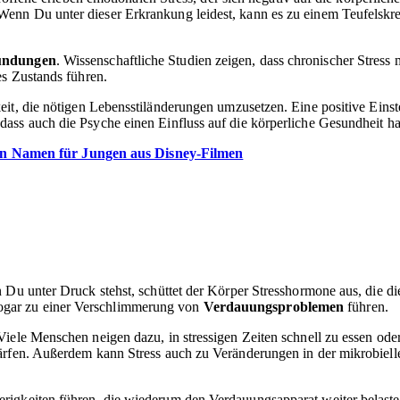
Wenn Du unter dieser Erkrankung leidest, kann es zu einem Teufelsk
zündungen
. Wissenschaftliche Studien zeigen, dass chronischer Stres
es Zustands führen.
eit, die nötigen Lebensstiländerungen umzusetzen. Eine positive Einste
ass auch die Psyche einen Einfluss auf die körperliche Gesundheit ha
en Namen für Jungen aus Disney-Filmen
n Du unter Druck stehst, schüttet der Körper Stresshormone aus, die
ogar zu einer Verschlimmerung von
Verdauungsproblemen
führen.
Viele Menschen neigen dazu, in stressigen Zeiten schnell zu essen od
fen. Außerdem kann Stress auch zu Veränderungen in der mikrobiell
erigkeiten führen, die wiederum den Verdauungsapparat weiter belas