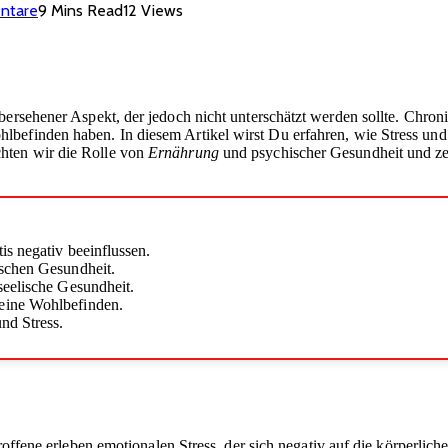
ntare
9 Mins Read
12
Views
 übersehener Aspekt, der jedoch nicht unterschätzt werden sollte. Chro
lbefinden haben. In diesem Artikel wirst Du erfahren, wie Stress un
hten wir die Rolle von
Ernährung
und psychischer Gesundheit und ze
s negativ beeinflussen.
ischen Gesundheit.
seelische Gesundheit.
eine Wohlbefinden.
nd Stress.
roffene erleben
emotionalen Stress, der sich negativ auf die körperlic