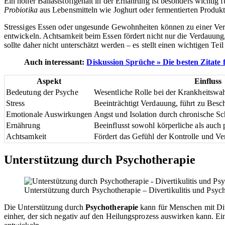
Ein hoher Ballaststoffgehalt in der Ernährung ist besonders wichtig
Probiotika
aus Lebensmitteln wie Joghurt oder fermentierten Produk
Stressiges Essen oder ungesunde Gewohnheiten können zu einer Vers
entwickeln. Achtsamkeit beim Essen fördert nicht nur die Verdauun
sollte daher nicht unterschätzt werden – es stellt einen wichtigen Tei
Auch interessant:
Diskussion Sprüche » Die besten Zitate
Aspekt
Einfluss
Bedeutung der Psyche
Wesentliche Rolle bei der Krankheitsw
Stress
Beeinträchtigt Verdauung, führt zu Bes
Emotionale Auswirkungen
Angst und Isolation durch chronische S
Ernährung
Beeinflusst sowohl körperliche als auch
Achtsamkeit
Fördert das Gefühl der Kontrolle und V
Unterstützung durch Psychotherapie
Unterstützung durch Psychotherapie – Divertikulitis und Psyc
Die Unterstützung durch
Psychotherapie
kann für Menschen mit Dive
einher, der sich negativ auf den Heilungsprozess auswirken kann. E