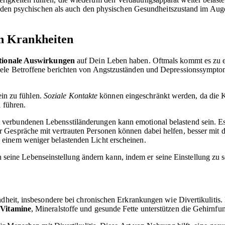
ohl den psychischen als auch den physischen Gesundheitszustand im Au
n Krankheiten
tionale Auswirkungen
auf Dein Leben haben. Oftmals kommt es zu e
Viele Betroffene berichten von Angstzuständen und Depressionssympt
lein zu fühlen.
Soziale Kontakte
können eingeschränkt werden, da die Kr
 führen.
erbundenen Lebensstiländerungen kann emotional belastend sein. Es is
r Gespräche mit vertrauten Personen können dabei helfen, besser mi
einem weniger belastenden Licht erscheinen.
 seine Lebenseinstellung ändern kann, indem er seine Einstellung zu
ndheit, insbesondere bei chronischen Erkrankungen wie Divertikulitis
.
Vitamine
, Mineralstoffe und gesunde Fette unterstützen die Gehirnfu