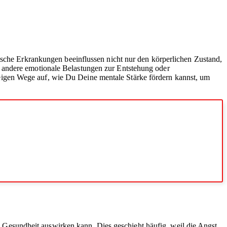
nische Erkrankungen beeinflussen nicht nur den körperlichen Zustand,
d andere emotionale Belastungen zur Entstehung oder
igen Wege auf, wie Du Deine mentale Stärke fördern kannst, um
he Gesundheit auswirken kann. Dies geschieht häufig, weil die Angst