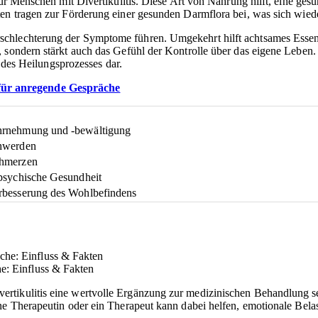
 für Menschen mit Divertikulitis. Diese Art von Nahrung hilft, eine g
ten tragen zur Förderung einer gesunden Darmflora bei, was sich wied
chlechterung der Symptome führen. Umgekehrt hilft achtsames Essen, 
g, sondern stärkt auch das Gefühl der Kontrolle über das eigene Le
l des Heilungsprozesses dar.
 für anregende Gespräche
ahrnehmung und -bewältigung
chwerden
chmerzen
 psychische Gesundheit
erbesserung des Wohlbefindens
he: Einfluss & Fakten
rtikulitis eine wertvolle Ergänzung zur medizinischen Behandlung se
ine Therapeutin oder ein Therapeut kann dabei helfen, emotionale Be