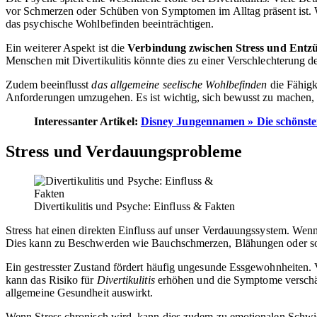
vor Schmerzen oder Schüben von Symptomen im Alltag präsent ist. 
das psychische Wohlbefinden beeinträchtigen.
Ein weiterer Aspekt ist die
Verbindung zwischen Stress und Ent
Menschen mit Divertikulitis könnte dies zu einer Verschlechterung d
Zudem beeinflusst
das allgemeine seelische Wohlbefinden
die Fähigk
Anforderungen umzugehen. Es ist wichtig, sich bewusst zu machen, d
Interessanter Artikel:
Disney Jungennamen » Die schönst
Stress und Verdauungsprobleme
Divertikulitis und Psyche: Einfluss & Fakten
Stress hat einen direkten Einfluss auf unser Verdauungssystem. Wen
Dies kann zu Beschwerden wie Bauchschmerzen, Blähungen oder s
Ein gestresster Zustand fördert häufig ungesunde Essgewohnheiten. 
kann das Risiko für
Divertikulitis
erhöhen und die Symptome verschär
allgemeine Gesundheit auswirkt.
Wenn Stress chronisch wird, kann dies zudem zu emotionalen Schwi