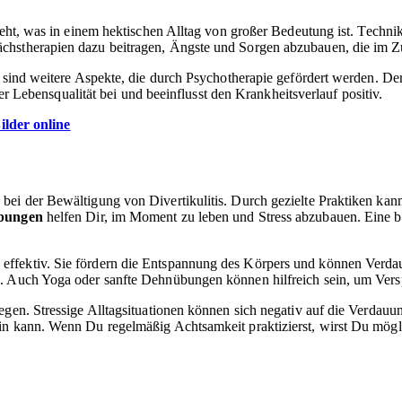
t, was in einem hektischen Alltag von großer Bedeutung ist. Techni
ächstherapien dazu beitragen, Ängste und Sorgen abzubauen, die im 
ls sind weitere Aspekte, die durch Psychotherapie gefördert werden. 
der Lebensqualität bei und beeinflusst den Krankheitsverlauf positiv.
ilder online
bei der Bewältigung von Divertikulitis. Durch gezielte Praktiken kan
bungen
helfen Dir, im Moment zu leben und Stress abzubauen. Ein
 effektiv. Sie fördern die Entspannung des Körpers und können Verdau
n. Auch Yoga oder sanfte Dehnübungen können hilfreich sein, um Vers
egen. Stressige Alltagsituationen können sich negativ auf die Verdauu
in kann. Wenn Du regelmäßig Achtsamkeit praktizierst, wirst Du mögl