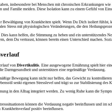
t haben, insbesondere bei Menschen mit chronischen Erkrankungen wie
 und Familie meiden. Diese Isolation kann zu einem Gefühl von Ein
er Bewältigung von Krankheiten spielt. Wenn Du Dich isoliert fühlst, 
en Stress mit physiologischen Veränderungen, die den Heilungsprozes
sein. Dies kann helfen, die Stimmung zu heben und ein unterstützendes 
m, dem Du vertraust, können bereits einen Unterschied machen. Sozial
sverlauf
Verlauf von
Divertikulitis
. Eine ausgewogene Ernährung spielt hier eine
n die Darmgesundheit und unterstützen eine regelmäßige Verdauung.
äßige Bewegung kann nicht nur helfen, das Gewicht zu kontrollieren, 
sstil senkt eigenen Stresslevel und trägt so zur Stabilisierung des K
nung in den Alltag integriert werden. Zu wenig Ruhe kann die Symptom
tresssituationen können die Verdauung negativ beeinflussen und im 
 Krankheitsverlauf positiv beeinflussen.