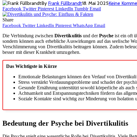
By
Frank Füllbrandt
18. Mai 2025
Keine Komme
Facebook
Twitter
Pinterest
LinkedIn
Tumblr
Email
Share
Facebook
Twitter
LinkedIn
Pinterest
WhatsApp
Email
Die Verbindung zwischen
Divertikulitis
und der
Psyche
ist ein oft
sondern können auch erhebliche Auswirkungen auf das seelische Woh
Verschlimmerung von Divertikulitis beitragen können. Zudem beleuc
besser mit dieser Krankheit umzugehen.
Das Wichtigste in Kürze
Emotionale Belastungen können den Verlauf von Divertikuliti
Stress verstärkt Verdauungsprobleme und schadet der psych
Gesunde Ernährung unterstützt sowohl körperliche als auch 
Achtsamkeit und Entspannungstechniken fördern das allgem
Soziale Kontakte sind wichtig zur Minderung von Isolation u
Bedeutung der Psyche bei Divertikulitis
Die Psyche spielt eine wesentliche Rolle bei Divertikulitis. Viele Bet