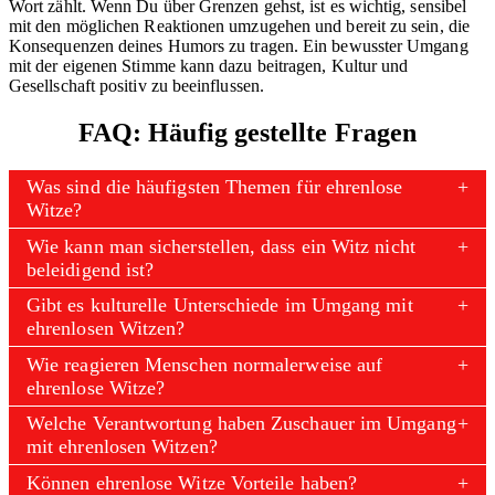
Wort zählt. Wenn Du über Grenzen gehst, ist es wichtig, sensibel
mit den möglichen Reaktionen umzugehen und bereit zu sein, die
Konsequenzen deines Humors zu tragen. Ein bewusster Umgang
mit der eigenen Stimme kann dazu beitragen, Kultur und
Gesellschaft positiv zu beeinflussen.
FAQ: Häufig gestellte Fragen
Was sind die häufigsten Themen für ehrenlose
Witze?
Wie kann man sicherstellen, dass ein Witz nicht
beleidigend ist?
Gibt es kulturelle Unterschiede im Umgang mit
ehrenlosen Witzen?
Wie reagieren Menschen normalerweise auf
ehrenlose Witze?
Welche Verantwortung haben Zuschauer im Umgang
mit ehrenlosen Witzen?
Können ehrenlose Witze Vorteile haben?