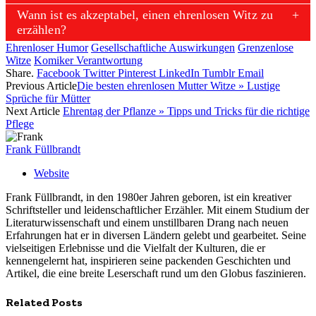
Wann ist es akzeptabel, einen ehrenlosen Witz zu
erzählen?
Ehrenloser Humor
Gesellschaftliche Auswirkungen
Grenzenlose
Witze
Komiker Verantwortung
Share.
Facebook
Twitter
Pinterest
LinkedIn
Tumblr
Email
Previous Article
Die besten ehrenlosen Mutter Witze » Lustige
Sprüche für Mütter
Next Article
Ehrentag der Pflanze » Tipps und Tricks für die richtige
Pflege
Frank Füllbrandt
Website
Frank Füllbrandt, in den 1980er Jahren geboren, ist ein kreativer
Schriftsteller und leidenschaftlicher Erzähler. Mit einem Studium der
Literaturwissenschaft und einem unstillbaren Drang nach neuen
Erfahrungen hat er in diversen Ländern gelebt und gearbeitet. Seine
vielseitigen Erlebnisse und die Vielfalt der Kulturen, die er
kennengelernt hat, inspirieren seine packenden Geschichten und
Artikel, die eine breite Leserschaft rund um den Globus faszinieren.
Related
Posts