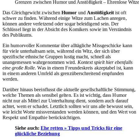
Grenzen zwischen Humor und Anstößigkeit – Ehrenlose Wit
Das Gleichgewicht zwischen
Humor
und
Anstößigkeit
ist oft
schwer zu finden. Während einige Witze zum Lachen anregen,
können andere verletzend oder sogar beleidigend sein. Der
Schlüssel liegt in der Absicht des Komikers sowie im Verständnis
des Publikums.
Ein humorvoller Kommentar über alltägliche Missgeschicke kann
für viele unterhaltsam sein, während ein Witz, der sich über
spezifische ethnische Gruppen lustig macht, schnell als
unangemessen wahrgenommen wird.
Kontext spielt hier ebenfalls
eine große Rolle.
Was in einem Freundeskreis akzeptabel ist, kann
in einem anderen Umfeld als grenzüberschreitend empfunden
werden.
Darüber hinaus beeinflusst die aktuelle gesellschaftliche Stimmung,
welche Themen als sensibel gelten. Es ist wichtig, dass Humor
nicht nur als Mittel zur Unterhaltung dient, sondern auch darauf
achtet, wem er schadet. Letztlich sollten wir uns alle bewusst sein,
wie leicht Worte missverstanden werden können, und den Wert von
Respekt und Empathie berücksichtigen.
Siehe auch:
Ehe retten » Tipps und Tricks für eine
glückliche Beziehung