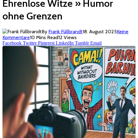
Ehrenlose Witze » Humor
ohne Grenzen
By
Frank Füllbrandt
18. August 2025
Keine
Kommentare
10 Mins Read
12
Views
Facebook
Twitter
Pinterest
LinkedIn
Tumblr
Email