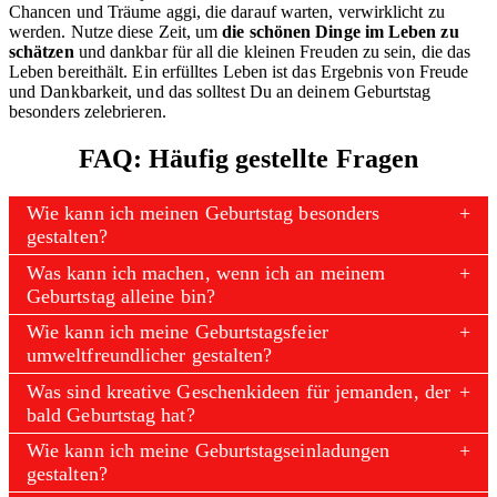
Chancen und Träume aggi, die darauf warten, verwirklicht zu
werden. Nutze diese Zeit, um
die schönen Dinge im Leben zu
schätzen
und dankbar für all die kleinen Freuden zu sein, die das
Leben bereithält. Ein erfülltes Leben ist das Ergebnis von Freude
und Dankbarkeit, und das solltest Du an deinem Geburtstag
besonders zelebrieren.
FAQ: Häufig gestellte Fragen
Wie kann ich meinen Geburtstag besonders
gestalten?
Was kann ich machen, wenn ich an meinem
Geburtstag alleine bin?
Wie kann ich meine Geburtstagsfeier
umweltfreundlicher gestalten?
Was sind kreative Geschenkideen für jemanden, der
bald Geburtstag hat?
Wie kann ich meine Geburtstagseinladungen
gestalten?