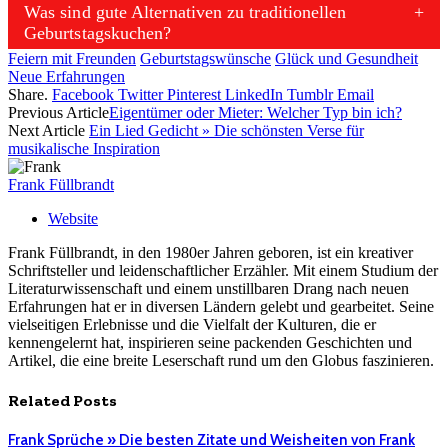
Was sind gute Alternativen zu traditionellen
Geburtstagskuchen?
Feiern mit Freunden
Geburtstagswünsche
Glück und Gesundheit
Neue Erfahrungen
Share.
Facebook
Twitter
Pinterest
LinkedIn
Tumblr
Email
Previous Article
Eigentümer oder Mieter: Welcher Typ bin ich?
Next Article
Ein Lied Gedicht » Die schönsten Verse für
musikalische Inspiration
Frank Füllbrandt
Website
Frank Füllbrandt, in den 1980er Jahren geboren, ist ein kreativer
Schriftsteller und leidenschaftlicher Erzähler. Mit einem Studium der
Literaturwissenschaft und einem unstillbaren Drang nach neuen
Erfahrungen hat er in diversen Ländern gelebt und gearbeitet. Seine
vielseitigen Erlebnisse und die Vielfalt der Kulturen, die er
kennengelernt hat, inspirieren seine packenden Geschichten und
Artikel, die eine breite Leserschaft rund um den Globus faszinieren.
Related
Posts
Frank Sprüche » Die besten Zitate und Weisheiten von Frank