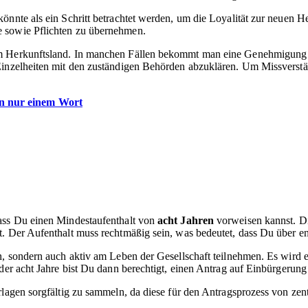
nte als ein Schritt betrachtet werden, um die Loyalität zur neuen Heima
e sowie Pflichten zu übernehmen.
m Herkunftsland. In manchen Fällen bekommt man eine Genehmigung für
 Einzelheiten mit den zuständigen Behörden abzuklären. Um Missverstä
in nur einem Wort
 dass Du einen Mindestaufenthalt von
acht Jahren
vorweisen kannst. Di
t. Der Aufenthalt muss rechtmäßig sein, was bedeutet, dass Du über 
n, sondern auch aktiv am Leben der Gesellschaft teilnehmen. Es wird 
der acht Jahre bist Du dann berechtigt, einen Antrag auf Einbürgerung 
rlagen sorgfältig zu sammeln, da diese für den Antragsprozess von zent