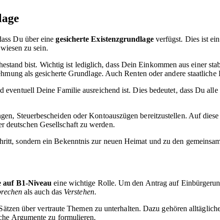
lage
dass Du über eine
gesicherte Existenzgrundlage
verfügst. Dies ist ei
ewiesen zu sein.
hestand bist. Wichtig ist lediglich, dass Dein Einkommen aus einer sta
ehmung als gesicherte Grundlage. Auch Renten oder andere staatliche 
eventuell Deine Familie ausreichend ist. Dies bedeutet, dass Du al
gen, Steuerbescheiden oder Kontoauszügen bereitzustellen. Auf dies
 der deutschen Gesellschaft zu werden.
Schritt, sondern ein Bekenntnis zur neuen Heimat und zu den gemeins
e auf B1-Niveau
eine wichtige Rolle. Um den Antrag auf Einbürgerung
prechen
als auch das
Verstehen
.
Sätzen über vertraute Themen zu unterhalten. Dazu gehören alltägliche
che Argumente zu formulieren.