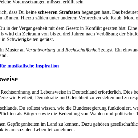
elche Voraussetzungen müssen erfüllt sein
lich, dass Du keine
schweren Straftaten
begangen hast. Das bedeutet, 
en können. Hierzu zählen unter anderem Verbrechen wie Raub, Mord 
u in der Vergangenheit mit dem Gesetz in Konflikt geraten bist. Eine
als wird ein Zeitraum von bis zu drei Jahren nach Verbüßung der Straf
 in Schwierigkeiten gerätst.
ein Muster an
Verantwortung
und
Rechtschaffenheit
zeigst. Ein einwan
and.
für musikalische Inspiration
sweise
der Rechtsordnung und Lebensweise in Deutschland erforderlich. Dies 
te wie Freiheit, Demokratie und Gleichheit zu verstehen und zu resp
schlands. Du solltest wissen, wie die Bundesregierung funktioniert, wel
lichten als Bürger sowie die Bedeutung von Wahlen und politischer T
lichen Gepflogenheiten im Land zu kennen. Dazu gehören gesellschaftli
d aktiv am sozialen Leben teilzunehmen.