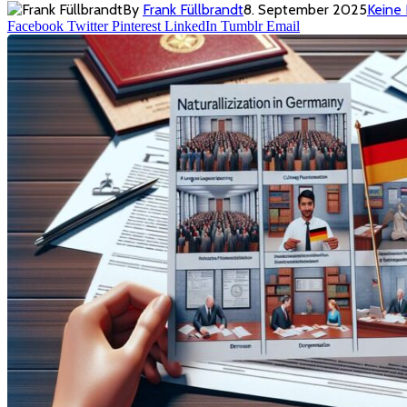
By
Frank Füllbrandt
8. September 2025
Keine
Facebook
Twitter
Pinterest
LinkedIn
Tumblr
Email