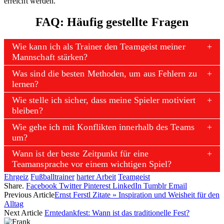
erreicht werden.
FAQ: Häufig gestellte Fragen
Wie kann ich als Trainer den Teamgeist meiner
Mannschaft stärken?
Was sind die besten Methoden, um aus Fehlern zu
lernen?
Wie stelle ich sicher, dass meine Spieler motiviert
bleiben?
Wie gehe ich mit Konflikten innerhalb des Teams
um?
Wann ist der beste Zeitpunkt für eine
Teamansprache vor einem wichtigen Spiel?
Ehrgeiz
Fußballtrainer
harter Arbeit
Teamgeist
Share.
Facebook
Twitter
Pinterest
LinkedIn
Tumblr
Email
Previous Article
Ernst Ferstl Zitate » Inspiration und Weisheit für den
Alltag
Next Article
Erntedankfest: Wann ist das traditionelle Fest?