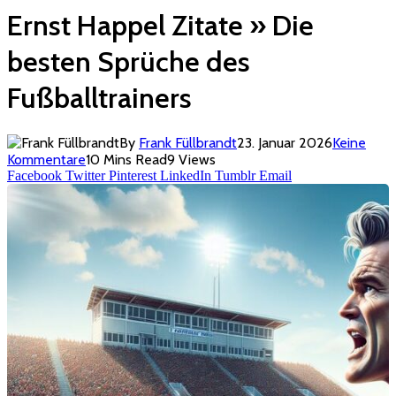
Ernst Happel Zitate » Die
besten Sprüche des
Fußballtrainers
By
Frank Füllbrandt
23. Januar 2026
Keine
Kommentare
10 Mins Read
9
Views
Facebook
Twitter
Pinterest
LinkedIn
Tumblr
Email