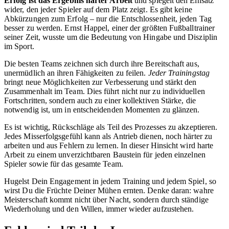
Erfolg ist das Ergebnis harter Arbeit
und spiegelt den Einsatz
wider, den jeder Spieler auf dem Platz zeigt. Es gibt keine
Abkürzungen zum Erfolg – nur die Entschlossenheit, jeden Tag
besser zu werden. Ernst Happel, einer der größten Fußballtrainer
seiner Zeit, wusste um die Bedeutung von Hingabe und Disziplin
im Sport.
Die besten Teams zeichnen sich durch ihre Bereitschaft aus,
unermüdlich an ihren Fähigkeiten zu feilen.
Jeder Trainingstag
bringt neue Möglichkeiten zur Verbesserung und stärkt den
Zusammenhalt im Team. Dies führt nicht nur zu individuellen
Fortschritten, sondern auch zu einer kollektiven Stärke, die
notwendig ist, um in entscheidenden Momenten zu glänzen.
Es ist wichtig, Rückschläge als Teil des Prozesses zu akzeptieren.
Jedes Misserfolgsgefühl kann als Antrieb dienen, noch härter zu
arbeiten und aus Fehlern zu lernen. In dieser Hinsicht wird harte
Arbeit zu einem unverzichtbaren Baustein für jeden einzelnen
Spieler sowie für das gesamte Team.
Hugelst Dein Engagement in jedem Training und jedem Spiel, so
wirst Du die Früchte Deiner Mühen ernten. Denke daran: wahre
Meisterschaft kommt nicht über Nacht, sondern durch ständige
Wiederholung und den Willen, immer wieder aufzustehen.