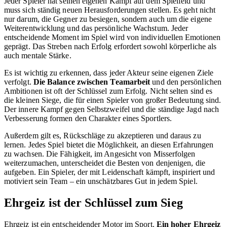
Jeder Spieler hat seinen eigenen Kampf auf dem Spielfeld und
muss sich ständig neuen Herausforderungen stellen. Es geht nicht
nur darum, die Gegner zu besiegen, sondern auch um die eigene
Weiterentwicklung und das persönliche Wachstum. Jeder
entscheidende Moment im Spiel wird von individuellen Emotionen
geprägt. Das Streben nach Erfolg erfordert sowohl körperliche als
auch mentale Stärke.
Es ist wichtig zu erkennen, dass jeder Akteur seine eigenen Ziele
verfolgt.
Die Balance zwischen Teamarbeit
und den persönlichen
Ambitionen ist oft der Schlüssel zum Erfolg. Nicht selten sind es
die kleinen Siege, die für einen Spieler von großer Bedeutung sind.
Der innere Kampf gegen Selbstzweifel und die ständige Jagd nach
Verbesserung formen den Charakter eines Sportlers.
Außerdem gilt es, Rückschläge zu akzeptieren und daraus zu
lernen. Jedes Spiel bietet die Möglichkeit, an diesen Erfahrungen
zu wachsen. Die Fähigkeit, im Angesicht von Misserfolgen
weiterzumachen, unterscheidet die Besten von denjenigen, die
aufgeben. Ein Spieler, der mit Leidenschaft kämpft, inspiriert und
motiviert sein Team – ein unschätzbares Gut in jedem Spiel.
Ehrgeiz ist der Schlüssel zum Sieg
Ehrgeiz ist ein entscheidender Motor im Sport.
Ein hoher Ehrgeiz