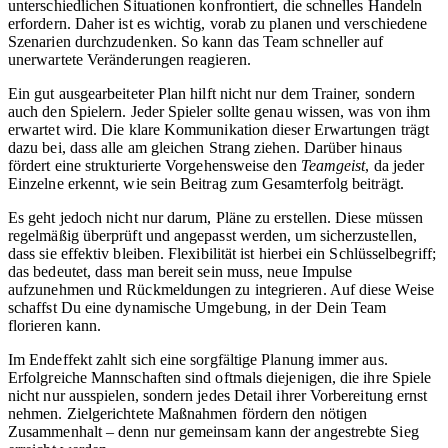
unterschiedlichen Situationen konfrontiert, die schnelles Handeln
erfordern. Daher ist es wichtig, vorab zu planen und verschiedene
Szenarien durchzudenken. So kann das Team schneller auf
unerwartete Veränderungen reagieren.
Ein gut ausgearbeiteter Plan hilft nicht nur dem Trainer, sondern
auch den Spielern. Jeder Spieler sollte genau wissen, was von ihm
erwartet wird. Die klare Kommunikation dieser Erwartungen trägt
dazu bei, dass alle am gleichen Strang ziehen. Darüber hinaus
fördert eine strukturierte Vorgehensweise den
Teamgeist
, da jeder
Einzelne erkennt, wie sein Beitrag zum Gesamterfolg beiträgt.
Es geht jedoch nicht nur darum, Pläne zu erstellen. Diese müssen
regelmäßig überprüft und angepasst werden, um sicherzustellen,
dass sie effektiv bleiben. Flexibilität ist hierbei ein Schlüsselbegriff;
das bedeutet, dass man bereit sein muss, neue Impulse
aufzunehmen und Rückmeldungen zu integrieren. Auf diese Weise
schaffst Du eine dynamische Umgebung, in der Dein Team
florieren kann.
Im Endeffekt zahlt sich eine sorgfältige Planung immer aus.
Erfolgreiche Mannschaften sind oftmals diejenigen, die ihre Spiele
nicht nur ausspielen, sondern jedes Detail ihrer Vorbereitung ernst
nehmen. Zielgerichtete Maßnahmen fördern den nötigen
Zusammenhalt – denn nur gemeinsam kann der angestrebte Sieg