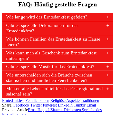
FAQ: Häufig gestellte Fragen
Wie lange wird das Erntedankfest gefeiert?
Gibt es spezielle Dekorationen für das
Erntedankfest?
Wie können Familien das Erntedankfest zu Hause
feiern?
Was kann man als Geschenk zum Erntedankfest
mitbringen?
Gibt es spezielle Musik für das Erntedankfest?
Wie unterscheiden sich die Bräuche zwischen
städtischen und ländlichen Feierlichkeiten?
Müssen alle Lebensmittel für das Fest regional und
saisonal sein?
Erntedankfest
Feierlichkeiten
Religiöse Aspekte
Traditionen
Share.
Facebook
Twitter
Pinterest
LinkedIn
Tumblr
Email
Previous Article
Ernst Happel Zitate » Die besten Sprüche des
Fußballtrainers