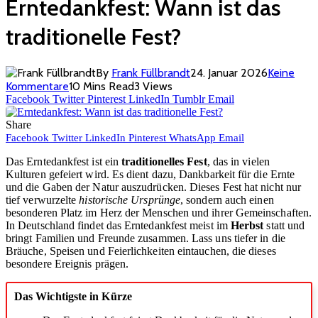
Erntedankfest: Wann ist das
traditionelle Fest?
By
Frank Füllbrandt
24. Januar 2026
Keine
Kommentare
10 Mins Read
3
Views
Facebook
Twitter
Pinterest
LinkedIn
Tumblr
Email
Share
Facebook
Twitter
LinkedIn
Pinterest
WhatsApp
Email
Das Erntedankfest ist ein
traditionelles Fest
, das in vielen
Kulturen gefeiert wird. Es dient dazu, Dankbarkeit für die Ernte
und die Gaben der Natur auszudrücken. Dieses Fest hat nicht nur
tief verwurzelte
historische Ursprünge
, sondern auch einen
besonderen Platz im Herz der Menschen und ihrer Gemeinschaften.
In Deutschland findet das Erntedankfest meist im
Herbst
statt und
bringt Familien und Freunde zusammen. Lass uns tiefer in die
Bräuche, Speisen und Feierlichkeiten eintauchen, die dieses
besondere Ereignis prägen.
Das Wichtigste in Kürze