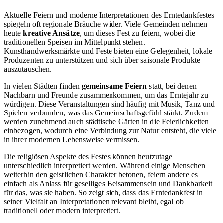
Aktuelle Feiern und moderne Interpretationen des Erntedankfestes
spiegeln oft regionale Bräuche wider. Viele Gemeinden nehmen
heute
kreative Ansätze
, um dieses Fest zu feiern, wobei die
traditionellen Speisen im Mittelpunkt stehen.
Kunsthandwerksmärkte und Feste bieten eine Gelegenheit, lokale
Produzenten zu unterstützen und sich über saisonale Produkte
auszutauschen.
In vielen Städten finden
gemeinsame Feiern
statt, bei denen
Nachbarn und Freunde zusammenkommen, um das Erntejahr zu
würdigen. Diese Veranstaltungen sind häufig mit Musik, Tanz und
Spielen verbunden, was das Gemeinschaftsgefühl stärkt. Zudem
werden zunehmend auch städtische Gärten in die Feierlichkeiten
einbezogen, wodurch eine Verbindung zur Natur entsteht, die viele
in ihrer modernen Lebensweise vermissen.
Die religiösen Aspekte des Festes können heutzutage
unterschiedlich interpretiert werden. Während einige Menschen
weiterhin den geistlichen Charakter betonen, feiern andere es
einfach als Anlass für geselliges Beisammensein und Dankbarkeit
für das, was sie haben. So zeigt sich, dass das Erntedankfest in
seiner Vielfalt an Interpretationen relevant bleibt, egal ob
traditionell oder modern interpretiert.