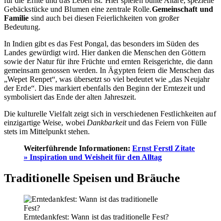
für die Ernte und das Leben ist. Hier spielen bunte Altäre, spezielle
Gebäckstücke und Blumen eine zentrale Rolle.
Gemeinschaft und
Familie
sind auch bei diesen Feierlichkeiten von großer
Bedeutung.
In Indien gibt es das Fest Pongal, das besonders im Süden des
Landes gewürdigt wird. Hier danken die Menschen den Göttern
sowie der Natur für ihre Früchte und ernten Reisgerichte, die dann
gemeinsam genossen werden. In Ägypten feiern die Menschen das
„Wepet Renpet“, was übersetzt so viel bedeutet wie „das Neujahr
der Erde“. Dies markiert ebenfalls den Beginn der Erntezeit und
symbolisiert das Ende der alten Jahreszeit.
Die kulturelle Vielfalt zeigt sich in verschiedenen Festlichkeiten auf
einzigartige Weise, wobei
Dankbarkeit
und das Feiern von Fülle
stets im Mittelpunkt stehen.
Weiterführende Informationen:
Ernst Ferstl Zitate
» Inspiration und Weisheit für den Alltag
Traditionelle Speisen und Bräuche
Erntedankfest: Wann ist das traditionelle Fest?