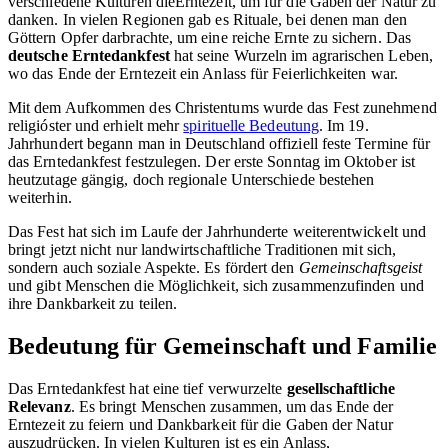
verschiedene Kulturen dieErntezeit, um für die Gaben der Natur zu
danken. In vielen Regionen gab es Rituale, bei denen man den
Göttern Opfer darbrachte, um eine reiche Ernte zu sichern. Das
deutsche Erntedankfest
hat seine Wurzeln im agrarischen Leben,
wo das Ende der Erntezeit ein Anlass für Feierlichkeiten war.
Mit dem Aufkommen des Christentums wurde das Fest zunehmend
religióster und erhielt mehr
spirituelle Bedeutung
. Im 19.
Jahrhundert begann man in Deutschland offiziell feste Termine für
das Erntedankfest festzulegen. Der erste Sonntag im Oktober ist
heutzutage gängig, doch regionale Unterschiede bestehen
weiterhin.
Das Fest hat sich im Laufe der Jahrhunderte weiterentwickelt und
bringt jetzt nicht nur landwirtschaftliche Traditionen mit sich,
sondern auch soziale Aspekte. Es fördert den
Gemeinschaftsgeist
und gibt Menschen die Möglichkeit, sich zusammenzufinden und
ihre Dankbarkeit zu teilen.
Bedeutung für Gemeinschaft und Familie
Das Erntedankfest hat eine tief verwurzelte
gesellschaftliche
Relevanz
. Es bringt Menschen zusammen, um das Ende der
Erntezeit zu feiern und Dankbarkeit für die Gaben der Natur
auszudrücken. In vielen Kulturen ist es ein Anlass,