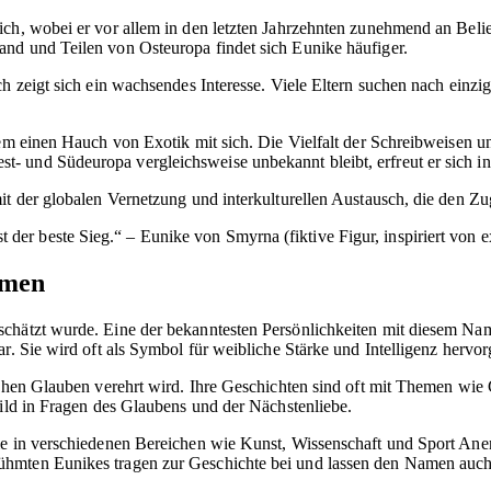
dlich, wobei er vor allem in den letzten Jahrzehnten zunehmend an Be
nd und Teilen von Osteuropa findet sich Eunike häufiger.
ch zeigt sich ein wachsendes Interesse. Viele Eltern suchen nach ein
dem einen Hauch von Exotik mit sich. Die Vielfalt der Schreibweisen u
 und Südeuropa vergleichsweise unbekannt bleibt, erfreut er sich in
it der globalen Vernetzung und interkulturellen Austausch, die den Zug
 der beste Sieg.“ – Eunike von Smyrna (fiktive Figur, inspiriert von e
amen
schätzt wurde. Eine der bekanntesten Persönlichkeiten mit diesem Na
r. Sie wird oft als Symbol für weibliche Stärke und Intelligenz hervo
lichen Glauben verehrt wird. Ihre Geschichten sind oft mit Themen wi
bild in Fragen des Glaubens und der Nächstenliebe.
die in verschiedenen Bereichen wie Kunst, Wissenschaft und Sport An
ühmten Eunikes tragen zur Geschichte bei und lassen den Namen auch 