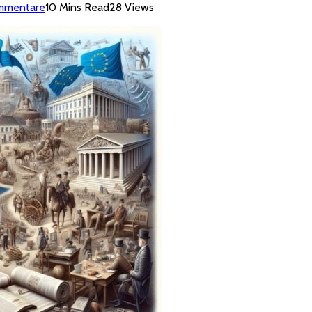
mmentare
10 Mins Read
28
Views