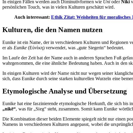
In einigen Fällen werden auch Diminutivformen wie
Uni
oder
Niki
v
persönlichen Touch, was in vielen Kulturen geschätzt wird.
Auch interessant:
Ethik Zitat: Weisheiten für moralisches
Kulturen, die den Namen nutzen
Eunike ist ein Name, der in verschiedenen Kulturen und Regionen ver
er als
Eunike
(Εὐνίκη) verwendet, was „gute Siegerin“ bedeutet.
Im Laufe der Zeit hat der Name auch in anderen Sprachen Fuß gefas
wahrgenommen, die eine ähnliche Bedeutung haben. Auch in den skan
In einigen Kulturen wird der Name nicht nur wegen seiner klangliche
sich, dass Eunike durch seine starken kulturellen Wurzeln eine bem
Etymologische Analyse und Übersetzung
Eunike hat eine faszinierende etymologische Herkunft, die sich bis i
„nikē“
, was für „Sieg“ steht, zusammen. Somit kann Eunike wörtlic
Die Kombination dieser beiden Elemente spiegelt nicht nur einen po
Namens in verschiedenen Kulturen angepasst, wobei die ursprünglich