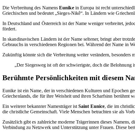
Die Verbreitung des Namens
Eunike
in Europa ist recht unterschie
Griechischen und bedeutet „Sieges-Nikê“. In Ländern wie Griechenla
In Deutschland und Österreich ist der Name weniger verbreitet, jedo
fördert.
In skandinavischen Ländern ist der Name seltener, bringt aber trotz
Gebrauchs in verschiedenen Regionen bei. Während der Name in West-
Zukünftig könnte sich die Verbreitung weiter verändern, besonders m
„Der Siegesweg ist oft der schwierigste, doch die Belohnung ist
Berühmte Persönlichkeiten mit diesem N
Eunike ist ein Name, der in verschiedenen Kulturen und Epochen ge
Griechenlands, die für ihre Weisheit und ihren Scharfsinn berühmt wa
Ein weiterer bekannter Namesträger ist
Saint Eunice
, die im christ
die christliche Gemeinschaft. Viele Menschen betrachten sie als Vor
Zusätzlich gibt es zahlreiche moderne Trägerinnen dieses Namens, 
Verbindung zu Netzwerk und Unterstützung unter Frauen. Diese ber