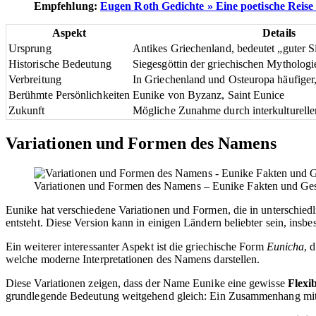
Empfehlung:
Eugen Roth Gedichte » Eine poetische Reise
Aspekt
Details
Ursprung
Antikes Griechenland, bedeutet „guter S
Historische Bedeutung
Siegesgöttin der griechischen Mytholo
Verbreitung
In Griechenland und Osteuropa häufiger,
Berühmte Persönlichkeiten
Eunike von Byzanz, Saint Eunice
Zukunft
Mögliche Zunahme durch interkulturell
Variationen und Formen des Namens
Variationen und Formen des Namens – Eunike Fakten und Ges
Eunike hat verschiedene Variationen und Formen, die in unterschi
entsteht. Diese Version kann in einigen Ländern beliebter sein, insb
Ein weiterer interessanter Aspekt ist die griechische Form
Eunicha
, 
welche moderne Interpretationen des Namens darstellen.
Diese Variationen zeigen, dass der Name Eunike eine gewisse
Flexib
grundlegende Bedeutung weitgehend gleich: Ein Zusammenhang mit