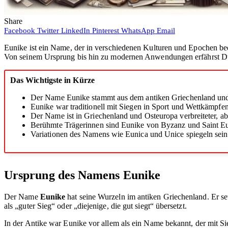
Share
Facebook
Twitter
LinkedIn
Pinterest
WhatsApp
Email
Eunike ist ein Name, der in verschiedenen Kulturen und Epochen bed
Von seinem Ursprung bis hin zu modernen Anwendungen erfährst Du
Das Wichtigste in Kürze
Der Name Eunike stammt aus dem antiken Griechenland und 
Eunike war traditionell mit Siegen in Sport und Wettkämpfen 
Der Name ist in Griechenland und Osteuropa verbreiteter, ab
Berühmte Trägerinnen sind Eunike von Byzanz und Saint Eu
Variationen des Namens wie Eunica und Unice spiegeln seine k
Ursprung des Namens Eunike
Der Name
Eunike
hat seine Wurzeln im antiken Griechenland. Er se
als „guter Sieg“ oder „diejenige, die gut siegt“ übersetzt.
In der Antike war Eunike vor allem als ein Name bekannt, der mit S