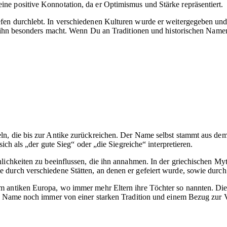
ne positive Konnotation, da er Optimismus und Stärke repräsentiert.
en durchlebt. In verschiedenen Kulturen wurde er weitergegeben und a
 ihn besonders macht. Wenn Du an Traditionen und historischen Namen i
eln, die bis zur Antike zurückreichen. Der Name selbst stammt aus de
ich als „der gute Sieg“ oder „die Siegreiche“ interpretieren.
lichkeiten zu beeinflussen, die ihn annahmen. In der griechischen Myt
urch verschiedene Stätten, an denen er gefeiert wurde, sowie durch l
 antiken Europa, wo immer mehr Eltern ihre Töchter so nannten. Dies
er Name noch immer von einer starken Tradition und einem Bezug zur 