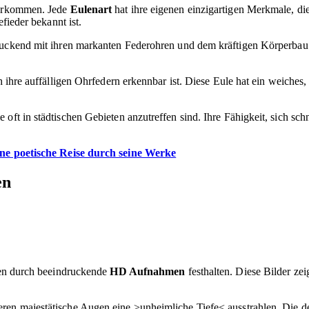
 vorkommen. Jede
Eulenart
hat ihre eigenen einzigartigen Merkmale, die
efieder bekannt ist.
druckend mit ihren markanten Federohren und dem kräftigen Körperbau.
 ihre auffälligen Ohrfedern erkennbar ist. Diese Eule hat ein weiches, g
ie oft in städtischen Gebieten anzutreffen sind. Ihre Fähigkeit, sich s
ne poetische Reise durch seine Werke
en
sten durch beeindruckende
HD Aufnahmen
festhalten. Diese Bilder zei
n majestätische Augen eine >unheimliche Tiefe< ausstrahlen. Die detai