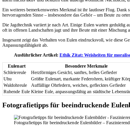
Ein weiteres bemerkenswertes Merkmal ist ihr lautloser Flug. Dank s
hervorragenden Sinne – insbesondere das Gehör – um Beute zu orten,
Die Jagdtechnik variiert je nach Art. Einige Eulen warten geduldig 
oft in offenen Landschaften jagt und ihre Beute mit einer Mischung 
Insgesamt zeigt das Verhalten von Eulen eindrucksvoll, wie diese Ge
Anpassungsfähigkeit ab.
Ausführlicher Artikel:
Ethik Zitat: Weisheiten für morali
Eulenart
Besondere Merkmale
Schleiereule
Herzförmiges Gesicht, sanftes, helles Gefieder
Uhu
Größte Eulenart, markante Federohren, kräftiger Kör
Waldohreule
Auffällige Ohrfedern, weiches, geflecktes Gefieder
Ruhende Eule
Kleine Eule, anpassungsfähig an städtische Lebensr
Fotografietipps für beeindruckende Eulen
Fotografietipps für beeindruckende Eulenbilder – Faszinieren