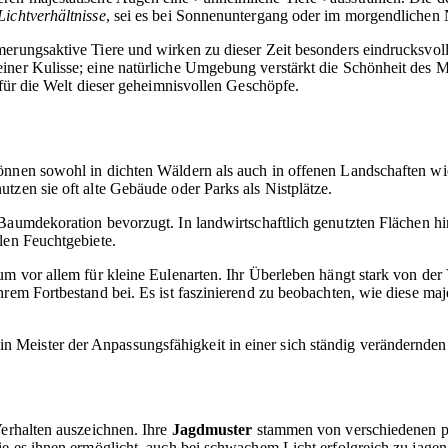
ichtverhältnisse
, sei es bei Sonnenuntergang oder im morgendlichen N
erungsaktive Tiere und wirken zu dieser Zeit besonders eindrucksvoll
ner Kulisse; eine natürliche Umgebung verstärkt die Schönheit des Mo
 für die Welt dieser geheimnisvollen Geschöpfe.
können sowohl in dichten Wäldern als auch in offenen Landschaften w
tzen sie oft alte Gebäude oder Parks als Nistplätze.
e Baumdekoration bevorzugt. In landwirtschaftlich genutzten Flächen hi
len Feuchtgebiete.
um vor allem für kleine Eulenarten. Ihr Überleben hängt stark von de
hrem Fortbestand bei. Es ist faszinierend zu beobachten, wie diese ma
ein Meister der Anpassungsfähigkeit in einer sich ständig verändernde
Verhalten auszeichnen. Ihre
Jagdmuster
stammen von verschiedenen ph
ie es ihnen ermöglicht, auch bei schwachem Licht erfolgreich zu jagen