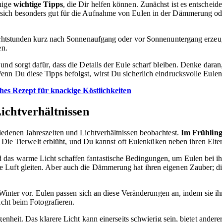
inige
wichtige Tipps
, die Dir helfen können. Zunächst ist es entschei
ich besonders gut für die Aufnahme von Eulen in der Dämmerung oder 
 Lichtstunden kurz nach Sonnenaufgang oder vor Sonnenuntergang erze
en.
und sorgt dafür, dass die Details der Eule scharf bleiben. Denke dar
enn Du diese Tipps befolgst, wirst Du sicherlich eindrucksvolle Eulenb
hes Rezept für knackige Köstlichkeiten
ichtverhältnissen
iedenen Jahreszeiten und Lichtverhältnissen beobachtest.
Im Frühlin
ft. Die Tierwelt erblüht, und Du kannst oft Eulenküken neben ihren Elt
 das warme Licht schaffen fantastische Bedingungen, um Eulen bei ih
 Luft gleiten. Aber auch die Dämmerung hat ihren eigenen Zauber; die
 Winter vor. Eulen passen sich an diese Veränderungen an, indem sie ih
icht beim Fotografieren.
nheit. Das klarere Licht kann einerseits schwierig sein, bietet ande