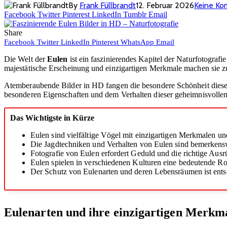
By
Frank Füllbrandt
12. Februar 2026
Keine K
Facebook
Twitter
Pinterest
LinkedIn
Tumblr
Email
Share
Facebook
Twitter
LinkedIn
Pinterest
WhatsApp
Email
Die Welt der
Eulen
ist ein faszinierendes Kapitel der Naturfotografi
majestätische Erscheinung und einzigartigen Merkmale machen sie zu
Atemberaubende Bilder in HD fangen die besondere Schönheit dieser
besonderen Eigenschaften und dem Verhalten dieser geheimnisvollen 
Das Wichtigste in Kürze
Eulen sind vielfältige Vögel mit einzigartigen Merkmalen u
Die Jagdtechniken und Verhalten von Eulen sind bemerkenswe
Fotografie von Eulen erfordert Geduld und die richtige Ausr
Eulen spielen in verschiedenen Kulturen eine bedeutende R
Der Schutz von Eulenarten und deren Lebensräumen ist ents
Eulenarten und ihre einzigartigen Merkm