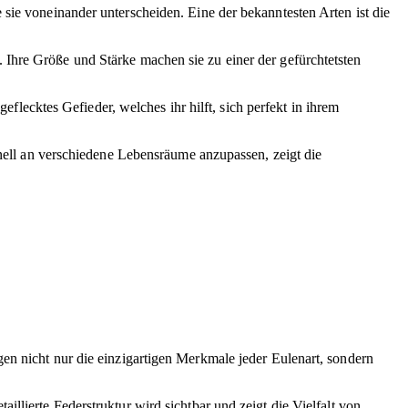
 sie voneinander unterscheiden. Eine der bekanntesten Arten ist die
 Ihre Größe und Stärke machen sie zu einer der gefürchtetsten
eflecktes Gefieder, welches ihr hilft, sich perfekt in ihrem
chnell an verschiedene Lebensräume anzupassen, zeigt die
gen nicht nur die einzigartigen Merkmale jeder Eulenart, sondern
llierte Federstruktur wird sichtbar und zeigt die Vielfalt von