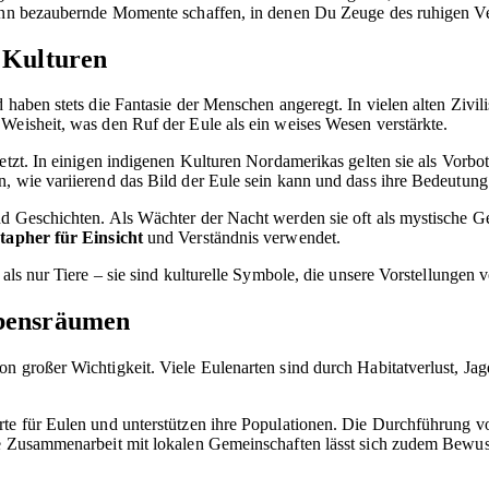
kann bezaubernde Momente schaffen, in denen Du Zeuge des ruhigen Ve
 Kulturen
 haben stets die Fantasie der Menschen angeregt. In vielen alten Zivil
Weisheit, was den Ruf der Eule als ein weises Wesen verstärkte.
setzt. In einigen indigenen Kulturen Nordamerikas gelten sie als Vorb
 wie variierend das Bild der Eule sein kann und dass ihre Bedeutung ti
nd Geschichten. Als Wächter der Nacht werden sie oft als mystische G
tapher für Einsicht
und Verständnis verwendet.
d als nur Tiere – sie sind kulturelle Symbole, die unsere Vorstellung
ebensräumen
on großer Wichtigkeit. Viele Eulenarten sind durch Habitatverlust, J
te für Eulen und unterstützen ihre Populationen. Die Durchführung vo
die Zusammenarbeit mit lokalen Gemeinschaften lässt sich zudem Bewu