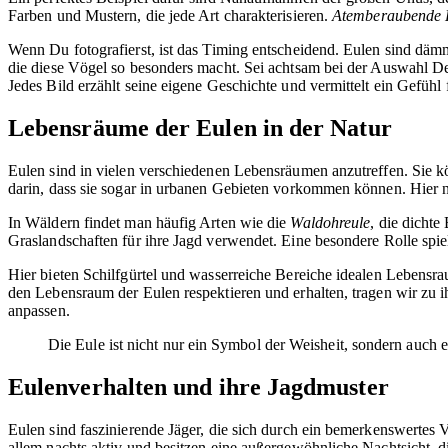
Farben und Mustern, die jede Art charakterisieren.
Atemberaubende L
Wenn Du fotografierst, ist das Timing entscheidend. Eulen sind dämm
die diese Vögel so besonders macht. Sei achtsam bei der Auswahl Dei
Jedes Bild erzählt seine eigene Geschichte und vermittelt ein Gefühl
Lebensräume der Eulen in der Natur
Eulen sind in vielen verschiedenen Lebensräumen anzutreffen. Sie 
darin, dass sie sogar in urbanen Gebieten vorkommen können. Hier nu
In Wäldern findet man häufig Arten wie die
Waldohreule
, die dicht
Graslandschaften für ihre Jagd verwendet. Eine besondere Rolle spie
Hier bieten Schilfgürtel und wasserreiche Bereiche idealen Lebensra
den Lebensraum der Eulen respektieren und erhalten, tragen wir zu i
anpassen.
Die Eule ist nicht nur ein Symbol der Weisheit, sondern auch 
Eulenverhalten und ihre Jagdmuster
Eulen sind faszinierende Jäger, die sich durch ein bemerkenswertes 
allem nachts aktiv und besitzen eine außergewöhnliche Nachtsicht, d