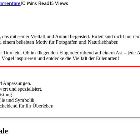
ommentare
10 Mins Read
15
Views
e, das mit seiner Vielfalt und Anmut begeistert. Eulen sind nicht nur 
 einem beliebten Motiv für Fotografen und Naturliebhaber.
 Tiere ein. Ob im fliegenden Flug oder ruhend auf einem Ast – jede A
Vögel inspirieren und entdecke die Vielfalt der Eulenarten!
nd Anpassungen.
rt und spezialisiert.
üstung.
olle und Symbolik.
cheidend für ihr Überleben.
ale