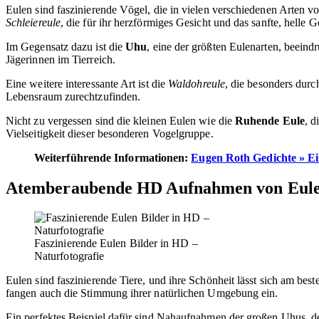
Eulen sind faszinierende Vögel, die in vielen verschiedenen Arten
Schleiereule
, die für ihr herzförmiges Gesicht und das sanfte, helle G
Im Gegensatz dazu ist die
Uhu
, eine der größten Eulenarten, beein
Jägerinnen im Tierreich.
Eine weitere interessante Art ist die
Waldohreule
, die besonders durch
Lebensraum zurechtzufinden.
Nicht zu vergessen sind die kleinen Eulen wie die
Ruhende Eule
, d
Vielseitigkeit dieser besonderen Vogelgruppe.
Weiterführende Informationen:
Eugen Roth Gedichte » Ei
Atemberaubende HD Aufnahmen von Eul
Faszinierende Eulen Bilder in HD –
Naturfotografie
Eulen sind faszinierende Tiere, und ihre Schönheit lässt sich am be
fangen auch die Stimmung ihrer natürlichen Umgebung ein.
Ein perfektes Beispiel dafür sind Nahaufnahmen der großen Uhus, dere