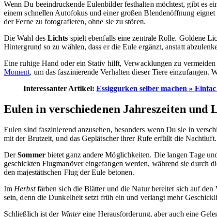
Wenn Du beeindruckende Eulenbilder festhalten möchtest, gibt es e
einem schnellen Autofokus und einer großen Blendenöffnung eignet s
der Ferne zu fotografieren, ohne sie zu stören.
Die Wahl des
Lichts
spielt ebenfalls eine zentrale Rolle. Goldene
Hintergrund so zu wählen, dass er die Eule ergänzt, anstatt abzulenk
Eine ruhige Hand oder ein Stativ hilft, Verwacklungen zu vermeiden 
Moment
, um das faszinierende Verhalten dieser Tiere einzufangen. W
Interessanter Artikel:
Essiggurken selber machen » Einfac
Eulen in verschiedenen Jahreszeiten und L
Eulen sind faszinierend anzusehen, besonders wenn Du sie in versch
mit der Brutzeit, und das Geplätscher ihrer Rufe erfüllt die Nachtlu
Der
Sommer
bietet ganz andere Möglichkeiten. Die langen Tage und
geschickten Flugmanöver eingefangen werden, während sie durch die
den majestätischen Flug der Eule betonen.
Im
Herbst
färben sich die Blätter und die Natur bereitet sich auf den
sein, denn die Dunkelheit setzt früh ein und verlangt mehr Geschickl
Schließlich ist der
Winter
eine Herausforderung, aber auch eine Gelege