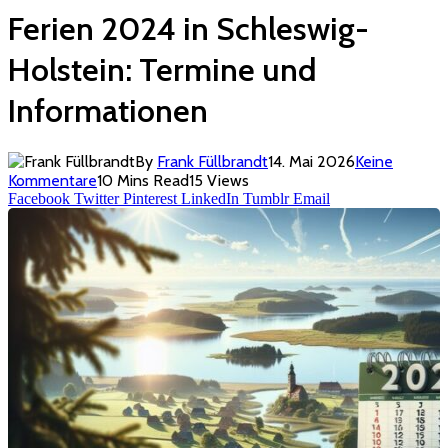
Ferien 2024 in Schleswig-
Holstein: Termine und
Informationen
By
Frank Füllbrandt
14. Mai 2026
Keine
Kommentare
10 Mins Read
15
Views
Facebook
Twitter
Pinterest
LinkedIn
Tumblr
Email