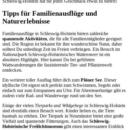
Schleswig-Holstein hat für jeden Geschmack etwas zu bieten!
Tipps für Familienausflüge und
Naturerlebnisse
Familienausflüge in Schleswig-Holstein bieten zahlreiche
spannende Aktivitäten
, die für alle Familienmitglieder geeignet
sind. Die Region ist bekannt für ihre wunderschöne Natur, daher
solltest Du unbedingt Zeit im Freien verbringen. Ein Besuch im
Nationalpark Schleswig-Holsteinisches Wattenmeer
ist ein
absolutes Highlight. Hier kannst Du bei geführten
Wattwanderungen die faszinierende Tier- und Pflanzenwelt
entdecken.
Ein weiterer toller Ausflug führt dich zum
Plöner See
. Dieser
idyllische Ort eignet sich perfekt zum Schwimmen, Segeln oder
einfach nur zum Entspannen am Ufer. Für Abenteuerlustige gibt es
zudem viele Rad- und Wanderwege rund um den See.
Einige der vielen
Tierparks und Wildgehege
in Schleswig-Holstein
sind ebenfalls einen Besuch wert. Kinder lieben es, die Tiere
hautnah zu erleben. Der Tierpark in Neumünster bietet eine große
Vielfalt und spannende Fütterungen. Auch das
Schleswig-
Holsteinische Freilichtmuseum
gibt einen interessanten Einblick