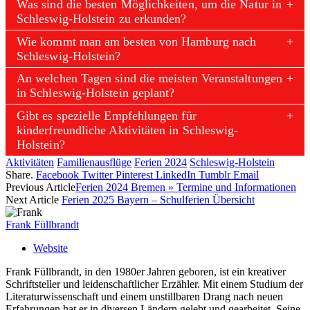
Was sind die besten Möglichkeiten, um die Natur in
Schleswig-Holstein zu erkunden?
Wie kommt man am besten von Hamburg nach
Schleswig-Holstein?
An welchen Tagen sind die meisten Veranstaltungen
in Schleswig-Holstein geplant?
Gibt es spezielle Empfehlungen für
kinderfreundliche Aktivitäten in Schleswig-
Holstein?
Aktivitäten
Familienausflüge
Ferien 2024
Schleswig-Holstein
Share.
Facebook
Twitter
Pinterest
LinkedIn
Tumblr
Email
Previous Article
Ferien 2024 Bremen » Termine und Informationen
Next Article
Ferien 2025 Bayern – Schulferien Übersicht
Frank Füllbrandt
Website
Frank Füllbrandt, in den 1980er Jahren geboren, ist ein kreativer
Schriftsteller und leidenschaftlicher Erzähler. Mit einem Studium der
Literaturwissenschaft und einem unstillbaren Drang nach neuen
Erfahrungen hat er in diversen Ländern gelebt und gearbeitet. Seine