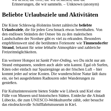
Erinnerungen, die wir sammeln. – Unknown (anonym)
Beliebte Urlaubsziele und Aktivitäten
Die Küste Schleswig-Holsteins bietet zahlreiche
beliebte
Urlaubsziele
, die für jeden Geschmack etwas bereithalten. Von
den endlosen Stränden der Ostsee bis zu den malerischen
Landschaften der Nordsee gibt es viel zu erkunden. Besonders
empfehlenswert sind die berühmten Ferienorte wie
Timmendorfer
Strand
, bekannt für seine lebhafte Atmosphäre und zahlreiche
Freizeitmöglichkeiten.
Ein weiterer Hotspot ist
Sankt Peter-Ording
, wo Du nicht nur am
Strand entspannen, sondern auch aktiv sein kannst. Egal ob Surfen,
Kiten oder einfach nur Spaziergänge an der frischen Luft – hier
kommt jeder auf seine Kosten. Die wunderschöne Natur lädt dazu
ein, sie bei ausgedehnten Radtouren oder Wanderungen zu
genießen.
Für Kulturinteressierte bieten Städte wie Lübeck und Kiel eine
Fülle von Museen und historischen Stätten. Entdecke die Altstadt
Lübecks, die zum UNESCO-Weltkulturerbe zählt, oder besuche
das eindrucksvolle Schifffahrtsmuseum in Kiel.