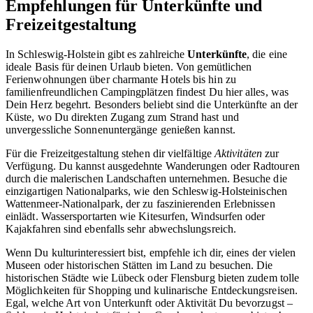
Empfehlungen für Unterkünfte und
Freizeitgestaltung
In Schleswig-Holstein gibt es zahlreiche
Unterkünfte
, die eine
ideale Basis für deinen Urlaub bieten. Von gemütlichen
Ferienwohnungen über charmante Hotels bis hin zu
familienfreundlichen Campingplätzen findest Du hier alles, was
Dein Herz begehrt. Besonders beliebt sind die Unterkünfte an der
Küste, wo Du direkten Zugang zum Strand hast und
unvergessliche Sonnenuntergänge genießen kannst.
Für die Freizeitgestaltung stehen dir vielfältige
Aktivitäten
zur
Verfügung. Du kannst ausgedehnte Wanderungen oder Radtouren
durch die malerischen Landschaften unternehmen. Besuche die
einzigartigen Nationalparks, wie den Schleswig-Holsteinischen
Wattenmeer-Nationalpark, der zu faszinierenden Erlebnissen
einlädt. Wassersportarten wie Kitesurfen, Windsurfen oder
Kajakfahren sind ebenfalls sehr abwechslungsreich.
Wenn Du kulturinteressiert bist, empfehle ich dir, eines der vielen
Museen oder historischen Stätten im Land zu besuchen. Die
historischen Städte wie Lübeck oder Flensburg bieten zudem tolle
Möglichkeiten für Shopping und kulinarische Entdeckungsreisen.
Egal, welche Art von Unterkunft oder Aktivität Du bevorzugst –