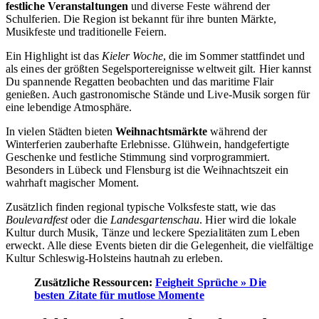
festliche Veranstaltungen
und diverse Feste während der
Schulferien. Die Region ist bekannt für ihre bunten Märkte,
Musikfeste und traditionelle Feiern.
Ein Highlight ist das
Kieler Woche
, die im Sommer stattfindet und
als eines der größten Segelsportereignisse weltweit gilt. Hier kannst
Du spannende Regatten beobachten und das maritime Flair
genießen. Auch gastronomische Stände und Live-Musik sorgen für
eine lebendige Atmosphäre.
In vielen Städten bieten
Weihnachtsmärkte
während der
Winterferien zauberhafte Erlebnisse. Glühwein, handgefertigte
Geschenke und festliche Stimmung sind vorprogrammiert.
Besonders in Lübeck und Flensburg ist die Weihnachtszeit ein
wahrhaft magischer Moment.
Zusätzlich finden regional typische Volksfeste statt, wie das
Boulevardfest
oder die
Landesgartenschau
. Hier wird die lokale
Kultur durch Musik, Tänze und leckere Spezialitäten zum Leben
erweckt. Alle diese Events bieten dir die Gelegenheit, die vielfältige
Kultur Schleswig-Holsteins hautnah zu erleben.
Zusätzliche Ressourcen:
Feigheit Sprüche » Die
besten Zitate für mutlose Momente