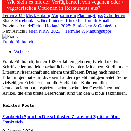
Wie sieht es mit der Verfügbarkeit von veganen oder
vegetarischen Optionen in Restaurants aus?
Ferien 2025
Mecklenburg-Vorpommern
Planungstipps
Schulferien
Share.
Facebook
Twitter
Pinterest
LinkedIn
Tumblr
Email
Previous Article
Ferien Holland 2025: Entdecken & Genießen
Next Article
Ferien NRW 2025 – Termine & Planungstipps
Frank Füllbrandt
Website
Frank Füllbrandt, in den 1980er Jahren geboren, ist ein kreativer
Schriftsteller und leidenschaftlicher Erzähler. Mit einem Studium der
Literaturwissenschaft und einem unstillbaren Drang nach neuen
Erfahrungen hat er in diversen Ländern gelebt und gearbeitet. Seine
vielseitigen Erlebnisse und die Vielfalt der Kulturen, die er
kennengelernt hat, inspirieren seine packenden Geschichten und
Artikel, die eine breite Leserschaft rund um den Globus faszinieren.
Related
Posts
Frankreich Spruch » Die schönsten Zitate und Sprüche über
Frankreich
9. August 2026