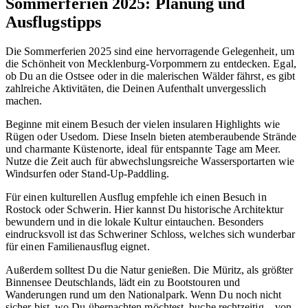
Sommerferien 2025: Planung und
Ausflugstipps
Die Sommerferien 2025 sind eine hervorragende Gelegenheit, um
die Schönheit von Mecklenburg-Vorpommern zu entdecken. Egal,
ob Du an die Ostsee oder in die malerischen Wälder fährst, es gibt
zahlreiche Aktivitäten, die Deinen Aufenthalt unvergesslich
machen.
Beginne mit einem Besuch der vielen insularen Highlights wie
Rügen oder Usedom. Diese Inseln bieten atemberaubende Strände
und charmante Küstenorte, ideal für entspannte Tage am Meer.
Nutze die Zeit auch für abwechslungsreiche Wassersportarten wie
Windsurfen oder Stand-Up-Paddling.
Für einen kulturellen Ausflug empfehle ich einen Besuch in
Rostock oder Schwerin. Hier kannst Du historische Architektur
bewundern und in die lokale Kultur eintauchen. Besonders
eindrucksvoll ist das Schweriner Schloss, welches sich wunderbar
für einen Familienausflug eignet.
Außerdem solltest Du die Natur genießen. Die Müritz, als größter
Binnensee Deutschlands, lädt ein zu Bootstouren und
Wanderungen rund um den Nationalpark. Wenn Du noch nicht
sicher bist, wo Du übernachten möchtest, buche rechtzeitig – von