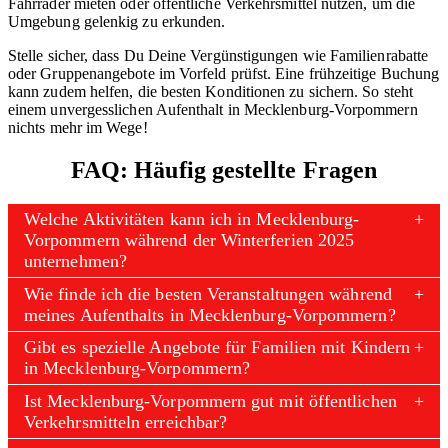
Fahrräder mieten oder öffentliche Verkehrsmittel nutzen, um die
Umgebung gelenkig zu erkunden.
Stelle sicher, dass Du Deine Vergünstigungen wie Familienrabatte
oder Gruppenangebote im Vorfeld prüfst. Eine frühzeitige Buchung
kann zudem helfen, die besten Konditionen zu sichern. So steht
einem unvergesslichen Aufenthalt in Mecklenburg-Vorpommern
nichts mehr im Wege!
FAQ: Häufig gestellte Fragen
Welche Aktivitäten kann ich in Mecklenburg-
Vorpommern während der Winterferien 2025
unternehmen?
Wie finde ich die besten Veranstaltungen während
meines Aufenthalts in Mecklenburg-Vorpommern?
Gibt es spezielle Angebote für Familien mit Kindern
in Mecklenburg-Vorpommern?
Ist Mecklenburg-Vorpommern gut mit öffentlichen
Verkehrsmitteln erreichbar?