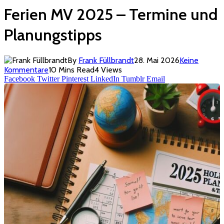
Ferien MV 2025 – Termine und
Planungstipps
By
Frank Füllbrandt
28. Mai 2026
Keine
Kommentare
10 Mins Read
4
Views
Facebook
Twitter
Pinterest
LinkedIn
Tumblr
Email