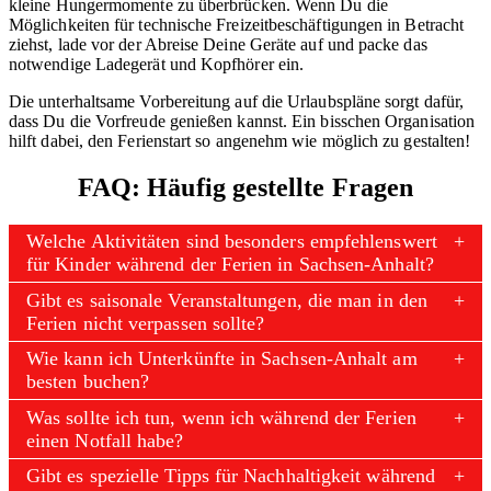
kleine Hungermomente zu überbrücken. Wenn Du die
Möglichkeiten für technische Freizeitbeschäftigungen in Betracht
ziehst, lade vor der Abreise Deine Geräte auf und packe das
notwendige Ladegerät und Kopfhörer ein.
Die unterhaltsame Vorbereitung auf die Urlaubspläne sorgt dafür,
dass Du die Vorfreude genießen kannst. Ein bisschen Organisation
hilft dabei, den Ferienstart so angenehm wie möglich zu gestalten!
FAQ: Häufig gestellte Fragen
Welche Aktivitäten sind besonders empfehlenswert
für Kinder während der Ferien in Sachsen-Anhalt?
Gibt es saisonale Veranstaltungen, die man in den
Ferien nicht verpassen sollte?
Wie kann ich Unterkünfte in Sachsen-Anhalt am
besten buchen?
Was sollte ich tun, wenn ich während der Ferien
einen Notfall habe?
Gibt es spezielle Tipps für Nachhaltigkeit während