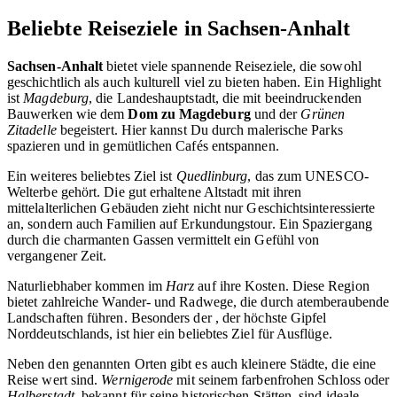
Beliebte Reiseziele in Sachsen-Anhalt
Sachsen-Anhalt
bietet viele spannende Reiseziele, die sowohl
geschichtlich als auch kulturell viel zu bieten haben. Ein Highlight
ist
Magdeburg
, die Landeshauptstadt, die mit beeindruckenden
Bauwerken wie dem
Dom zu Magdeburg
und der
Grünen
Zitadelle
begeistert. Hier kannst Du durch malerische Parks
spazieren und in gemütlichen Cafés entspannen.
Ein weiteres beliebtes Ziel ist
Quedlinburg
, das zum UNESCO-
Welterbe gehört. Die gut erhaltene Altstadt mit ihren
mittelalterlichen Gebäuden zieht nicht nur Geschichtsinteressierte
an, sondern auch Familien auf Erkundungstour. Ein Spaziergang
durch die charmanten Gassen vermittelt ein Gefühl von
vergangener Zeit.
Naturliebhaber kommen im
Harz
auf ihre Kosten. Diese Region
bietet zahlreiche Wander- und Radwege, die durch atemberaubende
Landschaften führen. Besonders der
, der höchste Gipfel
Norddeutschlands, ist hier ein beliebtes Ziel für Ausflüge.
Neben den genannten Orten gibt es auch kleinere Städte, die eine
Reise wert sind.
Wernigerode
mit seinem farbenfrohen Schloss oder
Halberstadt
, bekannt für seine historischen Stätten, sind ideale