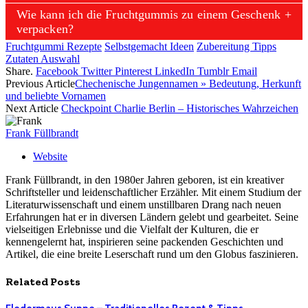
Wie kann ich die Fruchtgummis zu einem Geschenk
verpacken?
Fruchtgummi Rezepte
Selbstgemacht Ideen
Zubereitung Tipps
Zutaten Auswahl
Share.
Facebook
Twitter
Pinterest
LinkedIn
Tumblr
Email
Previous Article
Chechenische Jungennamen » Bedeutung, Herkunft
und beliebte Vornamen
Next Article
Checkpoint Charlie Berlin – Historisches Wahrzeichen
Frank Füllbrandt
Website
Frank Füllbrandt, in den 1980er Jahren geboren, ist ein kreativer
Schriftsteller und leidenschaftlicher Erzähler. Mit einem Studium der
Literaturwissenschaft und einem unstillbaren Drang nach neuen
Erfahrungen hat er in diversen Ländern gelebt und gearbeitet. Seine
vielseitigen Erlebnisse und die Vielfalt der Kulturen, die er
kennengelernt hat, inspirieren seine packenden Geschichten und
Artikel, die eine breite Leserschaft rund um den Globus faszinieren.
Related
Posts