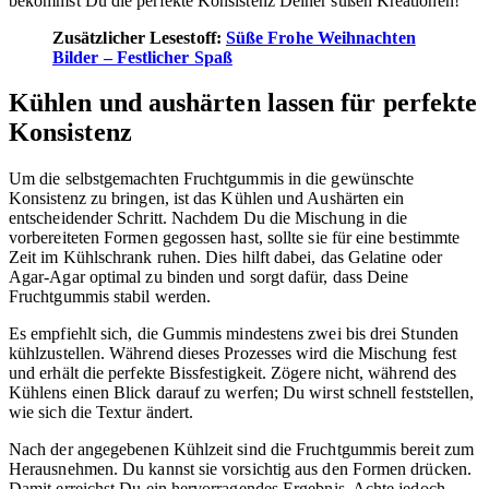
bekommst Du die perfekte Konsistenz Deiner süßen Kreationen!
Zusätzlicher Lesestoff:
Süße Frohe Weihnachten
Bilder – Festlicher Spaß
Kühlen und aushärten lassen für perfekte
Konsistenz
Um die selbstgemachten Fruchtgummis in die gewünschte
Konsistenz zu bringen, ist das Kühlen und Aushärten ein
entscheidender Schritt. Nachdem Du die Mischung in die
vorbereiteten Formen gegossen hast, sollte sie für eine bestimmte
Zeit im Kühlschrank ruhen. Dies hilft dabei, das Gelatine oder
Agar-Agar optimal zu binden und sorgt dafür, dass Deine
Fruchtgummis stabil werden.
Es empfiehlt sich, die Gummis mindestens zwei bis drei Stunden
kühlzustellen. Während dieses Prozesses wird die Mischung fest
und erhält die perfekte Bissfestigkeit. Zögere nicht, während des
Kühlens einen Blick darauf zu werfen; Du wirst schnell feststellen,
wie sich die Textur ändert.
Nach der angegebenen Kühlzeit sind die Fruchtgummis bereit zum
Herausnehmen. Du kannst sie vorsichtig aus den Formen drücken.
Damit erreichst Du ein hervorragendes Ergebnis. Achte jedoch