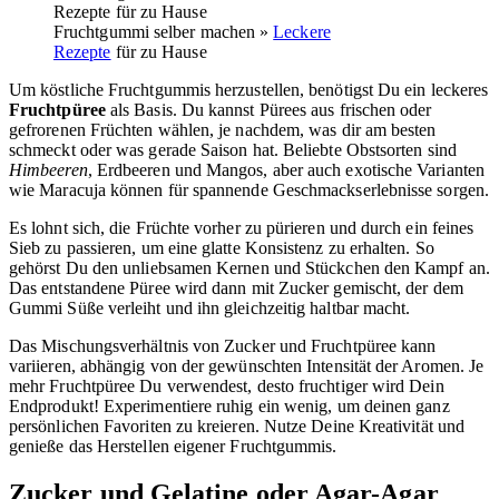
Fruchtgummi selber machen »
Leckere
Rezepte
für zu Hause
Um köstliche Fruchtgummis herzustellen, benötigst Du ein leckeres
Fruchtpüree
als Basis. Du kannst Pürees aus frischen oder
gefrorenen Früchten wählen, je nachdem, was dir am besten
schmeckt oder was gerade Saison hat. Beliebte Obstsorten sind
Himbeeren
, Erdbeeren und Mangos, aber auch exotische Varianten
wie Maracuja können für spannende Geschmackserlebnisse sorgen.
Es lohnt sich, die Früchte vorher zu pürieren und durch ein feines
Sieb zu passieren, um eine glatte Konsistenz zu erhalten. So
gehörst Du den unliebsamen Kernen und Stückchen den Kampf an.
Das entstandene Püree wird dann mit Zucker gemischt, der dem
Gummi Süße verleiht und ihn gleichzeitig haltbar macht.
Das Mischungsverhältnis von Zucker und Fruchtpüree kann
variieren, abhängig von der gewünschten Intensität der Aromen. Je
mehr Fruchtpüree Du verwendest, desto fruchtiger wird Dein
Endprodukt! Experimentiere ruhig ein wenig, um deinen ganz
persönlichen Favoriten zu kreieren. Nutze Deine Kreativität und
genieße das Herstellen eigener Fruchtgummis.
Zucker und Gelatine oder Agar-Agar