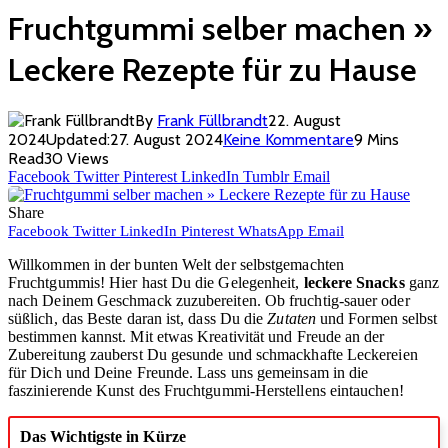
Fruchtgummi selber machen »
Leckere Rezepte für zu Hause
By
Frank Füllbrandt
22. August
2024
Updated:
27. August 2024
Keine Kommentare
9 Mins
Read
30
Views
Facebook
Twitter
Pinterest
LinkedIn
Tumblr
Email
Share
Facebook
Twitter
LinkedIn
Pinterest
WhatsApp
Email
Willkommen in der bunten Welt der selbstgemachten
Fruchtgummis! Hier hast Du die Gelegenheit,
leckere Snacks
ganz
nach Deinem Geschmack zuzubereiten. Ob fruchtig-sauer oder
süßlich, das Beste daran ist, dass Du die
Zutaten
und Formen selbst
bestimmen kannst. Mit etwas Kreativität und Freude an der
Zubereitung zauberst Du gesunde und schmackhafte Leckereien
für Dich und Deine Freunde. Lass uns gemeinsam in die
faszinierende Kunst des Fruchtgummi-Herstellens eintauchen!
Das Wichtigste in Kürze