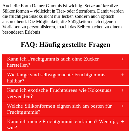
Auch die Form Deiner Gummis ist wichtig. Setze auf kreative
Silikonformen – vielleicht in Tier- oder Sternform. Damit werden
die fruchtigen Snacks nicht nur lecker, sondern auch optisch
ansprechend. Die Möglichkeit, die Süßigkeiten nach eigenen
Vorlieben zu personalisieren, macht das Selbermachen zu einem
besonderen Erlebnis.
FAQ: Häufig gestellte Fragen
Kann ich Fruchtgummis auch ohne Zucker
herstellen?
Wie lange sind selbstgemachte Fruchtgummis
haltbar?
Kann ich exotische Fruchtpürees wie Kokosnuss
verwenden?
Welche Silikonformen eignen sich am besten für
Fruchtgummis?
Kann ich meine Fruchtgummis einfärben? Wenn ja,
wie?