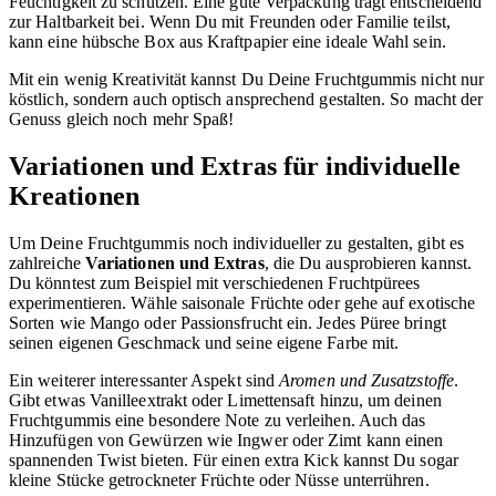
Feuchtigkeit zu schützen. Eine gute Verpackung trägt entscheidend
zur Haltbarkeit bei. Wenn Du mit Freunden oder Familie teilst,
kann eine hübsche Box aus Kraftpapier eine ideale Wahl sein.
Mit ein wenig Kreativität kannst Du Deine Fruchtgummis nicht nur
köstlich, sondern auch optisch ansprechend gestalten. So macht der
Genuss gleich noch mehr Spaß!
Variationen und Extras für individuelle
Kreationen
Um Deine Fruchtgummis noch individueller zu gestalten, gibt es
zahlreiche
Variationen und Extras
, die Du ausprobieren kannst.
Du könntest zum Beispiel mit verschiedenen Fruchtpürees
experimentieren. Wähle saisonale Früchte oder gehe auf exotische
Sorten wie Mango oder Passionsfrucht ein. Jedes Püree bringt
seinen eigenen Geschmack und seine eigene Farbe mit.
Ein weiterer interessanter Aspekt sind
Aromen und Zusatzstoffe
.
Gibt etwas Vanilleextrakt oder Limettensaft hinzu, um deinen
Fruchtgummis eine besondere Note zu verleihen. Auch das
Hinzufügen von Gewürzen wie Ingwer oder Zimt kann einen
spannenden Twist bieten. Für einen extra Kick kannst Du sogar
kleine Stücke getrockneter Früchte oder Nüsse unterrühren.