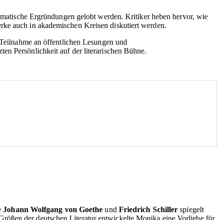
thematische Ergründungen gelobt werden. Kritiker heben hervor, wie
rke auch in akademischen Kreisen diskutiert werden.
e Teilnahme an öffentlichen Lesungen und
en Persönlichkeit auf der literarischen Bühne.
e
Johann Wolfgang von Goethe
und
Friedrich Schiller
spiegelt
rößen der deutschen Literatur entwickelte Monika eine Vorliebe für