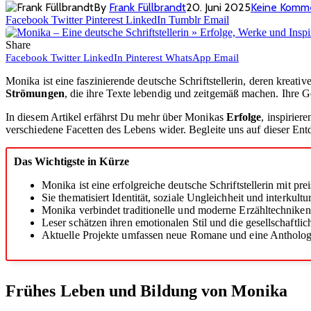
By
Frank Füllbrandt
20. Juni 2025
Keine Komm
Facebook
Twitter
Pinterest
LinkedIn
Tumblr
Email
Share
Facebook
Twitter
LinkedIn
Pinterest
WhatsApp
Email
Monika ist eine faszinierende deutsche Schriftstellerin, deren kreati
Strömungen
, die ihre Texte lebendig und zeitgemäß machen. Ihre G
In diesem Artikel erfährst Du mehr über Monikas
Erfolge
, inspirier
verschiedene Facetten des Lebens wider. Begleite uns auf dieser En
Das Wichtigste in Kürze
Monika ist eine erfolgreiche deutsche Schriftstellerin mit pr
Sie thematisiert Identität, soziale Ungleichheit und interkul
Monika verbindet traditionelle und moderne Erzähltechniken 
Leser schätzen ihren emotionalen Stil und die gesellschaftli
Aktuelle Projekte umfassen neue Romane und eine Antholog
Frühes Leben und Bildung von Monika