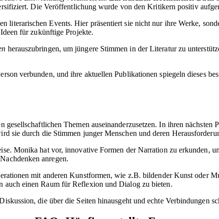
ersifiziert. Die Veröffentlichung wurde von den Kritikern positiv auf
iterarischen Events. Hier präsentiert sie nicht nur ihre Werke, sonder
 Ideen für zukünftige Projekte.
en
herauszubringen, um jüngere Stimmen in der Literatur zu unterstüt
erson verbunden, und ihre aktuellen Publikationen spiegeln dieses best
llen gesellschaftlichen Themen auseinanderzusetzen. In ihren nächsten
t wird sie durch die Stimmen junger Menschen und deren Herausforde
weise. Monika hat vor, innovative Formen der Narration zu erkunden, 
m Nachdenken anregen.
operationen mit anderen Kunstformen, wie z.B. bildender Kunst oder Mu
en auch einen Raum für Reflexion und Dialog zu bieten.
 Diskussion, die über die Seiten hinausgeht und echte Verbindungen sch