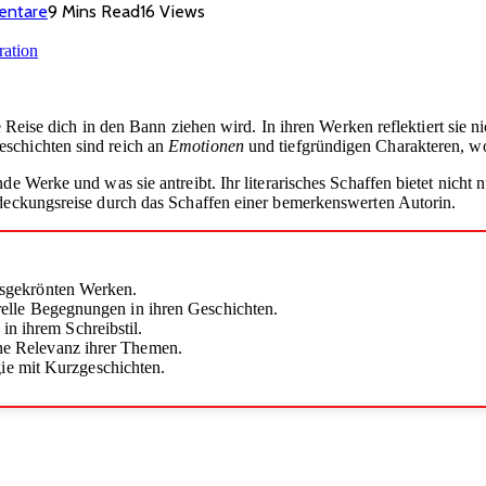
entare
9 Mins Read
16
Views
ve Reise dich in den Bann ziehen wird. In ihren Werken reflektiert sie
eschichten sind reich an
Emotionen
und tiefgründigen Charakteren, wo
ende Werke und was sie antreibt. Ihr literarisches Schaffen bietet nic
tdeckungsreise durch das Schaffen einer bemerkenswerten Autorin.
eisgekrönten Werken.
turelle Begegnungen in ihren Geschichten.
in ihrem Schreibstil.
che Relevanz ihrer Themen.
ie mit Kurzgeschichten.