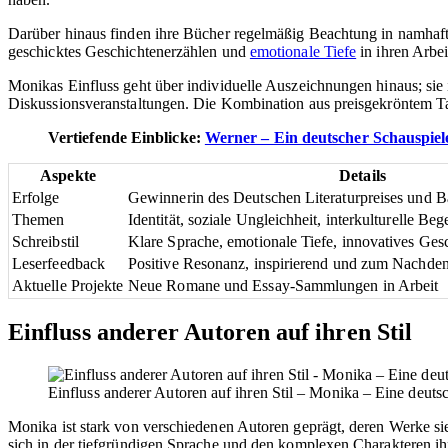
Darüber hinaus finden ihre Bücher regelmäßig Beachtung in namhaften
geschicktes Geschichtenerzählen und
emotionale Tiefe
in ihren Arbe
Monikas Einfluss geht über individuelle Auszeichnungen hinaus; sie 
Diskussionsveranstaltungen. Die Kombination aus preisgekröntem Tale
Vertiefende Einblicke:
Werner – Ein deutscher Schauspiele
Aspekte
Details
Erfolge
Gewinnerin des Deutschen Literaturpreises und B
Themen
Identität, soziale Ungleichheit, interkulturelle B
Schreibstil
Klare Sprache, emotionale Tiefe, innovatives Ges
Leserfeedback
Positive Resonanz, inspirierend und zum Nachde
Aktuelle Projekte
Neue Romane und Essay-Sammlungen in Arbeit
Einfluss anderer Autoren auf ihren Stil
Einfluss anderer Autoren auf ihren Stil – Monika – Eine deutsc
Monika ist stark von verschiedenen Autoren geprägt, deren Werke sie 
sich in der tiefgründigen Sprache und den komplexen Charakteren ih