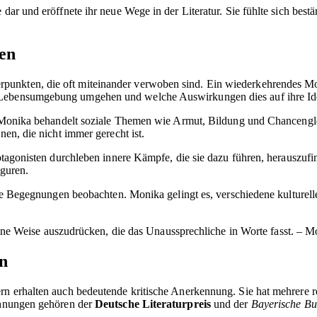
 dar und eröffnete ihr neue Wege in der Literatur. Sie fühlte sich best
en
unkten, die oft miteinander verwoben sind. Ein wiederkehrendes Moti
 Lebensumgebung umgehen und welche Auswirkungen dies auf ihre Iden
it. Monika behandelt soziale Themen wie Armut, Bildung und Chancengle
nen, die nicht immer gerecht ist.
Protagonisten durchleben innere Kämpfe, die sie dazu führen, herauszu
iguren.
relle Begegnungen beobachten. Monika gelingt es, verschiedene kulture
ine Weise auszudrücken, die das Unaussprechliche in Worte fasst. – 
en
ern erhalten auch bedeutende kritische Anerkennung. Sie hat mehrere
ichnungen gehören der
Deutsche Literaturpreis
und der
Bayerische Bu