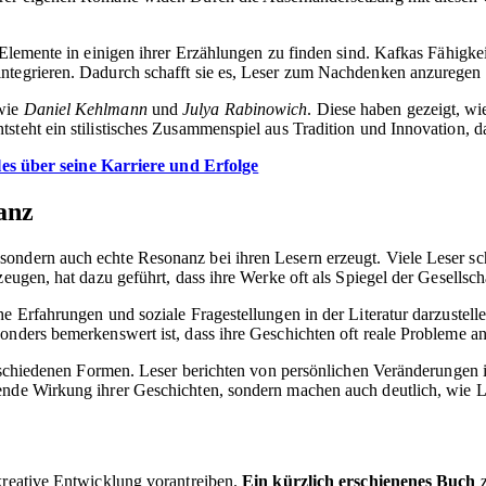
e Elemente in einigen ihrer Erzählungen zu finden sind. Kafkas Fähigke
ntegrieren. Dadurch schafft sie es, Leser zum Nachdenken anzuregen 
 wie
Daniel Kehlmann
und
Julya Rabinowich
. Diese haben gezeigt, wi
teht ein stilistisches Zusammenspiel aus Tradition und Innovation, das
les über seine Karriere und Erfolge
anz
ondern auch echte Resonanz bei ihren Lesern erzeugt. Viele Leser sch
rzeugen, hat dazu geführt, dass ihre Werke oft als Spiegel der Gesel
che Erfahrungen und soziale Fragestellungen in der Literatur darzust
onders bemerkenswert ist, dass ihre Geschichten oft reale Probleme an
n verschiedenen Formen. Leser berichten von persönlichen Veränderung
ende Wirkung ihrer Geschichten, sondern machen auch deutlich, wie L
kreative Entwicklung vorantreiben.
Ein kürzlich erschienenes Buch
z