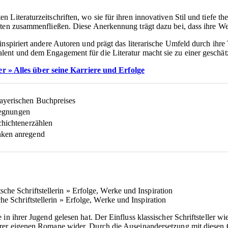
 Literaturzeitschriften, wo sie für ihren innovativen Stil und tiefe 
iten zusammenfließen. Diese Anerkennung trägt dazu bei, dass ihre We
inspiriert andere Autoren und prägt das literarische Umfeld durch ihr
nt und dem Engagement für die Literatur macht sie zu einer geschätzt
r » Alles über seine Karriere und Erfolge
ayerischen Buchpreises
egegnungen
chichtenerzählen
nken anregend
he Schriftstellerin » Erfolge, Werke und Inspiration
in ihrer Jugend gelesen hat. Der Einfluss klassischer Schriftsteller wi
rer eigenen Romane wider. Durch die Auseinandersetzung mit diesen G