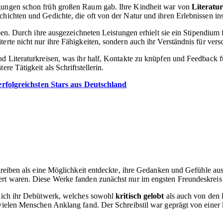
igungen schon früh großen Raum gab. Ihre Kindheit war von
Literatu
hichten und Gedichte, die oft von der Natur und ihren Erlebnissen ins
iben. Durch ihre ausgezeichneten Leistungen erhielt sie ein Stipendium
erte nicht nur ihre Fähigkeiten, sondern auch ihr Verständnis für vers
nd Literaturkreisen, was ihr half, Kontakte zu knüpfen und Feedback f
re Tätigkeit als Schriftstellerin.
erfolgreichsten Stars aus Deutschland
Schreiben als eine Möglichkeit entdeckte, ihre Gedanken und Gefühle a
iert waren. Diese Werke fanden zunächst nur im engsten Freundeskrei
eßlich ihr Debütwerk, welches sowohl
kritisch gelobt
als auch von den 
 vielen Menschen Anklang fand. Der Schreibstil war geprägt von einer 