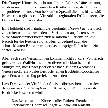
Die Cranger Kirmes ist nicht nur für ihre Fahrgeschäfte bekannt,
sondern auch für die kulinarischen Köstlichkeiten, die Du hier
ausprobieren kannst. Von herzhaften Spezialitäten bis hin zu süßen
Naschereien gibt es eine Vielzahl an
regionalen Delikatessen
, die
Deinen Gaumen verwöhnen.
Ein Highlight sind natürlich die berühmten
Pomm frits
, die frisch
zubereitet und in verschiedenen Variationen angeboten werden.
Viele Standbetreiber bieten zudem saisonale Gerichte an, die
typisch für die Region sind. Probier unbedingt auch die
schmackhaften Bratwürste oder das knusprige Hähnchen – ein
echter Genuss!
Aber auch süße Versuchungen kommen nicht zu kurz. Von
frisch
gebackenen Waffeln
bis hin zu diversen Lebkuchen und
Süßigkeiten, hier findet jeder etwas nach seinem Geschmack.
Vergiss nicht, ein kühles Bier oder einen fruchtigen Cocktail zu
genießen, um den Tag perfekt abzurunden.
Lass Dich von der Vielfalt der Speisen überraschen und entdecke
die
genussreiche Atmosphäre
der Kirmes, die Dir unvergessliche
Eindrücke bescheren wird!
Das Leben ist eine Kirmes voller Farben, Freude und
unerwarteter Überraschungen. – Jean-Paul Malfatti