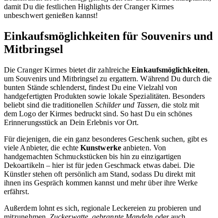
damit Du die festlichen Highlights der Cranger Kirmes
unbeschwert genießen kannst!
Einkaufsmöglichkeiten für Souvenirs und
Mitbringsel
Die Cranger Kirmes bietet dir zahlreiche
Einkaufsmöglichkeiten
,
um Souvenirs und Mitbringsel zu ergattern. Während Du durch die
bunten Stände schlenderst, findest Du eine Vielzahl von
handgefertigten Produkten sowie lokale Spezialitäten. Besonders
beliebt sind die traditionellen
Schilder und Tassen
, die stolz mit
dem Logo der Kirmes bedruckt sind. So hast Du ein schönes
Erinnerungsstück an Dein Erlebnis vor Ort.
Für diejenigen, die ein ganz besonderes Geschenk suchen, gibt es
viele Anbieter, die echte
Kunstwerke
anbieten. Von
handgemachten Schmuckstücken bis hin zu einzigartigen
Dekoartikeln – hier ist für jeden Geschmack etwas dabei. Die
Künstler stehen oft persönlich am Stand, sodass Du direkt mit
ihnen ins Gespräch kommen kannst und mehr über ihre Werke
erfährst.
Außerdem lohnt es sich, regionale Leckereien zu probieren und
mitzunehmen.
Zuckerwatte, gebrannte Mandeln
oder auch