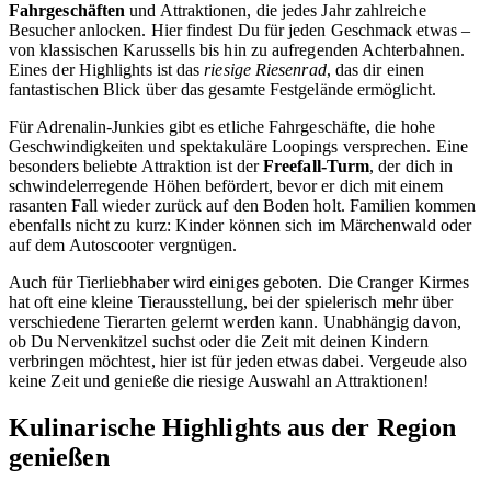
Fahrgeschäften
und Attraktionen, die jedes Jahr zahlreiche
Besucher anlocken. Hier findest Du für jeden Geschmack etwas –
von klassischen Karussells bis hin zu aufregenden Achterbahnen.
Eines der Highlights ist das
riesige Riesenrad
, das dir einen
fantastischen Blick über das gesamte Festgelände ermöglicht.
Für Adrenalin-Junkies gibt es etliche Fahrgeschäfte, die hohe
Geschwindigkeiten und spektakuläre Loopings versprechen. Eine
besonders beliebte Attraktion ist der
Freefall-Turm
, der dich in
schwindelerregende Höhen befördert, bevor er dich mit einem
rasanten Fall wieder zurück auf den Boden holt. Familien kommen
ebenfalls nicht zu kurz: Kinder können sich im Märchenwald oder
auf dem Autoscooter vergnügen.
Auch für Tierliebhaber wird einiges geboten. Die Cranger Kirmes
hat oft eine kleine Tierausstellung, bei der spielerisch mehr über
verschiedene Tierarten gelernt werden kann. Unabhängig davon,
ob Du Nervenkitzel suchst oder die Zeit mit deinen Kindern
verbringen möchtest, hier ist für jeden etwas dabei. Vergeude also
keine Zeit und genieße die riesige Auswahl an Attraktionen!
Kulinarische Highlights aus der Region
genießen