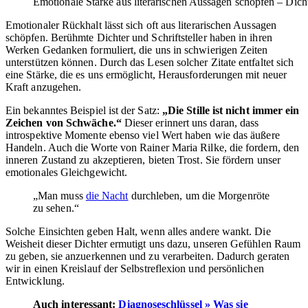
Emotionale Stärke aus literarischen Aussagen schöpfen – Dichte
Emotionaler Rückhalt lässt sich oft aus literarischen Aussagen
schöpfen. Berühmte Dichter und Schriftsteller haben in ihren
Werken Gedanken formuliert, die uns in schwierigen Zeiten
unterstützen können. Durch das Lesen solcher Zitate entfaltet sich
eine Stärke, die es uns ermöglicht, Herausforderungen mit neuer
Kraft anzugehen.
Ein bekanntes Beispiel ist der Satz:
„Die Stille ist nicht immer ein
Zeichen von Schwäche.“
Dieser erinnert uns daran, dass
introspektive Momente ebenso viel Wert haben wie das äußere
Handeln. Auch die Worte von Rainer Maria Rilke, die fordern, den
inneren Zustand zu akzeptieren, bieten Trost. Sie fördern unser
emotionales Gleichgewicht.
„Man muss
die Nacht
durchleben, um die Morgenröte
zu sehen.“
Solche Einsichten geben Halt, wenn alles andere wankt. Die
Weisheit dieser Dichter ermutigt uns dazu, unseren Gefühlen Raum
zu geben, sie anzuerkennen und zu verarbeiten. Dadurch geraten
wir in einen Kreislauf der Selbstreflexion und persönlichen
Entwicklung.
Auch interessant:
Diagnoseschlüssel » Was sie