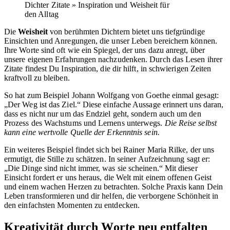
Dichter Zitate » Inspiration und Weisheit für
den Alltag
Die
Weisheit
von berühmten Dichtern bietet uns tiefgründige
Einsichten und Anregungen, die unser Leben bereichern können.
Ihre Worte sind oft wie ein Spiegel, der uns dazu anregt, über
unsere eigenen Erfahrungen nachzudenken. Durch das Lesen ihrer
Zitate findest Du Inspiration, die dir hilft, in schwierigen Zeiten
kraftvoll zu bleiben.
So hat zum Beispiel Johann Wolfgang von Goethe einmal gesagt:
„Der Weg ist das Ziel.“ Diese einfache Aussage erinnert uns daran,
dass es nicht nur um das Endziel geht, sondern auch um den
Prozess des Wachstums und Lernens unterwegs.
Die Reise selbst
kann eine wertvolle Quelle der Erkenntnis sein.
Ein weiteres Beispiel findet sich bei Rainer Maria Rilke, der uns
ermutigt, die Stille zu schätzen. In seiner Aufzeichnung sagt er:
„Die Dinge sind nicht immer, was sie scheinen.“ Mit dieser
Einsicht fordert er uns heraus, die Welt mit einem offenen Geist
und einem wachen Herzen zu betrachten. Solche Praxis kann Dein
Leben transformieren und dir helfen, die verborgene Schönheit in
den einfachsten Momenten zu entdecken.
Kreativität durch Worte neu entfalten