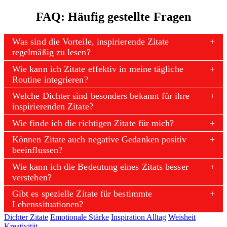
FAQ: Häufig gestellte Fragen
Was sind die Vorteile, inspirierende Zitate
regelmäßig zu lesen?
Wie kann ich Zitate effektiv in meine tägliche
Routine integrieren?
Welche Dichter sind besonders bekannt für ihre
inspirierenden Zitate?
Wie finde ich die richtigen Zitate für mich?
Können Zitate auch negative Gedanken positiv
beeinflussen?
Wie kann ich die Bedeutung eines Zitats besser
verstehen?
Gibt es spezielle Zitate für bestimmte
Lebenssituationen?
Dichter Zitate
Emotionale Stärke
Inspiration Alltag
Weisheit
Kreativität