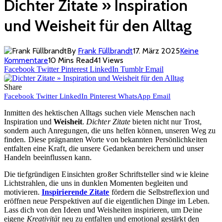
Dichter Zitate » Inspiration
und Weisheit für den Alltag
By
Frank Füllbrandt
17. März 2025
Keine
Kommentare
10 Mins Read
41
Views
Facebook
Twitter
Pinterest
LinkedIn
Tumblr
Email
Share
Facebook
Twitter
LinkedIn
Pinterest
WhatsApp
Email
Inmitten des hektischen Alltags suchen viele Menschen nach
Inspiration und
Weisheit
.
Dichter Zitate
bieten nicht nur Trost,
sondern auch Anregungen, die uns helfen können, unseren Weg zu
finden. Diese prägnanten Worte von bekannten Persönlichkeiten
entfalten eine Kraft, die unsere Gedanken bereichern und unser
Handeln beeinflussen kann.
Die tiefgründigen Einsichten großer Schriftsteller sind wie kleine
Lichtstrahlen, die uns in dunklen Momenten begleiten und
motivieren.
Inspirierende Zitate
fördern die Selbstreflexion und
eröffnen neue Perspektiven auf die eigentlichen Dinge im Leben.
Lass dich von den Ideen und Weisheiten inspirieren, um Deine
eigene
Kreativität
neu zu entfalten und emotional gestärkt den