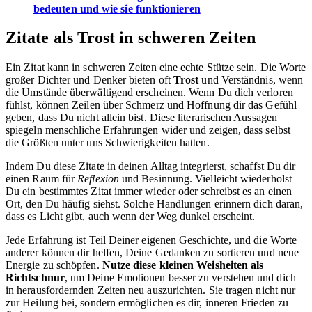
bedeuten und wie sie funktionieren
Zitate als Trost in schweren Zeiten
Ein Zitat kann in schweren Zeiten eine echte Stütze sein. Die Worte
großer Dichter und Denker bieten oft
Trost
und Verständnis, wenn
die Umstände überwältigend erscheinen. Wenn Du dich verloren
fühlst, können Zeilen über Schmerz und Hoffnung dir das Gefühl
geben, dass Du nicht allein bist. Diese literarischen Aussagen
spiegeln menschliche Erfahrungen wider und zeigen, dass selbst
die Größten unter uns Schwierigkeiten hatten.
Indem Du diese Zitate in deinen Alltag integrierst, schaffst Du dir
einen Raum für
Reflexion
und Besinnung. Vielleicht wiederholst
Du ein bestimmtes Zitat immer wieder oder schreibst es an einen
Ort, den Du häufig siehst. Solche Handlungen erinnern dich daran,
dass es Licht gibt, auch wenn der Weg dunkel erscheint.
Jede Erfahrung ist Teil Deiner eigenen Geschichte, und die Worte
anderer können dir helfen, Deine Gedanken zu sortieren und neue
Energie zu schöpfen.
Nutze diese kleinen Weisheiten als
Richtschnur
, um Deine Emotionen besser zu verstehen und dich
in herausfordernden Zeiten neu auszurichten. Sie tragen nicht nur
zur Heilung bei, sondern ermöglichen es dir, inneren Frieden zu